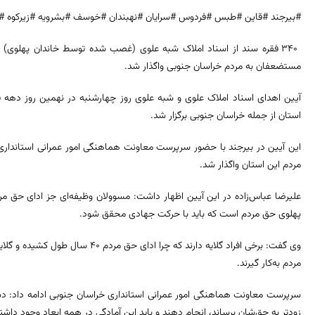
#بیرجند #قاین #طبس #فردوس #سرایان #نهبندان #خوسف #بشرویه #زیرکوه #
۳۴۰ فقره سند از اسناد املاک شبه علوی (غصب شده توسط خاندان پهلوی) ه
مستضعفان به مردم خراسان جنوبی واگذار شد.
آیین اهدای اسناد املاک علوی و شبه علوی روز چهارشنبه در نهمین روز دهه فج
استان از جمله خراسان جنوبی برگزار شد.
مردم این استان واگذار شد.
علیرضا عباس‌زاده در این آیین اظهار داشت: مسوولان وظیفه‌ای جز ادای حق م
پهلوی حق مردم است که باید با حرکت جهادی محقق شود.
وی گفت: برخی‌ افراد گلایه دارند که چر
مردم به‌کار گیرند.
سرپرست معاونت هماهنگی امور عمرانی استانداری خراسان جنوبی ادامه داد: دست
زودتر به حق‌شان برساند، انجام دهند و باید این آمادگی در همه ابعاد وجود داشت