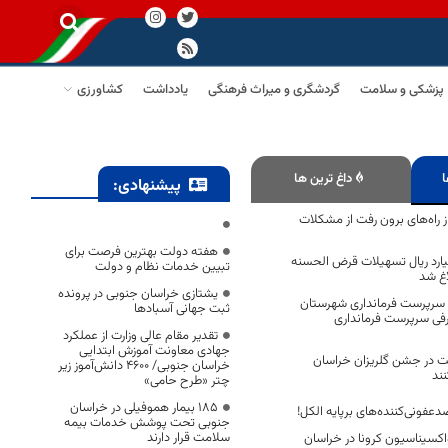
پزشکی و سلامت
گردشگری و میراث فرهنگی
یادداشت
کشاورزی
ا
داغ ترین ها
پیشنهادی:
ز راه‌های برون رفت از مشکلات
هفته دولت بهترین فرصت برای
ار و ۷۴۳ میلیارد ریال تسهیلات قرض الحسنه
تبیین خدمات نظام و دولت
اغ شد
یشتازی خراسان جنوبی در پرونده
ه سرپرست فرمانداری شهرستان
ثبت جهانی آسبادها
فی سرپرست فرمانداری
تقدیر مقام عالی وزارت از عملکرد
جهادی معاونت آموزش ابتدایی
ت در جشن گلریزان خراسان
خراسان جنوبی/ ۴۶۰۰ دانش‌آموز زیر
ند
چتر «طرح حامی»
۱۸۵ بیمار هموفیلی در خراسان
عفونی‌کننده‌های برپایه الکل!
جنوبی تحت پوشش خدمات بیمه
سلامت قرار دارند
کسیناسیون کرونا در خراسان