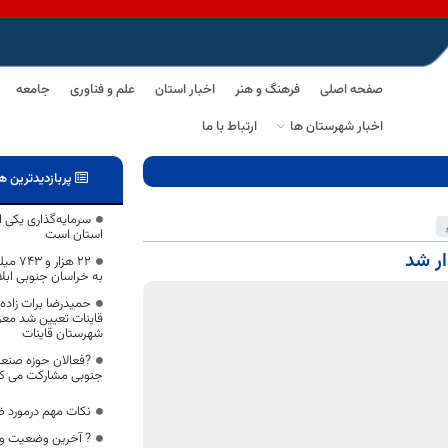
صفحه اصلی
فرهنگ و هنر
اخبار استان
علم و فناوری
جامعه
اخبار شهرستان ها
ارتباط با ما
پربازدیدترین ه
سرمایه‌گذاری یکی ا
استان است
۲۲ هز
به خراسان جنوبی ابل
حمیدرضا برات زاد
قاینات تعیین شد معر
شهرستان قاینات
?فعالان حوزه صنع
جنوبی مشارکت می کن
نکات مهم درمورد ضد
? آخرین وضعیت وا