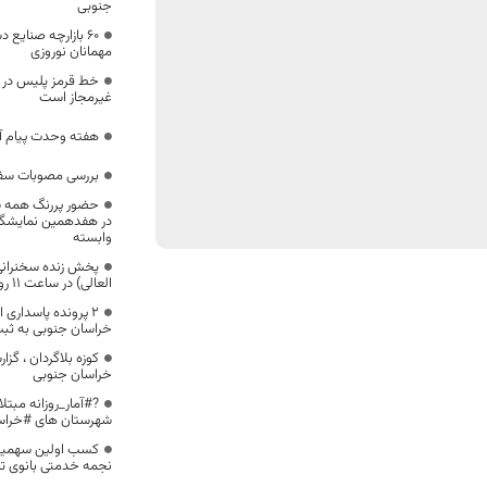
جنوبی
۶۰ بازارچه صنایع
مهمانان نوروزی
غیرمجاز است
هفته وحدت پیام آ
بررسی مصوبات سفر 
حضور پررنگ همه ش
در هفدهمین نمایشگاه
وابسته
پخش زنده سخنرانی
العالی) در ساعت 11 روز 14 خرداد از رسانه ملی
۲ پرونده پاسداری 
خراسان جنوبی به ثب
کوزه بلاگردان ، گزا
خراسان جنوبی
?#آمار_روزانه مبتل
شهرستان های #خراس
کسب اولین سهمیه ا
نجمه خدمتی بانوی تی