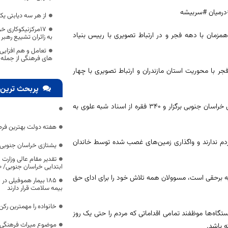
درمیان #سربیشه
از هر سه دیابتی یک 
17مرکزنیکوکاری 
مزمان با دهه فجر و در ارتباط تصویری با رییس بنیاد
به زائران تشییع رهبر
تعامل و هم افزایی
های فرهنگی از جمله 
ر با محوریت استان مازندران و ارتباط تصویری با چهار
پربحث ترین 
این آیین در بیرجند با حضور سرپرست معاونت هماهنگی امور عمرانی استانداری خراسان جنوبی برگزار و ۳۴۰ فقره از اسناد شبه علوی به
هفته دولت بهترین فرص
ردم ندارند و واگذاری زمین‌های غصب شده توسط خاندان
یشتازی خراسان جنوبی د
تقدیر مقام عالی وزارت
ابتدایی خراسان جنوبی/ ۴۶۰۰ دانش‌آموز زیر چتر «طرح حامی»
ا ادای حق مردم ۴۰ سال طول کشیده و گلایه برحقی است، مسوولان همه تلاش خود را برای ادای حق
۱۸۵ بیمار هموفیلی
بیمه سلامت قرار دارند
خانواده را مهمترین رک
گاه‌ها موظفند تمامی اقداماتی که مردم را حتی یک روز
موضوع میراث فرهنگی،
ه باشد.