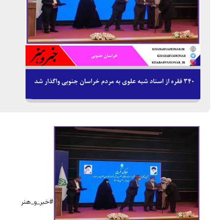
#خبر_و_هنر