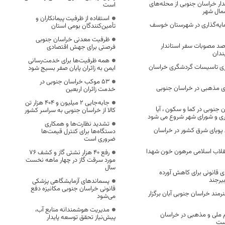
دار خراسان جنوبی از محله‌های
است
مال شهر
استفاده از ظرفیت پیمانکاران و
مایه‌گذاری در شهرستان خوسف
تأمین‌کنندگان بومی استان
ظرفیت معدنی خراسان جنوبی
یی شدن 80 درصد مصوبات سفر استاندار
فرصتی برای جهش اقتصادی
ندان
همه ظرفیت‌ها برای خدمت‌رسانی
زی تاسیسات گردشگری خراسان
ایمن به زائران پایان صفر بسیج شود
53 موکب خراسان جنوبی در
ی مذهبی در خراسان جنوبی
خدمت زائران اربعین
جابه‌جایی 2 میلیون و 404 هزار تن
 جنوبی در کما و سکون ، آیا
کالا از خراسان جنوبی به سراسر کشور
ی و شورای شهر شروع می شود
تشدید نظارت‌ها و همکاری
 پویای شرق کشور در خراسان
دستگاه‌ها برای کنترل قیمت‌ها
ضروری است
نقلاب اسلامی مرهون خون شهدا
رفع 40 هزار نشتی گاز و کشف 76
مورد سرقت گاز در چهار ماهه نخست
سال
ی قانونی برای کاهش آورده
یرجند
پسماندهای آزمایشگاهی پزشکی
قانونی خراسان جنوبی مکانیزه دفع
شهید هنرمند خراسان جنوبی آبان برگزار
می‌شود
مدیریت هوشمندانه منابع آب،
 ملی و مذهبی در خراسان
پیش‌نیاز تحقق توسعه پایدار
ست