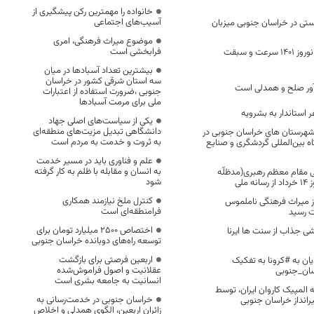
خانواده را مهمترین رکن پیشگیری از
آسیب‌های اجتماعی
 دستی در خراسان جنوبی میزبان
موضوع میراث فرهنگی، امری
فرابخشی است
خط قرمز پلیس در نوروز ۱۴۰۱ سرعت و سبقت
بیشترین تعداد آسبادها در میان
سه استان شرقی کشور در خراسان
ور صلح و همدلی است
جنوبی ،ضرورت استفاده از اعتبارات
ملی برای مرمت آسبادها
استاندار به بشرویه
یکی از سیاست‌های اصلی جهاد
دانشگاهی تبدیل مزیت‌های منطقه‌ای
هرستان های خراسان جنوبی در
به ثروت و خدمت به مردم است
 بین‌المللی گردشگری و صنایع
علم و فناوری باید در مسیر خدمت
به انسان و مقابله با ظلم به کار گرفته
 مقام معظم رهبری(مدظلّه
شود
کنترل ملخ نیازمند همکاری
از میراث‌ فرهنگی ناملموس
فرامنطقه‌ای است
ت رسید
اختصاص 2500 میلیارد تومان برای
رشی جذاب از سنت ها ایرنا
توسعه راه‌های دوبانده خراسان جنوبی
اربعین فرصتی برای بازگشت
ایان به #کرونا به تفکیک
عقلانیت و اصول فراموش‌شده
ان_جنوبی
انسانیت به جامعه بشری است
لمپیک کاروان ایران، توسط
خراسان جنوبی در خدمت‌رسانی به
رانداز خراسان جنوبی
زائران اربعین، الگوی همدلی و اخلاص