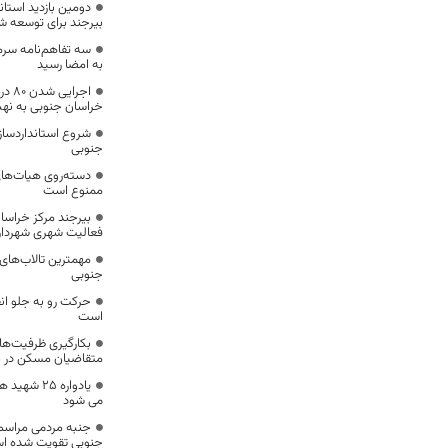
دومین بازدید استان
بیرجند برای توسعه ش
سه تفاهم‌نامه سر
به امضا رسید
اجرا
خراسان جنوبی به نهب
شروع استانداردسا
جنوبی
دسته‌روی هیات‌ها
ممنوع است
بیرجند مرکز خراسان
فعالیت شهری شهردار
مهمترین تالاب‌های
جنوبی
حرکت رو به‌ جلو ا
است
بکارگیری ظرفیت‌ها
متقاضیان مسکن در ب
یادواره ۲۵ 
می شود
جنبه مردمی مراسم
جنوبی تقویت شده ا