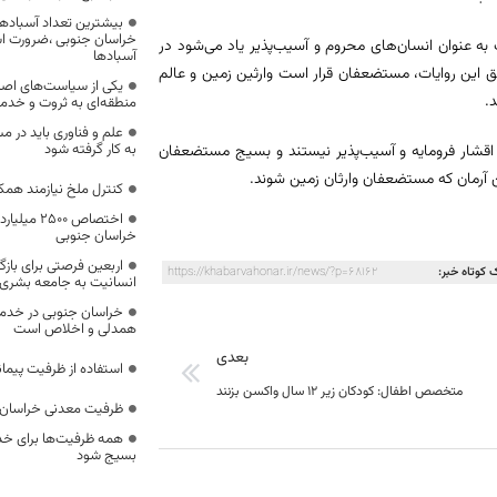
بیشترین تعداد آسبادها
خراسان جنوبی ،ضرورت است
ه عنوان انسان‌های محروم و آسیب‌پذیر یاد می‌شود در
آسبادها
ق این روایات، مستضعفان قرار است وارثین زمین و عالم
یکی از سیاست‌های اصل
.
منطقه‌ای به ثروت و خد
علم و فناوری باید در م
به کار گرفته شود
 اقشار فرومایه و آسیب‌پذیر نیستند و بسیج مستضعفان
ن آرمان که مستضعفان وارثان زمین شوند.
کنترل ملخ نیازمند همک
اختصاص 500
خراسان جنوبی
اربعین فرصتی برای با
 کوتاه خبر:
https://khabarvahonar.ir/news/?p=68162
انسانیت به جامعه بشری
خراسان جنوبی در خدمت‌
همدلی و اخلاص است
بعدی
استفاده از ظرفیت پیمان
متخصص اطفال: کودکان زیر ۱۲ سال واکسن بزنند
ظرفیت معدنی خراسان 
همه ظرفیت‌ها برای خدم
بسیج شود