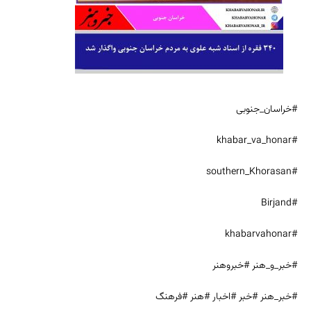
#خراسان_جنوبی
#khabar_va_honar
#southern_Khorasan
#Birjand
#khabarvahonar
#خبر_و_هنر #خبروهنر
#خبر_هنر #خبر #اخبار #هنر #فرهنگ