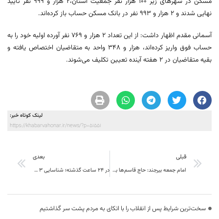
مسکن در شهرهای زیر ۱۰۰ هزار نفر جمعیت استان،۲ هزار و ۹۹۹ نفر تایید
نهایی شدند و ۲ هزار و ۹۹۳ نفر در بانک مسکن حساب باز کرده‌اند.
آسمانی مقدم اظهار داشت: از این تعداد ۲ هزار و ۷۶۹ نفر آورده اولیه خود را به
حساب فوق واریز کرده‌اند، هزار و ۳۴۸ واحد به متقاضیان اختصاص یافته و
بقیه متقاضیان در ۲ هفته آینده تعیین تکلیف می‌شوند.
لینک کوتاه خبر:
https://khabarvahonar.ir/news/?p=51551
قبلی
بعدی
امام جمعه بیرجند: حاج قاسم‌ها به شمار قطرات خون شهید متولد می‌شوند
در 24 ساعت گذشته؛ شناسایی 3 بیمار جدید کرونا در خراسان جنوبی
سخت‌ترین شرایط پس از انقلاب را با اتکای به مردم پشت سر گذاشتیم