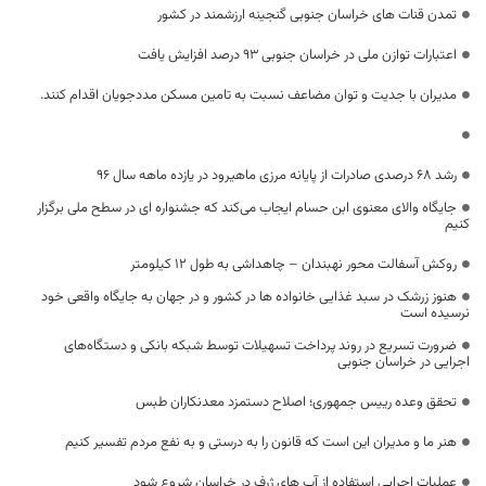
تمدن قنات های خراسان جنوبی گنجینه ارزشمند در کشور
اعتبارات توازن ملی در خراسان جنوبی ۹۳ درصد افزایش یافت
مدیران با جدیت و توان مضاعف نسبت به تامین مسکن مددجويان اقدام کنند.
رشد 68 درصدی صادرات از پایانه مرزی ماهیرود در یازده ماهه سال 96
جایگاه والای معنوی ابن حسام ایجاب می‌کند که جشنواره ای در سطح ملی برگزار
کنیم
روکش آسفالت محور نهبندان – چاهداشی به طول 12 کیلومتر
هنوز زرشک در سبد غذایی خانواده ها در کشور و در جهان به جایگاه واقعی خود
نرسیده است
ضرورت تسریع در روند پرداخت تسهیلات توسط شبکه بانکی و دستگاه‌های
اجرایی در خراسان جنوبی
تحقق وعده رییس جمهوری؛ اصلاح دستمزد معدنکاران طبس
هنر ما و مدیران این است که قانون را به درستی و به نفع مردم تفسیر کنیم
عملیات اجرایی استفاده از آب های ژرف در خراسان شروع شود