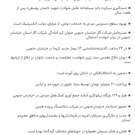
دستگیری سرکرده باند مسلحانه عامل شهادت شهید «ایمان یوسفی» پس از
هفت سال
بهبود سطح دسترسی مردم به خدمات دولتی، از مزایای دولت الکترونیک است
مدیرعامل شرکت گاز خراسان جنوبی عنوان کرد آمادگی شرکت گاز استان خراسان
جنوبی در برابر حوادث احتمالی
در 24 ساعت گذشته؛شناسایی 13 بیمار جدید کرونا در خراسان جنوبی
دوران دفاع مقدس سند زرّین شهامت، مقاومت و خدمت بانوان در دفاع از ارزشها
ست‌
دشمن به اختلاف‌افکنی در داخل روی آورده است
پرداخت ۲۰ میلیارد تومان توسط بنیاد علوی در حوزه مد و لباس
هزار و ۱۲۹ پایگاه نیکوکاری آماده جمع آوری کمک‌های مردمی در خراسان جنوبی
حضور استاندار خراسان‌جنوبی در شرکت ذغالسنگ پروده طبس
جذب و بکارگیری سربازان امریه در فرمانداریها و بخشداریهای مناطق محروم
استان
نقش و تفکر بسیجی همواره در حوزه‌های مختلف گره‌گشا بوده است