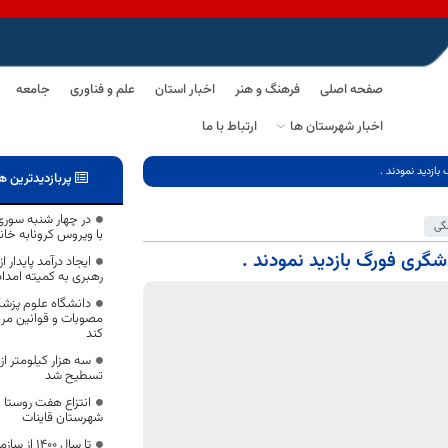
صفحه اصلی
فرهنگ و هنر
اخبار استان
علم و فناوری
جامعه
اخبار شهرستان ها
ارتباط با ما
ازدید نمودند .
پربازدیدترین ه
در چهار شنبه سوری د
گی
با ویروس کرونابه خانه
شگری فورگ بازدید نمودند .
ایجاد درآمد پایدار
رهبری به کمیته امد
دانشگاه علوم پزشک
مصوبات و قوانین مرب
کند
سه هزار کیلومتر از
تسطیح شد
انتزاع هفت روستا ا
شهرستان قاینات