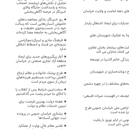
تجلیل از تلاش‌های ارزشمند اصحاب
رسانه و پاسداشت جایگاه والای
مه‌های دهه امامت و ولایت خراسان
خبرنگار در عرصه آگاهی‌بخشی
روز خبرنگار، یادآور مجاهدت‌های
ی اعتبارات برای ایجاد اشتغال پایدار
خاموش انسان‌هایی است که رسالت
خود را در جست‌وجوی حقیقت و
آگاهی‌بخشی به جامعه معنا کرده‌اند
رونا به تفکیک شهرستان های
فرهنگ مادی و لیبرال‌دموکراسی
نتیجه‌ای جز فساد و انحطاط اخلاقی
بليت‌‏های بيشمار بخش تعاون
ندارد
عی كمك شايانی می کند
آغاز پیگیری‌های جدید برای ایجاد
ندگی خاتم الانبیا در توسعه
منطقه آزاد تجاری صنعتی در خراسان
جنوبی
 دوبانده‌سازی در شهرستان
طرح پزشک خانواده و نظام ارجاع
کاهش پرداخت مستقیم هزینه‌های
درمان از سوی مردم است
ه‌های مختلف را در چهره دشمن
سخت‌ترین شرایط پس از انقلاب را
با اتکای به مردم پشت سر گذاشتیم
د خوسف در فهرست میراث طبیعی-
هفته دولت بهترین فرصت برای
تبیین خدمات نظام و دولت
ر ۹۹ درصد اراضی ملی خراسان جنوبی طرح
جرا شده است
یشتازی خراسان جنوبی در پرونده
ثبت جهانی آسبادها
وبی در ایام نوروز با رعایت
شتی دایر است
تقدیر مقام عالی وزارت از عملکرد