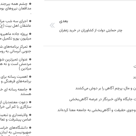
چشم همه بیرجندی
مدافعان نیروهای بوم
.
بعدی
اجرای سه شب مراسم
عاشقان اهل بیت (ع) 
چتر حمایتی دولت از کشاورزان در خرید زعفران
میلیون یورو تکمیل م
تمرکز برنامه‌های 
جنوبی آبرسانی به رو
عنوان تمیزترین شهر
مردمش است و نه هم
ت
میادین )
اهمیت رسانه برای ا
د
برنامه‌های فرهنگی و 
ن و مال، پرچم آگاهی را بر دوش می‌کشند
جامعه رسانه ای خر
هستند
 جایگاه والای خبرنگار در عرصه آگاهی‌بخشی
دعوت معتمدیان از و
سازگاری با کم آبی خ
وجوی حقیقت و آگاهی‌بخشی به جامعه معنا کرده‌اند
ولایتمداری و تبعیت
ضامن پیشرفت و تعال
دانشگاه‌های خراسا
صهیونیستی به لبنان و