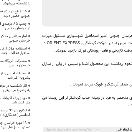
بازنشسته می‌شوند
۲۵ مُبلغ در برنا
جنوبی حضور دارند
جذب 85 درصد
در ‌خراسان جنوبی
خراسان جنوبی؛ امیر اسماعیل شهسواری مسئول میراث
آمار مبتلایان به ک
خراسان جنوبی
فرهنگی شهرستان درمیان گفت: تعداد 18 نفر گردشگر آلمانی به سرپرستی هارتموت نیمن (مدیر شرکت گردشگری ORIENT EXPRESS در
استفاده مؤثر از قا
استقرار عدالت اجتما
مشارکت قرارگاه ساز
ا نحوه برداشت این محصول آشنا و سپس در یکی از منازل
خراسان جنوبی
عملیات اجرایی طرح
بشرویه آغاز شد
ی هدف گردشگری فورگ بازدید نمودند .
آثار شکست در عرص
به وضوح می بینیم
ی منحصر به فرد در زمینه جذب گردشگر از این روستا می
دق و ریگ اکبرآبا
ملی ثبت شد
 .
تاکنون د
کاداستر (حدنگاری) ا
۱۸ موزه خراسان جن
دستورالعمل‌های بهدا
 کوتاه خبر:
https://khabarvahonar.ir/news/?p=13003