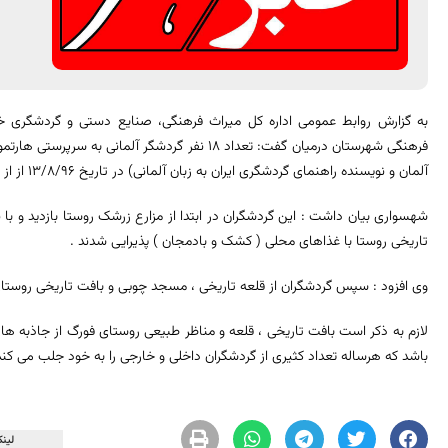
به گزارش روابط عمومی اداره کل میراث فرهنگی، صنایع دستی و گردشگری 
آلمان و نویسنده راهنمای گردشگری ایران به زبان آلمانی) در تاریخ 13/8/96 از از بافت تاریخی و قلعه روستای فورگ بازدید نمودند .
شهسواری بیان داشت : این گردشگران در ابتدا از مزارع زرشک روستا بازدید و ب
تاریخی روستا با غذاهای محلی ( کشک و بادمجان ) پذیرایی شدند .
وی افزود : سپس گردشگران از قلعه تاریخی ، مسجد چوبی و بافت تاریخی روستا
لازم به ذکر است بافت تاریخی ، قلعه و مناظر طبیعی روستای فورگ از جاذبه ها
باشد که هرساله تعداد کثیری از گردشگران داخلی و خارجی را به خود جلب می کند
لینک