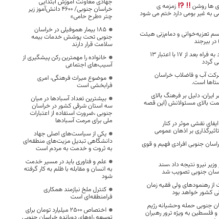
جهادی معاونت آموزش ابتدایی
 ها روشن
زمزمه ی
خراسان جنوبی/ ۴۶۰۰ دانش‌آموز زیر
ی به غیر بومی دارد ختم می شود
چتر «طرح حامی»
۱۸۵ بیمار هموفیلی در خراسان
 تعزیه‌خوانی و دمام‌زنی هیئت
جنوبی تحت پوشش خدمات بیمه
در بیرجند
سلامت قرار دارند
پروژه جاده ماهیرود به فراه بعد از 17 با اعتبار 13
خانواده را مهمترین رکن پیشگیری از
ی گردد
آسیب‌های اجتماعی
شرکت آب و فاضلاب خراسان
موضوع میراث فرهنگی، امری
ستاها است.
فرابخشی است
 ایران، دلیل بر فرهنگ بالای
بیشترین تعداد آسبادها در میان
ت بالای مسئولانش (این قصه
سه استان شرقی کشور در خراسان
جنوبی ،ضرورت استفاده از اعتبارات
ملی برای مرمت آسبادها
یفای نقشی موثر در کنار
تاثیرگذاری بر اذهان عمومی
یکی از سیاست‌های اصلی جهاد
دانشگاهی تبدیل مزیت‌های منطقه‌ای
اسان جنوبی افرادی فهیم و قوی
به ثروت و خدمت به مردم است
علم و فناوری باید در مسیر خدمت
زیر نیرو نتیجه داد ،سند
به انسان و مقابله با ظلم به کار گرفته
راسان جنوبی تصویب شد
شود
 از رهنمودهای ولی فقیه زمان
کنترل ملخ نیازمند همکاری
ی کشور خواهد بود
فرامنطقه‌ای است
ن جنوبی حمله وحشیانه رژیم
اختصاص 2500 میلیارد تومان برای
 فلسطین به ویژه ترور رهبران
توسعه راه‌های دوبانده خراسان جنوبی