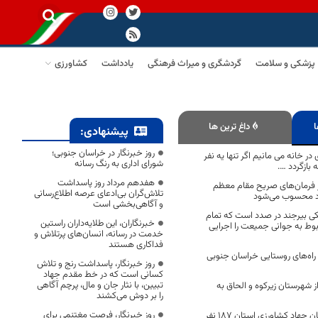
پزشکی و سلامت
گردشگری و میراث فرهنگی
یادداشت
کشاورزی
ا
داغ ترین ها
پیشنهادی:
روز خبرنگار در خراسان جنوبی؛
ر خانه می مانیم اگر تنها یه نفر
شورای اداری به رنگ رسانه
 بازگردد ….
هفدهم مرداد روز پاسداشت
 از فرمان‌های صریح مقام معظم
تلاش‌گران بی‌ادعای عرصه اطلاع‌رسانی
اد محسوب می‌شود
و آگاهی‌بخشی است
ی بیرجند در صدد است که تمام
خبرنگاران، این طلایه‌داران راستین
وط به جوانی جمیعت را اجرایی
خدمت در رسانه، انسان‌های پرتلاش و
فداکاری هستند
 راه‌های روستایی خراسان جنوبی
روز خبرنگار، پاسداشت رنج و تلاش
کسانی است که در خط مقدم جهاد
تبیین، با نثار جان و مال، پرچم آگاهی
ز شهرستان زیرکوه و الحاق به
را بر دوش می‌کشند
روز خبرنگار، فرصت مغتنمی برای
تا سال 1400 از سازمان جهاد کشاورزی استان 187 نفر