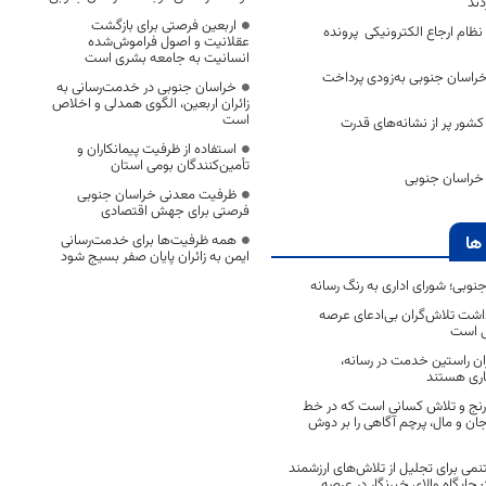
ند
اربعین فرصتی برای بازگشت
سمی نظام ارجاع الکترونیکی پرونده
عقلانیت و اصول فراموش‌شده
انسانیت به جامعه بشری است
خراسان جنوبی به‌زودی پرداخت
خراسان جنوبی در خدمت‌رسانی به
زائران اربعین، الگوی همدلی و اخلاص
است
کشور پر از نشانه‌های قدرت
استفاده از ظرفیت پیمانکاران و
تأمین‌کنندگان بومی استان
 خراسان جنوبی
ظرفیت معدنی خراسان جنوبی
فرصتی برای جهش اقتصادی
همه ظرفیت‌ها برای خدمت‌رسانی
ها
ایمن به زائران پایان صفر بسیج شود
جنوبی؛ شورای اداری به رنگ رسانه
اشت تلاش‌گران بی‌ادعای عرصه
ی است
اران راستین خدمت در رسانه،
اری هستند
 رنج و تلاش کسانی است که در خط
 جان و مال، پرچم آگاهی را بر دوش
نمی برای تجلیل از تلاش‌های ارزشمند
ایگاه والای خبرنگار در عرصه