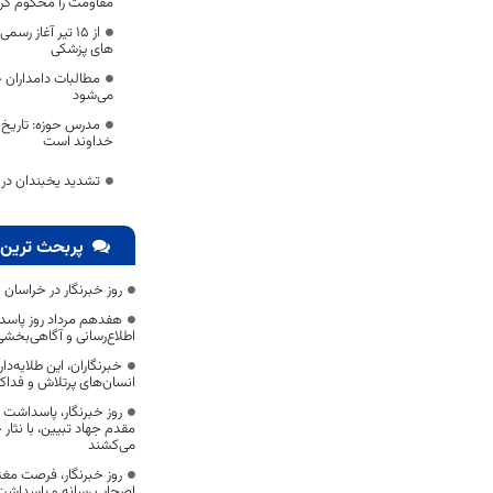
مقاومت را محکوم کرد
از 15 تیر آغاز ر
های پزشکی
مطالبات دامداران 
می‌شود
مدرس حوزه: تاریخ 
خداوند است
تشدید یخبندان در
پربحث ترین 
روز خبرنگار در خراسان 
هفدهم مرداد روز پاسد
اطلاع‌رسانی و آگاهی‌بخش
خبرنگاران، این طلایه‌د
انسان‌های پرتلاش و فداک
روز خبرنگار، پاسداشت
مقدم جهاد تبیین، با نثار
می‌کشند
روز خبرنگار، فرصت مغت
اصحاب رسانه و پاسداشت ج