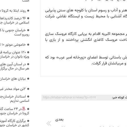
است
 هنر و آداب و رسوم استان با کلوچه های سنتی پذیرایی
روند ابتلا به کرون
تگاه آشنایی با محیط زیست و ایستگاه نقاشی شرکت
۹۶ درصد کاندیدا
اسلامی در خراسان ج
خراسان جنوبی با ک
جموعه اکبریه اقدام به برپایی کارگاه عروسک سازی
روبرو است
ساخت عروسک کاغذی انگشتی پرداختند و از بازی با
خاموشی موتور 10 کامیون با گازوئیل آبکی
۱۲۰ عنوان برنامه
ویژه بانوان در خراسا
زش باستانی توسط اعضای «زورخانه امیر عرب» بود که
 مربیانشان قرار گرفت.
در استان آیین های
هر سال در حال برگزا
بیابان های خراسان
2تن مواد مخدر غیر دارویی در بیرجند امحا شد
استاندار خراسان‌جن
 کوتاه خبر:
https://khabarvahonar.ir/news/?p=12699
اساسی نداریم
کرونا در خراسان جنوب
بعدی
برگزاری کارگاه آمو
کشور در خراسان جنو