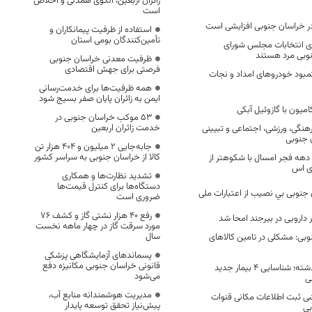
زائران اربعین، الگوی همدلی و اخلاص
است
ا در خراسان جنوبی افزایشی است
استفاده از ظرفیت پیمانکاران و
تأمین‌کنندگان بومی استان
های انتخابات مجلس شورای
نوبی مرد هستند
ظرفیت معدنی خراسان جنوبی
فرصتی برای جهش اقتصادی
مبود خودروهای امداد و نجات
همه ظرفیت‌ها برای خدمت‌رسانی
ایمن به زائران پایان صفر بسیج شود
53 موکب خراسان جنوبی در
خدمت زائران اربعین
 فرهنگی، ورزشی، اجتماعی و تبیینی
ن جنوبی
جابه‌جایی 2 میلیون و 404 هزار تن
کالا از خراسان جنوبی به سراسر کشور
 دهه فجر امسال با شکوهتر از
ری اس
تشدید نظارت‌ها و همکاری
دستگاه‌ها برای کنترل قیمت‌ها
 جنوبی بي نصيب از اعتبارات ملی
ضروری است
رفع 40 هزار نشتی گاز و کشف 76
مورد سرقت گاز در چهار ماهه نخست
سال
وبی: مشکلی در تامین کالاهای
پسماندهای آزمایشگاهی پزشکی
قانونی خراسان جنوبی مکانیزه دفع
در 24 ساعت گذشته؛ شناسایی 4 بیمار جدید
می‌شود
ی
مدیریت هوشمندانه منابع آب،
زشی ثبت اطلاعات مکانی قنوات
پیش‌نیاز تحقق توسعه پایدار
بی