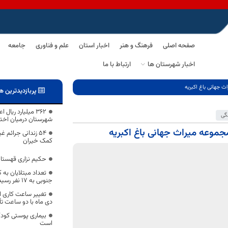
صفحه اصلی
فرهنگ و هنر
اخبار استان
علم و فناوری
جامعه
اخبار شهرستان ها
ارتباط با ما
 جهانی باغ اکبریه
پربازدیدترین ه
۳۶۲ میلیارد ریا
گی
شهرستان درمیان اخ
موعه میراث جهانی باغ اکبریه
۵۴ زندانی جرائم 
کمک خیران
حکیم نزاری قهستان
تعداد مبتلایان به 
جنوبی به 17 نفر رسید؛
دی ماه با دو ساعت تأ
بیماری پوستی کودک
است