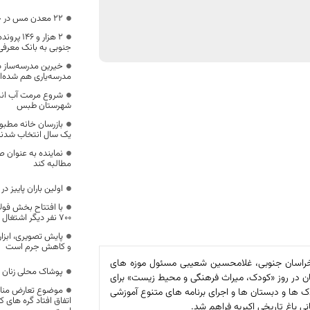
۲۲ معدن مس در خراسان جنوبی فعال است
۲ هزار و 
جنوبی به بانک معرف
خیرین مدرسه‌ساز در
مدرسه‌یاری هم شده‌ا
شروع مرمت آب انبا
شهرستان طبس
بازرسان خانه مطب
یک سال انتخاب شدن
نماینده به عنوان 
مطالبه کند
اولین باران پاییز در
با افتتاح بخش فولا
۷۰۰ نفر دیگر اشتغال ایجاد می‌شود
پایش تصویری، ابزار
و کاهش جرم است
 خراسان جنوبی، غلامحسین شعیبی مسئول موزه های
پوشاک محلی زنان خ
ان در روز «کودک، میراث فرهنگی و محیط زیست» برای
موضوع تعارض مناف
دک ها و دبستان ها و اجرای برنامه های متنوع آموزشی
اتفاق افتاد گره های 
ی باغ تاریخی اکبریه فراهم شد.