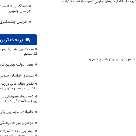
دكتر مروج الشریعه استاندار خراسان جنوبي:درموضوع توسعه ثبات مدیریت شرط لازم هست ولی شرط کافی نیست! شرط لازم وکافی داشتن برنامه است!
دستگیر
خراسان جنوبی
افزایش چشمگیری مب
پربحث ترین 
سخت‌ترین شرایط پس از 
گذاشتیم
هفته دولت بهترین فرص
یشتازی خراسان جنوبی د
تقدیر مقام عالی وزارت
ابتدایی خراسان جنوبی/ ۴۶۰۰ دانش‌آموز زیر چتر «طرح حامی»
۱۸۵ بیمار هموفیلی
بیمه سلامت قرار دارند
خانواده را مهمترین رک
موضوع میراث فرهنگی،
بیشترین تعداد آسبادها
خراسان جنوبی ،ضرورت است