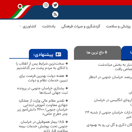
پزشکی و سلامت
گردشگری و میراث فرهنگی
یادداشت
کشاورزی
ا
داغ ترین ها
پیشنهادی:
سخت‌ترین شرایط پس از انقلاب را
ل اعتبار به بخش میاندشت
با اتکای به مردم پشت سر گذاشتیم
تصاص یافت
هفته دولت بهترین فرصت برای
غیرعمد خراسان جنوبی در انتظار
تبیین خدمات نظام و دولت
یشتازی خراسان جنوبی در پرونده
ی
ثبت جهانی آسبادها
کرونای انگلیسی در خراسان
تقدیر مقام عالی وزارت از عملکرد
جهادی معاونت آموزش ابتدایی
خراسان جنوبی/ ۴۶۰۰ دانش‌آموز زیر
تغییر ساعت کاری ادارات خراسان جنوبی از شنبه ۲۴
چتر «طرح حامی»
خیر
۱۸۵ بیمار هموفیلی در خراسان
ان ذکری و گل نی رو به بهبودی
جنوبی تحت پوشش خدمات بیمه
سلامت قرار دارند