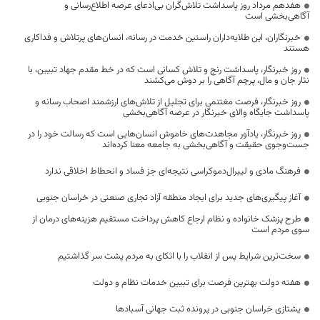
هفدهم مرداد روز پاسداشت تلاش‌گران بی‌ادعای عرصه اطلاع‌رسانی و
آگاهی‌بخشی است
خبرنگاران، این طلایه‌داران راستین خدمت در رسانه، انسان‌های پرتلاش و فداکاری
هستند
روز خبرنگار، پاسداشت رنج و تلاش کسانی است که در خط مقدم جهاد تبیین، با
نثار جان و مال، پرچم آگاهی را بر دوش می‌کشند
روز خبرنگار، فرصت مغتنمی برای تجلیل از تلاش‌های ارزشمند اصحاب رسانه و
پاسداشت جایگاه والای خبرنگار در عرصه آگاهی‌بخشی
روز خبرنگار، یادآور مجاهدت‌های خاموش انسان‌هایی است که رسالت خود را در
جست‌وجوی حقیقت و آگاهی‌بخشی به جامعه معنا کرده‌اند
فرهنگ مادی و لیبرال‌دموکراسی نتیجه‌ای جز فساد و انحطاط اخلاقی ندارد
آغاز پیگیری‌های جدید برای ایجاد منطقه آزاد تجاری صنعتی در خراسان جنوبی
طرح پزشک خانواده و نظام ارجاع کاهش پرداخت مستقیم هزینه‌های درمان از
سوی مردم است
سخت‌ترین شرایط پس از انقلاب را با اتکای به مردم پشت سر گذاشتیم
هفته دولت بهترین فرصت برای تبیین خدمات نظام و دولت
یشتازی خراسان جنوبی در پرونده ثبت جهانی آسبادها