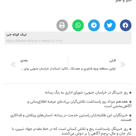
خبر و هنر
لینک کوتاه خبر:
https://khabarvahonar.ir/news/?p=12871
قبلی
بعدی
اولين منطقه ويژه فناوري و معدنكاري كشور در خراسان جنوبی شهرستان طبس
تاکید استاندار خراسان جنوبی برای استفاده از تولیدات استان
روز خبرنگار در خراسان جنوبی؛ شورای اداری به رنگ رسانه
هفدهم مرداد روز پاسداشت تلاش‌گران بی‌ادعای عرصه اطلاع‌رسانی و
آگاهی‌بخشی است
خبرنگاران، این طلایه‌داران راستین خدمت در رسانه، انسان‌های پرتلاش و فداکاری
هستند
روز خبرنگار، پاسداشت رنج و تلاش کسانی است که در خط مقدم جهاد تبیین، با
نثار جان و مال، پرچم آگاهی را بر دوش می‌کشند