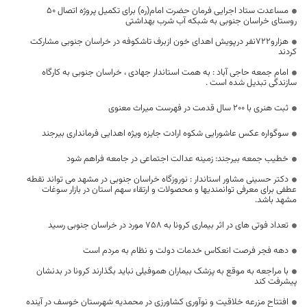
مساعدت ستاد اجرایی فرمان حضرت امام(ره) برای تکمیل پروژه اتصال 50
روستای خراسان جنوبی به شبکه آب شرب بهداشتی
هزارو722نفر درپویش اهدای خون ازبرف تاشکوفه در خراسان جنوبی مشارکت
کردند
امام جمعه حاجی آباد : به همت استاندار جهادی ، خراسان جنوبی به کارگاه
سازندگی تبدیل شده است .
ثبت هنری با 200 سال قدمت در فهرست میراث معنوی
سوگواره عکس عاشورایی شکوه ارادت جایزه ویژه اهدایی فرمانداری بیرجند
خطیب جمعه بیرجند: زمینه عدالت اجتماعی در جامعه فراهم شود
دکتر حسینی مشاور استاندار : نوروزگاه خراسان جنوبی در مشهد می تواند نقطه
عطفی برای معرفی توانمندیها و محصولات و ارتقاء سهم استان در بازار سوغات
مشهد باشد.
تعداد فوتی های در اثر بیماری کرونا به 758 مورد در خراسان جنوبی رسید
دهه فجر فرصت انعکاس خدمات دولت و نظام به مردم است
با مراجعه به موقع به پزشک بیماران هموفیلی نباید بگذارند کرونا در بدنشان
پیشرفت کند
افتتاح مزرعه خلاقیت و نوآوری کشاورزی در محمدیه شهرستان خوسف در آینده