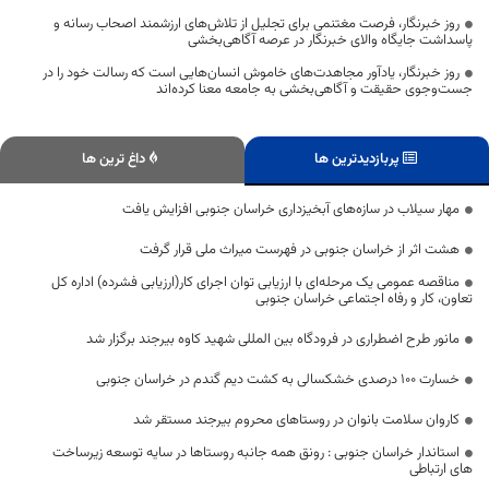
روز خبرنگار، فرصت مغتنمی برای تجلیل از تلاش‌های ارزشمند اصحاب رسانه و
پاسداشت جایگاه والای خبرنگار در عرصه آگاهی‌بخشی
روز خبرنگار، یادآور مجاهدت‌های خاموش انسان‌هایی است که رسالت خود را در
جست‌وجوی حقیقت و آگاهی‌بخشی به جامعه معنا کرده‌اند
پربازدیدترین ها
داغ ترین ها
مهار سیلاب در سازه‌های آبخیزداری خراسان جنوبی افزایش یافت
هشت اثر از خراسان جنوبی در فهرست میراث ملی قرار گرفت
مناقصه عمومی یک مرحله‌ای با ارزیابی توان اجرای کار(ارزیابی فشرده) اداره کل
تعاون، کار و رفاه اجتماعی خراسان جنوبی
مانور طرح اضطراری در فرودگاه بین المللی شهید کاوه بیرجند برگزار شد
خسارت ۱۰۰ درصدی خشکسالی به کشت دیم گندم در خراسان جنوبی
کاروان سلامت بانوان در روستاهای محروم بیرجند مستقر شد
استاندار خراسان جنوبی : رونق همه جانبه روستاها در سایه توسعه زیرساخت
های ارتباطی