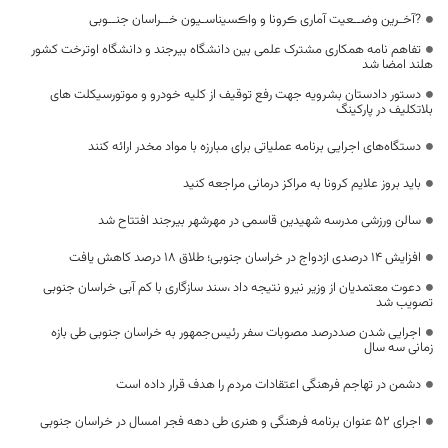
?آخـرین وضــعیت آماری ڪرونا و واڪسیناسـیون خــراسان جنــوبی
تفاهم نامه همکاری مشترک علمی بین دانشگاه بیرجند و دانشگاه اوترخت کشور
هلند امضا شد
دستور دادستان‌ بشرویه جهت رفع توقیف از کلیه خودرو و موتورسیکلت های
بلاتکلیف در پارکینگ
دستگاه‌های اجرایی برنامه عملیاتی برای مبارزه با مواد مخدر ارائه کنند
باید بروز علایم کرونا به مراکز درمانی مراجعه کنید
سالن ورزشی مدرسه شهیدین قاسمی در مهرشهر بیرجند افتتاح شد
افزایش ۱۴ درصدی ازدواج در خراسان جنوبی؛ طلاق ۱۸ درصد کاهش یافت
دعوت معتمدیان از وزیر نیرو نتیجه داد ،سند سازگاری با کم آبی خراسان جنوبی
تصویب شد
اجرایی شدن صددرصد مصوبات سفر رئیس‌جمهور به خراسان جنوبی طی بازه
زمانی سه سال
دشمن در تهاجم فرهنگی اعتقادات مردم را هدف قرار داده است
اجرای ۵۲ عنوان برنامه فرهنگی و هنری طی دهه فجر امسال در خراسان جنوبی