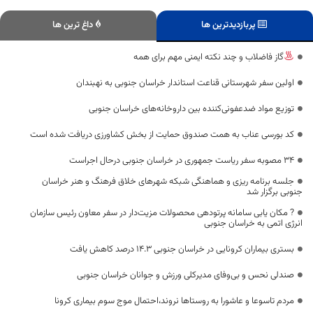
پربازدیدترین ها
داغ ترین ها
گاز فاضلاب و چند نکته ایمنی مهم برای همه
اولین سفر شهرستانی قناعت استاندار خراسان جنوبی به نهبندان
توزیع مواد ضدعفونی‌کننده بین داروخانه‌های خراسان جنوبی
کد بورسی عناب به همت صندوق حمایت از بخش کشاورزی دریافت شده است
۳۴ مصوبه سفر ریاست جمهوری در خراسان جنوبی درحال اجراست
جلسه برنامه ریزی و هماهنگی شبکه شهرهای خلاق فرهنگ و هنر خراسان
جنوبی برگزار ‌شد
? مکان یابی سامانه پرتودهی محصولات مزیت‌دار در سفر معاون رئیس سازمان
انرژی اتمی به خراسان جنوبی
بستری بیماران کرونایی در خراسان جنوبی ۱۴.۳ درصد کاهش یافت
صندلی نحس و بی‌وفای مدیرکلی ورزش و جوانان خراسان جنوبی
مردم تاسوعا و عاشورا به روستا‌ها نروند،احتمال موج سوم بیماری کرونا