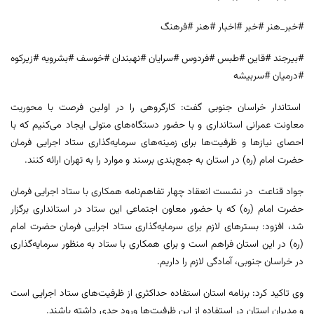
#خبر_هنر #خبر #اخبار #هنر #فرهنگ
#بیرجند #قاین #طبس #فردوس #سرایان #نهبندان #خوسف #بشرویه #زیرکوه
#درمیان #سربیشه
استاندار خراسان جنوبی گفت: کارگروهی را در اولین فرصت با محوریت
معاونت عمرانی استانداری و با حضور دستگاه‌های متولی ایجاد می‌کنیم که با
احصای نیازها و ظرفیت‌ها برای زمینه‌های سرمایه‌گذاری ستاد اجرایی فرمان
حضرت امام (ره) در استان به جمع‌بندی برسند و موارد را به تهران ارائه کنند.
جواد قناعت در نشست انعقاد چهار تفاهم‌نامه‌ همکاری با ستاد اجرایی فرمان
حضرت امام (ره) که با حضور معاون اجتماعی این ستاد در استانداری برگزار
شد، افزود: بسترهای لازم برای سرمایه‌گذاری ستاد اجرایی فرمان حضرت امام
(ره) در این استان فراهم است و برای همکاری با ستاد به منظور سرمایه‌گذاری
در خراسان جنوبی، آمادگی لازم را داریم.
وی تاکید کرد: برنامه استان استفاده حداکثری از ظرفیت‌های ستاد اجرایی است
و مدیران استان در استفاده از این ظرفیت‌ها ورود جدی داشته باشند.