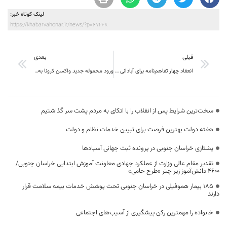
لینک کوتاه خبر:
https://khabarvahonar.ir/news/?p=67268
قبلی
بعدی
انعقاد چهار تفاهم‌نامه برای آبادانی و توسعه خراسان جنوبی با ستاد اجرایی فرمان حضرت امام (ره)
ورود محموله جدید واکسن کرونا به خراسان جنوبی
سخت‌ترین شرایط پس از انقلاب را با اتکای به مردم پشت سر گذاشتیم
هفته دولت بهترین فرصت برای تبیین خدمات نظام و دولت
یشتازی خراسان جنوبی در پرونده ثبت جهانی آسبادها
تقدیر مقام عالی وزارت از عملکرد جهادی معاونت آموزش ابتدایی خراسان جنوبی/
۴۶۰۰ دانش‌آموز زیر چتر «طرح حامی»
۱۸۵ بیمار هموفیلی در خراسان جنوبی تحت پوشش خدمات بیمه سلامت قرار
دارند
خانواده را مهمترین رکن پیشگیری از آسیب‌های اجتماعی