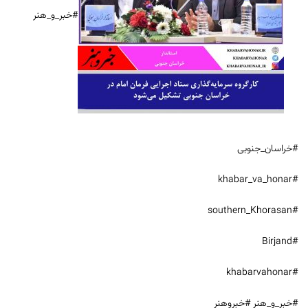
#خبر_و_هنر
#خراسان_جنوبی
#khabar_va_honar
#southern_Khorasan
#Birjand
#khabarvahonar
#خبر_و_هنر #خبروهنر