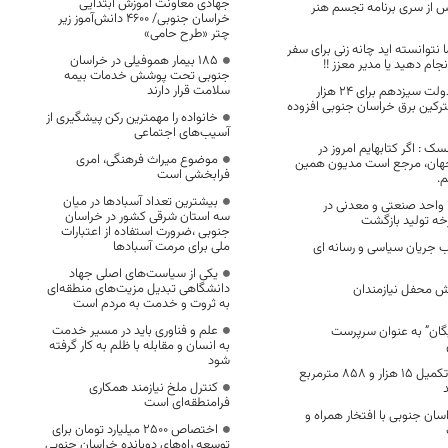
جهادی معاونت آموزش ابتدایی
 از سری برنامه تجسم هنر
خراسان جنوبی/ ۴۶۰۰ دانش‌آموز زیر
چتر «طرح حامی»
ا نتوانسته اید چانه زنی برای سفر
۱۸۵ بیمار هموفیلی در خراسان
نجام دهید یا مدیر معزز !!
جنوبی تحت پوشش خدمات بیمه
سلامت قرار دارند
در ۲ سال فعالیت دولت سیزدهم برای ۲۴ هزار
کین برق خراسان جنوبی افزوده
خانواده را مهمترین رکن پیشگیری از
آسیب‌های اجتماعی
ک : اگر کتابهایم امروز در
موضوع میراث فرهنگی، امری
جهان، مرجع است مدیون همین
فرابخشی است
م.
بیشترین تعداد آسبادها در میان
از ابتدای امسال ۴۶ واحد صنعتی و معدنی در
سه استان شرقی کشور در خراسان
خه تولید بازگشت
جنوبی ،ضرورت استفاده از اعتبارات
ملی برای مرمت آسبادها
قب جریان سیاسی و رسانه ای
یکی از سیاست‌های اصلی جهاد
دانشگاهی تبدیل مزیت‌های منطقه‌ای
ش محفل نیازمندان
به ثروت و خدمت به مردم است
علم و فناوری باید در مسیر خدمت
گان” به عنوان سرپرست
به انسان و مقابله با ظلم به کار گرفته
شود
مشارکت خیران در تکمیل ۱۵ هزار و ۸۵۸ مترمربع
کنترل ملخ نیازمند همکاری
فرامنطقه‌ای است
ان جنوبی با افتخار همراه و
اختصاص 2500 میلیارد تومان برای
توسعه راه‌های دوبانده خراسان جنوبی