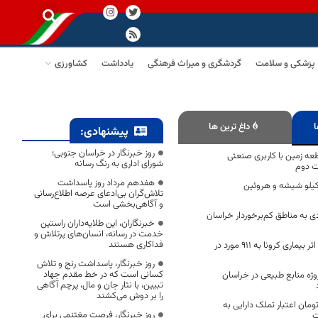
پزشکی و سلامت
گردشگری و میراث فرهنگی
یادداشت
کشاورزی
ا
داغ ترین ها
پیشنهادی:
روز خبرنگار در خراسان جنوبی؛
عه زمین با کاربری صنعتی
شورای اداری به رنگ رسانه
ت دوم
هفدهم مرداد روز پاسداشت
ف بیش از 199 کيلو شیشه و هروئین
تلاش‌گران بی‌ادعای عرصه اطلاع‌رسانی
و آگاهی‌بخشی است
وه جهادی به مناطق کم‌برخوردار خراسان
خبرنگاران، این طلایه‌داران راستین
خدمت در رسانه، انسان‌های پرتلاش و
فداکاری هستند
تعداد فوتی های در اثر بیماری کرونا به 911 مورد در
روز خبرنگار، پاسداشت رنج و تلاش
کسانی است که در خط مقدم جهاد
پروژه منابع طبیعی در خراسان
تبیین، با نثار جان و مال، پرچم آگاهی
را بر دوش می‌کشند
میلیارد تومان اعتبار تملک دارایی به
روز خبرنگار، فرصت مغتنمی برای
ت