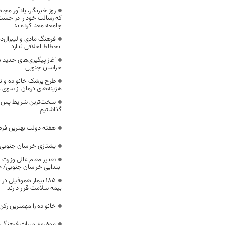
روز خبرنگار، یادآور 
که رسالت خود را در جس
جامعه معنا کرده‌اند
فرهنگ مادی و لیبرال‌د
انحطاط اخلاقی ندارد
آغاز پیگیری‌های جدید ب
خراسان جنوبی
طرح پزشک خانواده و 
هزینه‌های درمان از سوی
سخت‌ترین شرایط پس از 
گذاشتیم
هفته دولت بهترین فرص
یشتازی خراسان جنوبی د
تقدیر مقام عالی وزارت
ابتدایی خراسان جنوبی/ ۴۶۰۰ دانش‌آموز زیر چتر «طرح حامی»
۱۸۵ بیمار هموفیلی
بیمه سلامت قرار دارند
خانواده را مهمترین رک
موضوع میراث فرهنگی،