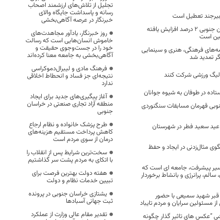
تجلیل از تلاش‌های ارزشمند اصحاب
رسانه و پاسداشت جایگاه والای
بیرجند تعطیل است
خبرنگار در عرصه آگاهی‌بخشی
تصادفات در خراسان جنوبی ۲ درصد افزایش یافته
روز خبرنگار، یادآور مجاهدت‌های
گین است
خاموش انسان‌هایی است که رسالت
خود را در جست‌وجوی حقیقت و
مه‌های فرهنگی، هنری و سینمایی
آگاهی‌بخشی به جامعه معنا کرده‌اند
ر تمدید شد
فرهنگ مادی و لیبرال‌دموکراسی
 لیگ ورزشی شرکت کنند
نتیجه‌ای جز فساد و انحطاط اخلاقی
ندارد
ستاده در طوفان به شیوه جوانان
آغاز پیگیری‌های جدید برای ایجاد
منطقه آزاد تجاری صنعتی در خراسان
نوبی قهرمان مسابقات سنگنوردی
جنوبی
طرح پزشک خانواده و نظام ارجاع
ه عید سعید فطر در شهرستان
کاهش پرداخت مستقیم هزینه‌های
درمان از سوی مردم است
وی مثال‌زدنی در ایجاد و حفظ
سخت‌ترین شرایط پس از انقلاب را
با اتکای به مردم پشت سر گذاشتیم
سیر پیشرفت، جامعه ای است که
هفته دولت بهترین فرصت برای
 سالم، پرانرژی و بانشاط برخوردار
تبیین خدمات نظام و دولت
یشتازی خراسان جنوبی در پرونده
قبر شهید سمیعی با حضور
ثبت جهانی آسبادها
ز مسئولین سرایان و مردم تایباد
تقدیر مقام عالی وزارت از عملکرد
زشی “عکس های تاثیر گذار چگونه