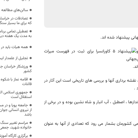
سالن‌های مطالعه 
که برای ما بسیار سن
تعطیلی تمامی برنا
به مدت یک هفته دیگ
انی پیشنهاد شده اند.
همه هیات باید در
تجلیل از علمدار ای
د.
ورزشکار خراسان ج
کشور
اقامه نماز با شکو
قشه برداری آنها و بررسی های تاریخی است این آثار در
قائنات
 .
جمهوری اسلامی الگ
استقلال است
ازها ، اصطبل ، آب انبار و شاه نشین بوده و در برخی از
جامعه پویا و در م
از نیروی انسانی جوان،
باشد
مراسم تغییر سنگ 
می کشورمان بشمار می رود که تعدادی از آنها به عنوان
خانواده شهید، جمعی ا
برگزاری کارگاه آمو