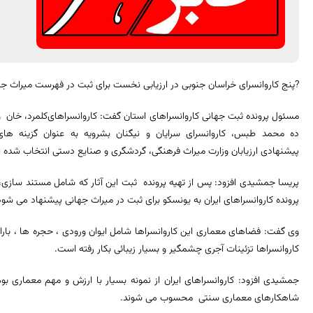
?پنج کاروانسرای خراسان جنوبی در ارزیابی نخست برای ثبت در فهرست میراث جه
مسئول پرونده ثبت جهانی کاروانسراهای استان گفت: کاروانسراهای
کلمرد، خان و
ده محمد طبس، کاروانسرای سرایان و نیگنان بشرویه به عنوان گزینه های
پیشنهادی ارزیابان وزارت میراث فرهنگی، گردشگری و صنایع دستی انتخاب شده ان
پریسا جمشیدی افزود: پس از تهیه پرونده ثبت این آثار که شامل مستند سازی، ن
پرونده کاروانسراهای ایران به یونسکو برای ثبت در میراث جهانی پیشنهاد می شود
وی گفت: فضاهای معماری این کاروانسراها شامل ایوان ورودی ، حجره ها ، باراند
کاروانسراها تزئینات آجری چشمگیر و بسیار زیبائی بکار رفته است.
جمشیدی افزود: کاروانسراهای ایران از نمونه بسیار با ارزش و مهم معماری بو
شاهکارهای معماری سنتی محسوب می شوند.