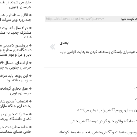
خلق می شوند در طبس
خراسان جنوبی
آقای استاندار یا شم
 کوتاه خبر:
https://khabarvahonar.ir/news/?p=29707
چند روزه وزیر میراث ا
مشترک جدید به مشتر
شدند
بعدی
پروفسور کامیابی مس
دانشگاه‌های مطرح 
آگاهی بخشی، هوشیاری رانندگان و متقاعد کردن به رعایت قوانین باید جدی گرفته شود
دیار و مرز و بوم هست
خراسان جنوبی به چر
این روزها باید مرا
سازمان یافته بود
ت
هزار بخاری گرمابخ
خراسان‌جنوبی
د
انتصاب “هادی شای
بخشداری جلگه ماژان
ن و مال، پرچم آگاهی را بر دوش می‌کشند
فضای دانشگاه بیرجند
 جایگاه والای خبرنگار در عرصه آگاهی‌بخشی
خانه مطبوعات خراس
حامی صدای شماست
وجوی حقیقت و آگاهی‌بخشی به جامعه معنا کرده‌اند