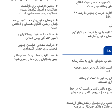
ی که بهره مند می شوند اطلاع
اربعین فرصتی برای بازگشت
نقش رسانه مهم است
عقلانیت و اصول فراموش‌شده
۱۸۶ میلیون دلار صادارت خراسان جنوبی با رشد 98
انسانیت به جامعه بشری است
 قبل
خراسان جنوبی در خدمت‌رسانی به
زائران اربعین، الگوی همدلی و اخلاص
ی
است
ظیم بازاری با قیمت هر کیلوگرم
استفاده از ظرفیت پیمانکاران و
تأمین‌کنندگان بومی استان
ظرفیت معدنی خراسان جنوبی
فرصتی برای جهش اقتصادی
ها
همه ظرفیت‌ها برای خدمت‌رسانی
ایمن به زائران پایان صفر بسیج شود
جنوبی؛ شورای اداری به رنگ رسانه
اشت تلاش‌گران بی‌ادعای عرصه
ی است
اران راستین خدمت در رسانه،
اری هستند
 رنج و تلاش کسانی است که در خط
 جان و مال، پرچم آگاهی را بر دوش
نمی برای تجلیل از تلاش‌های ارزشمند
ایگاه والای خبرنگار در عرصه