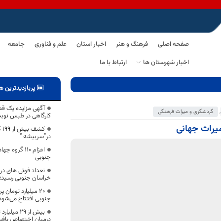
صفحه اصلی
فرهنگ و هنر
اخبار استان
علم و فناوری
جامعه
اخبار شهرستان ها
ارتباط با ما
پربازدیدترین ه
آگهی مزایده یک قط
,
گردشگری و میراث فرهنگی
کارگاهی در طبس نوب
کش
در”سربیشه “
اعزام ۱۱۰ گر
جنوبی
خراسان جنوبی رسید؛
۲۰ میلیارد تومان 
جنوبی افتتاح می‌شود
بیش از ۲۹‌ 
درمیان اختصاص یاف