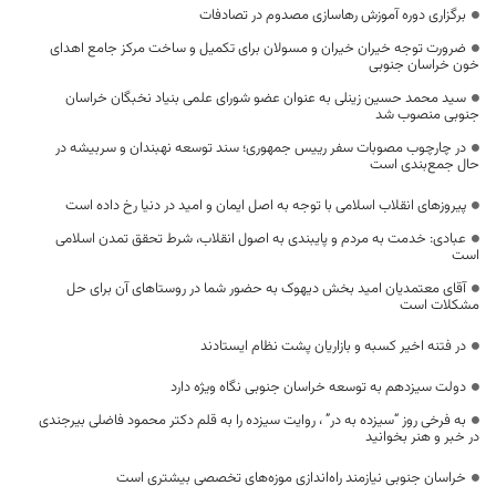
برگزاری دوره آموزش رهاسازی مصدوم در تصادفات
ضرورت توجه خیران خیران و مسولان برای تکمیل و ساخت مرکز جامع اهدای
خون خراسان جنوبی
سید محمد حسین زینلی به عنوان عضو شورای علمی بنیاد نخبگان خراسان
جنوبی منصوب شد
در چارچوب مصوبات سفر رییس جمهوری؛ سند توسعه نهبندان و سربیشه در
حال جمع‌بندی است
پیروزهای انقلاب اسلامی با توجه به اصل ایمان و امید در دنیا رخ داده است
عبادی: خدمت به مردم و پایبندی به اصول انقلاب، شرط تحقق تمدن اسلامی
است
آقای معتمدیان امید بخش دیهوک به حضور شما در روستاهای آن برای حل
مشکلات است
در فتنه اخیر کسبه و بازاریان پشت نظام ایستادند
دولت سیزدهم به توسعه خراسان جنوبی نگاه ویژه دارد
به فرخی روز “سیزده به در” ، روایت سیزده را به قلم دکتر محمود فاضلی بیرجندی
در خبر و هنر بخوانید
خراسان جنوبی نیازمند راه‌اندازی موزه‌های تخصصی بیشتری است