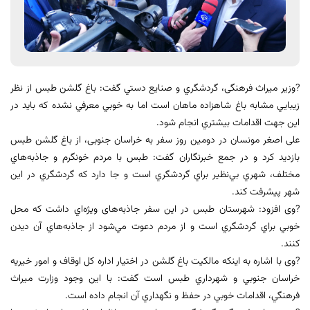
?وزیر میراث فرهنگی، گردشگري و صنايع دستي گفت: باغ گلشن طبس از نظر
زيبايي مشابه باغ شاهزاده ماهان است اما به خوبي معرفي نشده که بايد در
اين جهت اقدامات بيشتري انجام شود.
علی اصغر مونسان در دومین روز سفر به خراسان جنوبی، از باغ گلشن طبس
بازديد کرد و در جمع خبرنگاران گفت: طبس با مردم خونگرم و جاذبه‌هاي
مختلف، شهري بي‌نظير براي گردشگري است و جا دارد که گردشگري در اين
شهر پيشرفت کند.
?وی افزود: شهرستان طبس در این سفر جاذبه‌های ويژه‌اي داشت که محل
خوبي براي گردشگري است و از مردم دعوت مي‌شود از جاذبه‌هاي آن ديدن
کنند.
?وی با اشاره به اینکه مالکیت باغ گلشن در اختيار اداره کل اوقاف و امور خيريه
خراسان جنوبي و شهرداري طبس است گفت: با اين وجود وزارت ميراث
فرهنگي، اقدامات خوبي در حفظ و نگهداري آن انجام داده است.