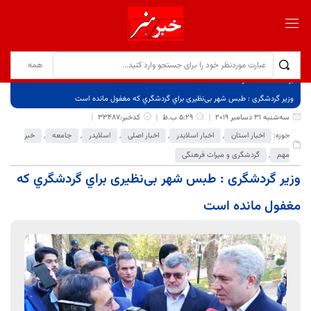
برگ نخست
نوشته‌ها
وزیر گردشگری : طبس شهر بی‌نظیری براي گردشگري که مغفول مانده است
سه‌شنبه 31 دسامبر 2019
5:29 ب.ظ
کدخبر:33487
حوزه:
اخبار استان
,
اخبار اسلایدر
,
اخبار اصلی
,
اسلایدر
,
جامعه
,
خبر
مهم
,
گردشگری و میراث فرهنگی
وزیر گردشگری : طبس شهر بی‌نظیری براي گردشگري که
مغفول مانده است