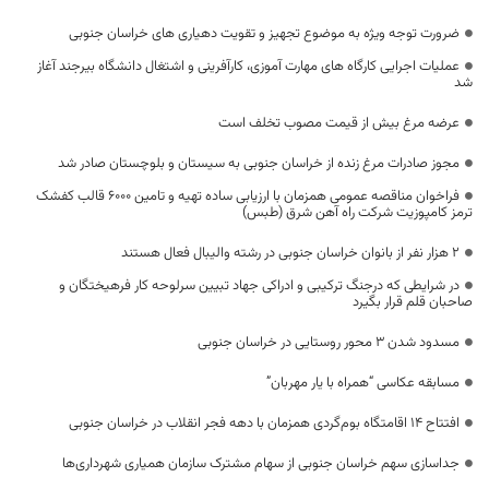
ضرورت توجه ویژه به موضوع تجهیز و تقویت دهیاری های خراسان جنوبی
عملیات اجرایی کارگاه های مهارت آموزی، کارآفرینی و اشتغال دانشگاه بیرجند آغاز
شد
عرضه مرغ بیش از قیمت مصوب تخلف است
مجوز صادرات مرغ زنده از خراسان جنوبی به سیستان و بلوچستان صادر شد
فراخوان مناقصه عمومی همزمان با ارزیابی ساده تهیه و تامین 6000 قالب کفشک
ترمز کامپوزیت شرکت راه آهن شرق (طبس)
۲ هزار نفر از بانوان خراسان جنوبی در رشته والیبال فعال هستند
در شرایطی که در‌جنگ ترکیبی و ادراکی جهاد تبیین سرلوحه کار فرهیختگان و
صاحبان قلم قرار بگیرد
مسدود شدن 3 محور روستایی در خراسان جنوبی
مسابقه عکاسی “همراه با یار مهربان”
افتتاح 14 اقامتگاه بوم‌گردی همزمان با دهه فجر انقلاب در خراسان جنوبی
جداسازی سهم خراسان جنوبی از سهام مشترک سازمان همیاری شهرداری‌ها