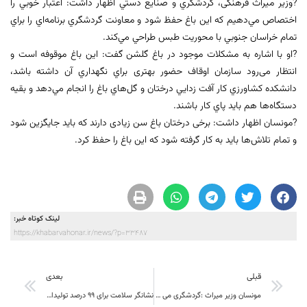
?وزیر میراث فرهنگی، گردشگري و صنايع دستي اظهار داشت: اعتبار خوبي را
اختصاص مي‌دهيم که اين باغ حفظ شود و معاونت گردشگري برنامه‌اي را براي
تمام خراسان جنوبي با محوريت طبس طراحي مي‌کند.
?او با اشاره به مشکلات موجود در باغ گلشن گفت: این باغ موقوفه است و
انتظار می‌رود سازمان اوقاف حضور بهتری براي نگهداري آن داشته باشد،
دانشکده کشاورزي كار آفت زدايي درختان و گل‌هاي باغ را انجام مي‌دهد و بقيه
دستگاه‌ها هم بايد پاي كار باشند.
?مونسان اظهار داشت: برخی درختان باغ سن زیادی دارند که بايد جايگزين شود
و تمام تلاش‌ها بايد به کار گرفته شود که اين باغ را حفظ كرد.
لینک کوتاه خبر:
https://khabarvahonar.ir/news/?p=33487
قبلی
بعدی
مونسان وزیر میراث :گردشگری می تواند در ایجاد شغل پایدار و ارزان پیشران باشد
نشانگر سلامت برای ۹۹ درصد تولیدات غذایی خراسان جنوبی درج شد