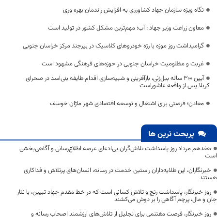
نگاه ویژه سازمان جهاد کشاورزی به افزایش راندمان بهره وری
معاون زراعت وزیر جهاد : آب؛ مهم‌ترین مشکل کشور در تولید است
گرامیداشت روز موزه با رژه خودروهای کلاسیک در بیرجند مرکز خراسان جنوبی
غربت و مظلومیت خراسان جنوبی در حوزه‌های فرهنگی مشهود است
آیین ۳۰۰ ساله بیل‌زنی، بازآفرینی و شبیه‌سازی اقدام طایفه بنی‌اسد در صحرای
کربلا پس از واقعه عاشوراست
معادن؛ فرصتی برای اشتغال و توسعه اقتصادی شهر ماژان خوسف
پربحث ترین ها
هفدهم مرداد روز پاسداشت تلاش‌گران بی‌ادعای عرصه اطلاع‌رسانی و آگاهی‌بخشی
است
خبرنگاران، این طلایه‌داران راستین خدمت در رسانه، انسان‌های پرتلاش و فداکاری
هستند
روز خبرنگار، پاسداشت رنج و تلاش کسانی است که در خط مقدم جهاد تبیین، با نثار
جان و مال، پرچم آگاهی را بر دوش می‌کشند
روز خبرنگار، فرصت مغتنمی برای تجلیل از تلاش‌های ارزشمند اصحاب رسانه و