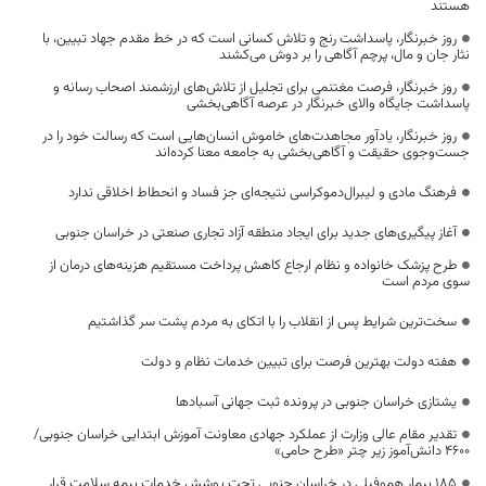
هستند
روز خبرنگار، پاسداشت رنج و تلاش کسانی است که در خط مقدم جهاد تبیین، با
نثار جان و مال، پرچم آگاهی را بر دوش می‌کشند
روز خبرنگار، فرصت مغتنمی برای تجلیل از تلاش‌های ارزشمند اصحاب رسانه و
پاسداشت جایگاه والای خبرنگار در عرصه آگاهی‌بخشی
روز خبرنگار، یادآور مجاهدت‌های خاموش انسان‌هایی است که رسالت خود را در
جست‌وجوی حقیقت و آگاهی‌بخشی به جامعه معنا کرده‌اند
فرهنگ مادی و لیبرال‌دموکراسی نتیجه‌ای جز فساد و انحطاط اخلاقی ندارد
آغاز پیگیری‌های جدید برای ایجاد منطقه آزاد تجاری صنعتی در خراسان جنوبی
طرح پزشک خانواده و نظام ارجاع کاهش پرداخت مستقیم هزینه‌های درمان از
سوی مردم است
سخت‌ترین شرایط پس از انقلاب را با اتکای به مردم پشت سر گذاشتیم
هفته دولت بهترین فرصت برای تبیین خدمات نظام و دولت
یشتازی خراسان جنوبی در پرونده ثبت جهانی آسبادها
تقدیر مقام عالی وزارت از عملکرد جهادی معاونت آموزش ابتدایی خراسان جنوبی/
۴۶۰۰ دانش‌آموز زیر چتر «طرح حامی»
۱۸۵ بیمار هموفیلی در خراسان جنوبی تحت پوشش خدمات بیمه سلامت قرار