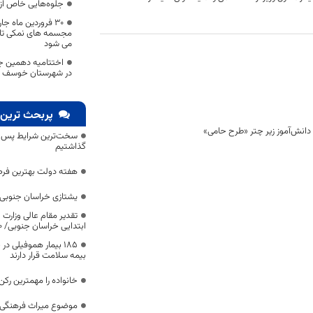
جلوه‌هایی خاص از راهپیمایی ۲
٣٠ فروردین ماه ج
مجسمه های نمکی تالاب
می شود
اختتامیه دهمین ج
در شهرستان خوسف برگ
پربحث ترین 
سخت‌ترین شرایط پس از 
گذاشتیم
هفته دولت بهترین فرص
یشتازی خراسان جنوبی د
تقدیر مقام عالی وزارت
ابتدایی خراسان جنوبی/ ۴۶۰۰ دانش‌آموز زیر چتر «طرح حامی»
۱۸۵ بیمار هموفیلی
بیمه سلامت قرار دارند
خانواده را مهمترین رک
موضوع میراث فرهنگی،