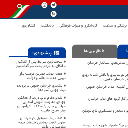
پزشکی و سلامت
گردشگری و میراث فرهنگی
یادداشت
کشاورزی
ا
داغ ترین ها
پیشنهادی:
سخت‌ترین شرایط پس از انقلاب را
ن تلاش‌های استاندار خراسان
با اتکای به مردم پشت سر گذاشتیم
هفته دولت بهترین فرصت برای
دی جرائم سایبری با تلاش شبانه روزی
تبیین خدمات نظام و دولت
در خراسان جنوبی
یشتازی خراسان جنوبی در پرونده
شش کمیته امداد خراسان جنوبی
ثبت جهانی آسبادها
تقدیر مقام عالی وزارت از عملکرد
کنار گروه های تئاتر خراسان
جهادی معاونت آموزش ابتدایی
خراسان جنوبی/ ۴۶۰۰ دانش‌آموز زیر
چتر «طرح حامی»
اد مخدر و دستگیری قاچاقچیان
۱۸۵ بیمار هموفیلی در خراسان
جنوبی تحت پوشش خدمات بیمه
ون بزرگ شورای شهر جدید بیرجند
سلامت قرار دارند