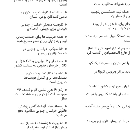
زائران اربعین، الگوی همدلی و اخلاص
 به شوراها مطلوب است
است
جنگ نرم؛ «شکستن زنجیره
استفاده از ظرفیت پیمانکاران و
یی از حقایق»
تأمین‌کنندگان بومی استان
اجرای طرح نظام ارجاع برای ۱۰ هزار نفر از بیمه
ظرفیت معدنی خراسان جنوبی
ر خراسان جنوبی
فرصتی برای جهش اقتصادی
ود دستگاههای عمومی به امداد
همه ظرفیت‌ها برای خدمت‌رسانی
است
ایمن به زائران پایان صفر بسیج شود
ه سوم تحقق تعهد کلی اشتغال
53 موکب خراسان جنوبی در
ل فارغ التحصیلان را کسب کرد
خدمت زائران اربعین
جابه‌جایی 2 میلیون و 404 هزار تن
ا نمی توان از هم تفکیک کرد
کالا از خراسان جنوبی به سراسر کشور
 در اثر ویروس کرونا در
تشدید نظارت‌ها و همکاری
دستگاه‌ها برای کنترل قیمت‌ها
ضروری است
، ایران امن ترین کشور دنیاست
رفع 40 هزار نشتی گاز و کشف 76
مه جان راننده کامیون را نجات
مورد سرقت گاز در چهار ماهه نخست
سال
‌زدایی بخش دُرح سربیشه آماده
پسماندهای آزمایشگاهی پزشکی
قانونی خراسان جنوبی مکانیزه دفع
می‌شود
یمار در بیمارستان رازی بیرجند
مدیریت هوشمندانه منابع آب،
پیش‌نیاز تحقق توسعه پایدار