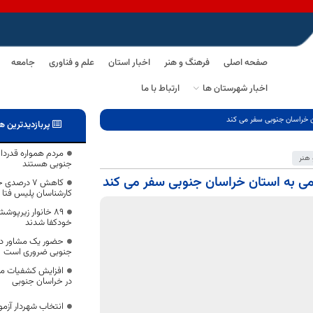
صفحه اصلی
فرهنگ و هنر
اخبار استان
علم و فناوری
جامعه
اخبار شهرستان ها
ارتباط با ما
ن خراسان جنوبی سفر می کند
پربازدیدترین ه
مردم همواره قدردا
هنر
جنوبی هستند
می به استان خراسان جنوبی سفر می کند
کاهش ۷ درص
کارشناسان پلیس فتا 
۸۹ خانوار زیرپو
خودکفا شدند
حضور یک مشاور در 
جنوبی ضروری است
افزایش کشفیات مو
در خراسان جنوبی
انتخاب شهردار آزم