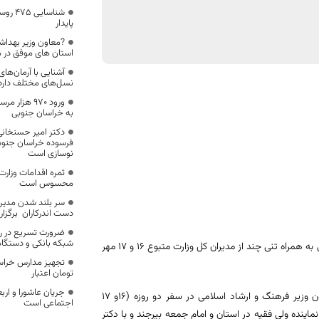
شناسای
پایدار
?معاون وزیر بهدا
استان های موفق در 
آشنایی با آرمان‌های 
نسل‌های مختلف دارد
به خراسان جنوبی
دکتر امیر حسنخان
فرسوده خراسان جنوبی 
نوسازی است
ثمره اقدامات وزارت
محسوس است
سر بلند شدن مدیر
دست اندرکاران برگزار
ضرورت تسریع در ر
شبکه بانکی و دستگاه
علی اصغر کاراندیش معاون توسعه مدیریت و منابع وزارت فرهنگ و ارشاد اسلامی به همراه تنی چند از مدیران کل وزارت متبوع ١٦ و ١٧ مهر
تومان اعتبار
جریان عاشورا و ار
به گزارش روابط عمومی اداره کل فرهنگ و ارشاد اسلامی خراسان جنوبی ؛معاون وزیر فرهنگ و ارشاد اسلامی در سفر دو روزه (١٦و ١٧
اجتماعی است
ینده ولی فقیه در استان و امام جمعه بیرجند و با دکتر