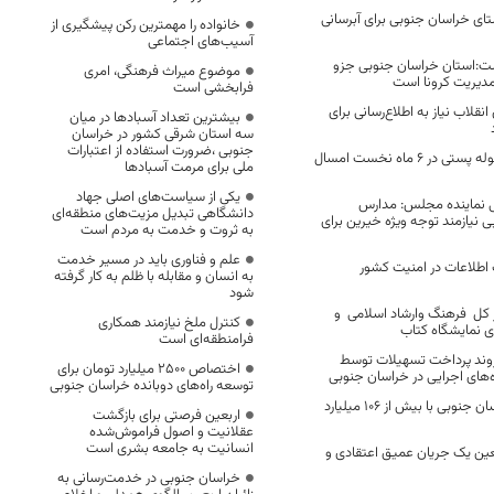
ی ۴۷۵ روستای خراسان جنوبی برای آبرسانی
خانواده را مهمترین رکن پیشگیری از
آسیب‌های اجتماعی
شت:استان خراسان جنوبی جزو
موضوع میراث فرهنگی، امری
مدیریت کرونا است
فرابخشی است
انقلاب نیاز به اطلاع‌رسانی برای
بیشترین تعداد آسبادها در میان
سه استان شرقی کشور در خراسان
جنوبی ،ضرورت استفاده از اعتبارات
ورود 970 هزار مرسوله پستی در 6 ماه نخست امسال
ملی برای مرمت آسبادها
یکی از سیاست‌های اصلی جهاد
ی نماینده مجلس: مدارس
دانشگاهی تبدیل مزیت‌های منطقه‌ای
نیازمند توجه ویژه خیرین برای
به ثروت و خدمت به مردم است
علم و فناوری باید در مسیر خدمت
 اطلاعات در امنیت کشور
به انسان و مقابله با ظلم به کار گرفته
شود
 کل فرهنگ وارشاد اسلامی و
کنترل ملخ نیازمند همکاری
ی نمایشگاه کتاب
فرامنطقه‌ای است
وند پرداخت تسهیلات توسط
اختصاص 2500 میلیارد تومان برای
‌های اجرایی در خراسان جنوبی
توسعه راه‌های دوبانده خراسان جنوبی
تجهیز مدارس خراسان جنوبی با بیش از ۱۰۶ میلیارد
اربعین فرصتی برای بازگشت
عقلانیت و اصول فراموش‌شده
انسانیت به جامعه بشری است
بعین یک جریان عمیق اعتقادی و
خراسان جنوبی در خدمت‌رسانی به