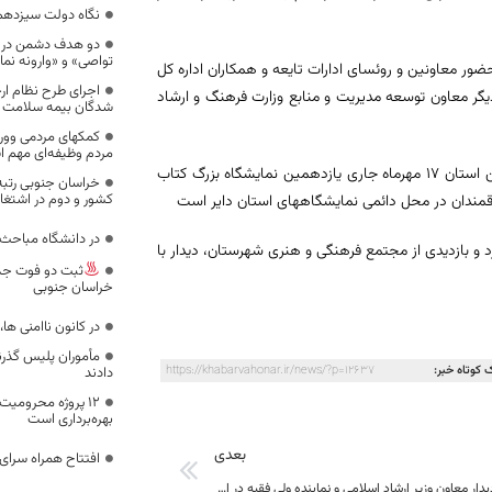
نگاه دولت سیزدهم
دو هدف دشمن در 
تواصی» و «وارونه نما
ر معاونین و روئسای ادارات تایعه و همکاران اداره کل
یگر معاون توسعه مدیریت و منابع وزارت فرهنگ و ارشاد
شدگان بیمه سلامت د
کمکهای مردمی وور
مردم وظیفه‌ای مهم 
معاون توسعه مدیریت و منابع وزارت فرهنگ و ارشاد اسلامی به همراه مسئولین استان ١٧ مهرماه جاری یازدهمین نمایشگاه بزرگ کتاب
خراسان جنوبی رتب
کشور و دوم در اشتغا
در دانشگاه مباحث ر
و بازدیدی از مجتمع فرهنگی و هنری شهرستان، دیدار با
ثبت دو فوت جدید
خراسان جنوبی
در کانون ناامنی ها
مأموران پلیس گذرنا
 کوتاه خبر:
https://khabarvahonar.ir/news/?p=12637
دادند
۱۲ پروژه محرومیت
بهره‌برداری است
بعدی
افتتاح همراه سرای ب
گزارش کامل دیدار معاون وزیر ارشاد اسلامی و نماینده ولی فقیه در استان