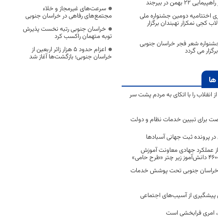
۲ بهمن در بیرجند
سرعت‌های غیرمجاز و خلاء
اری اختتامیه دومین جشنواره ملی
مجتمع‌های رفاهی در خراسان جنوبی
 کجی نمکزار نهبندان برگزار
خراسان جنوبی رتبه نخست پذیرش
توبه متهمان راکسب کرد
شنواره شعر فجر خراسان جنوبی
اعزام حدود 5 هزار زائر اربعین از
زار می گردد
خراسان جنوبی؛ بازگشت‌ها آغاز شد
ها
انقلاب را با اتکای به مردم پشت سر
ت برای تبیین خدمات نظام و دولت
ر پرونده ثبت جهانی آسبادها
 از عملکرد جهادی معاونت آموزش
 در خراسان جنوبی تحت پوشش خدمات
ن پیشگیری از آسیب‌های اجتماعی
 امری فرابخشی است