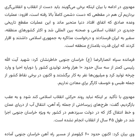
مهدوی در ادامه با بیان اینکه برخی می‌گویند باید دست از انقلاب و انقلابی‌گری
برداریم آن هم در مقطعی که دست دشمن کاملاً بالا رفته است، افزود: عملیات
وعده صادق که اتفاق افتاد دنیا متحیر ماند و این عملیات مقطع تاریخی
جدیدی در انقلاب اسلامی و صحنه بین المللی شد و اکثر کشورهای منطقه،
سفیر به ایران فرستادند و درخواست مذاکره به جمهوری اسلامی داشتند و اقرار
کردند که ایران قدرت بلامنازع منطقه است.
فرمانده سپاه انصارالرضا (ع) خراسان جنوبی خاطرنشان کرد: شهید آیت الله
رئیسی کمتر از سه سال حدود ۱۰ هزار واحد تولیدی کشور را دوباره احیا و وارد
چرخه تولید کرد و میلیون‌ها نفر به کار برگشتند و اکنون در برخی نقاط کشور از
جمله طبس و خوسف کارگر برای معادن نداریم.
مهدوی با تأکید بر اینکه نباید روند حرکتی انقلاب اسلامی کند شود و به عقب
بازگردیم، گفت: طرح‌های زیرساختی از جمله رآه آهن، انتقال آب از دریای عمان
و خط انتقال گاز که در دولت سیزدهم در کشور به ویژه خراسان جنوبی اجرا
شد در طول ۴۵ سال از انقلاب انجام نشده است.
وی بیان کرد: اکنون حدود ۶۰ کیلومتر از مسیر راه آهن خراسان جنوبی آماده