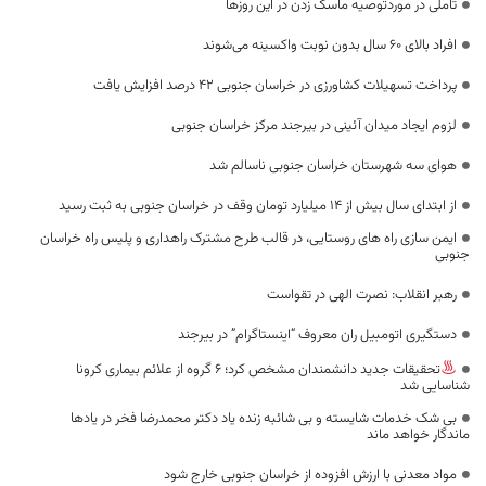
تاملی در موردتوصیه ماسک زدن در این روزها
افراد بالای ۶۰ سال بدون نوبت واکسینه می‌شوند
پرداخت تسهیلات کشاورزی در خراسان جنوبی ۴۲ درصد افزایش یافت
لزوم ایجاد میدان آئینی در بیرجند مرکز خراسان جنوبی
هوای سه شهرستان خراسان جنوبی ناسالم شد
از ابتدای سال بیش از ۱۴ میلیارد تومان وقف در خراسان جنوبی به ثبت رسید
ایمن سازی راه های روستایی، در قالب طرح مشترک راهداری و پلیس راه خراسان
جنوبی
رهبر انقلاب:‌ نصرت الهی در تقواست
دستگیری اتومبیل ران معروف “اینستاگرام” در بیرجند
تحقیقات جدید دانشمندان مشخص کرد؛ ۶ گروه از علائم بیماری کرونا
شناسایی شد
بی شک خدمات شایسته و بی شائبه زنده یاد دکتر محمدرضا فخر در یادها
ماندگار خواهد ماند
مواد معدنی با ارزش افزوده از خراسان جنوبی خارج شود