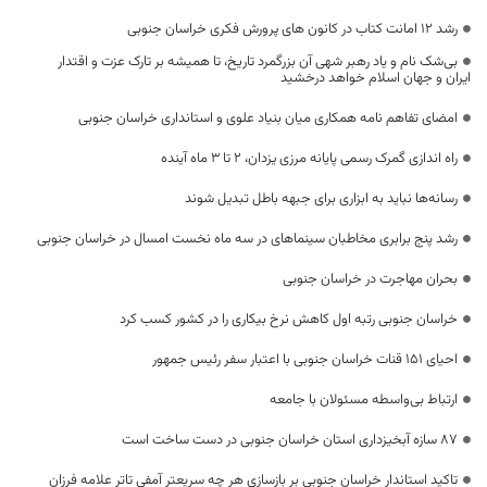
رشد 12 امانت کتاب در کانون های پرورش فکری خراسان جنوبی
بی‌شک نام و یاد رهبر شهی آن بزرگمرد تاریخ، تا همیشه بر تارک عزت و اقتدار
ایران و جهان اسلام خواهد درخشید
امضای تفاهم نامه همکاری میان بنیاد علوی و استانداری خراسان جنوبی
راه اندازی گمرک رسمی پایانه مرزی یزدان، 2 تا 3 ماه آینده
رسانه‌ها نباید به ابزاری برای جبهه باطل تبدیل شوند
رشد پنج برابری مخاطبان سینماهای در سه ماه نخست امسال در خراسان جنوبی
بحران مهاجرت در خراسان جنوبی
خراسان جنوبی رتبه اول کاهش نرخ بیکاری را در کشور کسب کرد
احیای ۱۵۱ قنات خراسان جنوبی با اعتبار سفر رئیس جمهور
ارتباط بی‌واسطه مسئولان با جامعه
۸۷ سازه آبخیزداری استان خراسان جنوبی در دست ساخت است
تاکید استاندار خراسان جنوبی بر بازسازی هر چه سریعتر آمفی تاتر علامه فرزان