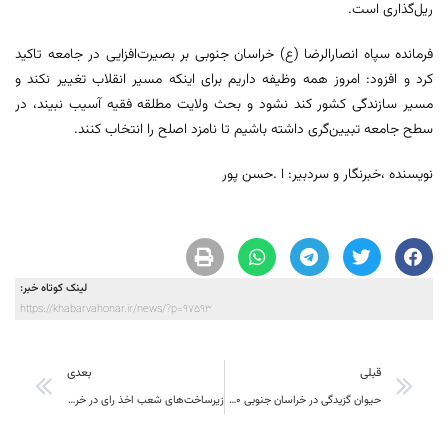
ریل‌گذاری است.
فرمانده سپاه انصارالرضا (ع) خراسان جنوبی بر بصیرت‌افزایی در جامعه تاکید
کرد و افزود: امروز همه وظیفه داریم برای اینکه مسیر انقلاب تغییر نکند و
مسیر سازندگی کشور کند نشود و بحث ولایت مطلقه فقیه آسیب نبیند، در
سطح جامعه تبیین‌گری داشته باشیم تا نامزد اصلح را انتخاب کنند.
نویسنده ،خبرنگار و سردبیر: ا .حسن پور
لینک کوتاه خبر:
https://khabarvahonar.ir/news/?p=97593
قبلی
بعدی
حیوان گزیدگی در خراسان جنوبی 20 درصد بیشتر از آمار کشوری
زیرساخت‌های شعب اخذ رای در خراسان جنوبی بررسی شود