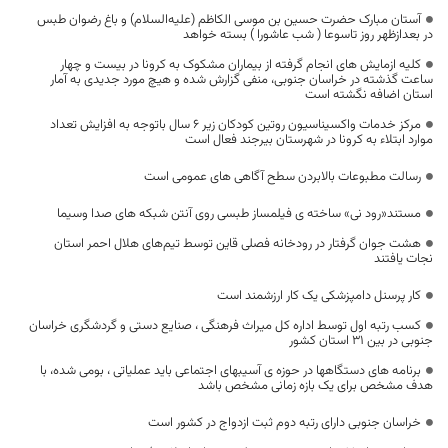
آستان مبارک حضرت حسین بن موسی الکاظم (علیه‌السلام) و باغ رضوان طبس
در بعدازظهر روز تاسوعا ( شب عاشورا ) بسته خواهد
کلیه ازمایش های انجام گرفته از بیماران مشکوک به کرونا در بیست و چهار
ساعت گذشته در خراسان جنوبی، منفی گزارش شده و هیچ مورد جدیدی به آمار
استان اضافه نگشته است
مرکز خدمات واکسیناسیون روتین کودکان زیر ۶ سال باتوجه به افزایش تعداد
موارد ابتلاء به کرونا در شهرستان بیرجند فعال است
رسالت مطبوعات بالابردن سطح آگاهی های عمومی است
مستند«رود نی» ساخته ی فیلمساز طبسی روی آنتن شبکه های صدا وسیما
هشت جوان گرفتار در رودخانه فصلی قاین توسط تیم‌های هلال احمر استان
نجات یافتند
کار پرسنل دامپزشکی یک کار ارزشمند است
کسب رتبه اول توسط اداره کل میراث فرهنگی ، صنایع دستی و گردشگری خراسان
جنوبی در بین 31 استان کشور
برنامه های دستگاهها در حوزه ی آسیبهای اجتماعی باید عملیاتی ، بومی شده، با
هدف مشخص برای یک بازه زمانی مشخص باشد
خراسان جنوبی دارای رتبه دوم ثبت ازدواج در کشور است