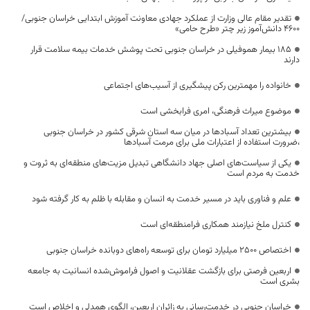
تقدیر مقام عالی وزارت از عملکرد جهادی معاونت آموزش ابتدایی خراسان جنوبی/
۴۶۰۰ دانش‌آموز زیر چتر «طرح حامی»
۱۸۵ بیمار هموفیلی در خراسان جنوبی تحت پوشش خدمات بیمه سلامت قرار
دارند
خانواده را مهمترین رکن پیشگیری از آسیب‌های اجتماعی
موضوع میراث فرهنگی، امری فرابخشی است
بیشترین تعداد آسبادها در میان سه استان شرقی کشور در خراسان جنوبی
،ضرورت استفاده از اعتبارات ملی برای مرمت آسبادها
یکی از سیاست‌های اصلی جهاد دانشگاهی تبدیل مزیت‌های منطقه‌ای به ثروت و
خدمت به مردم است
علم و فناوری باید در مسیر خدمت به انسان و مقابله با ظلم به کار گرفته شود
کنترل ملخ نیازمند همکاری فرامنطقه‌ای است
اختصاص 2500 میلیارد تومان برای توسعه راه‌های دوبانده خراسان جنوبی
اربعین فرصتی برای بازگشت عقلانیت و اصول فراموش‌شده انسانیت به جامعه
بشری است
خراسان جنوبی در خدمت‌رسانی به زائران اربعین، الگوی همدلی و اخلاص است