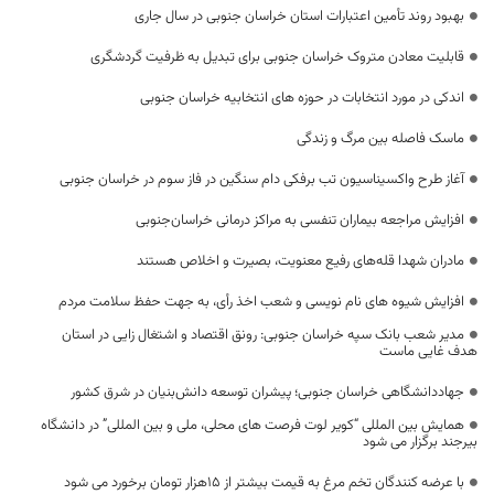
بهبود روند تأمین اعتبارات استان خراسان جنوبی در سال جاری
قابلیت معادن متروک خراسان جنوبی برای تبدیل به ظرفیت گردشگری
اندکی در مورد انتخابات در حوزه های انتخابیه خراسان جنوبی
ماسک فاصله بین مرگ و زندگی
آغاز طرح واکسیناسیون تب برفکی دام سنگین در فاز سوم در خراسان جنوبی
افزایش مراجعه بیماران تنفسی به مراکز درمانی خراسان‌جنوبی
مادران شهدا قله‌های رفیع معنویت، بصیرت و اخلاص هستند
افزایش شیوه های نام نویسی و شعب اخذ رأی، به جهت حفظ سلامت مردم
مدیر شعب بانک سپه خراسان جنوبی: رونق اقتصاد و اشتغال زایی در استان
هدف غایی ماست
جهاددانشگاهی خراسان جنوبی؛ پیشران توسعه‌ دانش‌بنیان در شرق کشور
همایش بین المللی “کویر لوت فرصت های محلی، ملی و بین المللی” در دانشگاه
بیرجند برگزار می شود
با عرضه کنندگان تخم مرغ به قیمت بیشتر از 15هزار تومان برخورد می شود