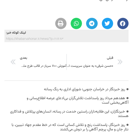
لینک کوتاه خبر:
https://khabarvahonar.ir/news/?p=68683
قبلی
بعدی
«حسن شرفی» به عنوان سرپرست اداره کل بهزیستی خراسان جنوبی معرفی شد
آموزش 700 سرباز در قالب طرح ملی «سرباز مهارت» بهمن ماه امسال در خراسان جنوبی
روز خبرنگار در خراسان جنوبی؛ شورای اداری به رنگ رسانه
هفدهم مرداد روز پاسداشت تلاش‌گران بی‌ادعای عرصه اطلاع‌رسانی و
آگاهی‌بخشی است
خبرنگاران، این طلایه‌داران راستین خدمت در رسانه، انسان‌های پرتلاش و فداکاری
هستند
روز خبرنگار، پاسداشت رنج و تلاش کسانی است که در خط مقدم جهاد تبیین، با
نثار جان و مال، پرچم آگاهی را بر دوش می‌کشند