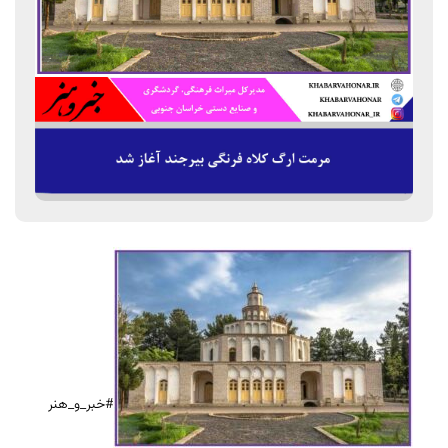
#خبر_و_هنر