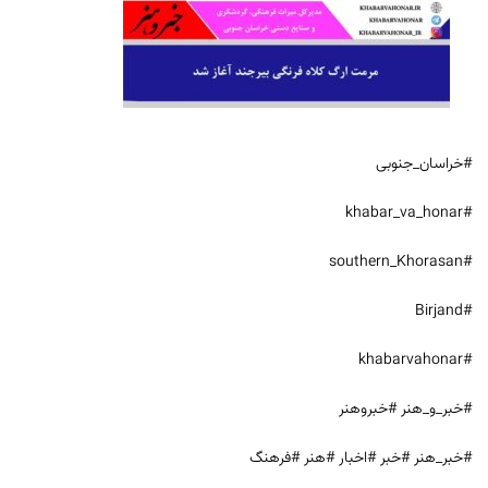
#خراسان_جنوبی
#khabar_va_honar
#southern_Khorasan
#Birjand
#khabarvahonar
#خبر_و_هنر #خبروهنر
#خبر_هنر #خبر #اخبار #هنر #فرهنگ