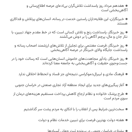
هفدهم مرداد روز پاسداشت تلاش‌گران بی‌ادعای عرصه اطلاع‌رسانی و
آگاهی‌بخشی است
خبرنگاران، این طلایه‌داران راستین خدمت در رسانه، انسان‌های پرتلاش و فداکاری
هستند
روز خبرنگار، پاسداشت رنج و تلاش کسانی است که در خط مقدم جهاد تبیین، با
نثار جان و مال، پرچم آگاهی را بر دوش می‌کشند
روز خبرنگار، فرصت مغتنمی برای تجلیل از تلاش‌های ارزشمند اصحاب رسانه و
پاسداشت جایگاه والای خبرنگار در عرصه آگاهی‌بخشی
روز خبرنگار، یادآور مجاهدت‌های خاموش انسان‌هایی است که رسالت خود را در
جست‌وجوی حقیقت و آگاهی‌بخشی به جامعه معنا کرده‌اند
فرهنگ مادی و لیبرال‌دموکراسی نتیجه‌ای جز فساد و انحطاط اخلاقی ندارد
آغاز پیگیری‌های جدید برای ایجاد منطقه آزاد تجاری صنعتی در خراسان جنوبی
طرح پزشک خانواده و نظام ارجاع کاهش پرداخت مستقیم هزینه‌های درمان از
سوی مردم است
سخت‌ترین شرایط پس از انقلاب را با اتکای به مردم پشت سر گذاشتیم
هفته دولت بهترین فرصت برای تبیین خدمات نظام و دولت
یشتازی خراسان جنوبی در پرونده ثبت جهانی آسبادها