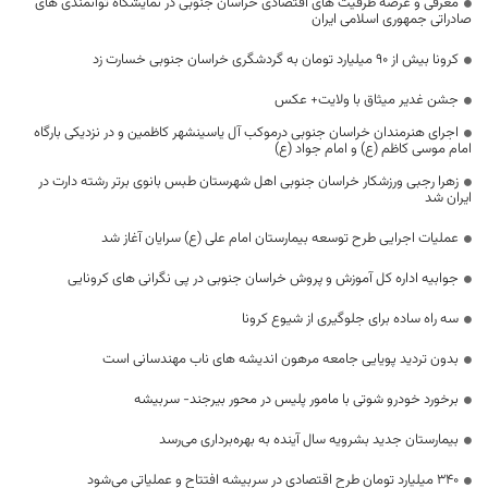
معرفی و عرضه ظرفیت های اقتصادی خراسان جنوبی در نمایشگاه توانمندی های
صادراتی جمهوری اسلامی ایران
کرونا بیش از ۹۰ میلیارد تومان به گردشگری خراسان جنوبی خسارت زد
جشن غدیر میثاق با ولایت+ عکس
اجرای هنرمندان خراسان جنوبی درموکب آل یاسینشهر کاظمین و در نزدیکی بارگاه
امام موسی کاظم (ع) و امام جواد (ع)
زهرا رجبی ورزشکار خراسان جنوبی اهل شهرستان طبس بانوی برتر رشته دارت در
ایران شد
عملیات اجرایی طرح توسعه بیمارستان امام علی (ع) سرایان آغاز شد
جوابیه اداره کل آموزش و پروش خراسان جنوبی در پی نگرانی های کرونایی
سه راه ساده برای جلوگیری از شیوع کرونا
بدون تردید پویایی جامعه مرهون اندیشه ‌های ناب مهندسانی است
برخورد خودرو شوتی با مامور پلیس در محور بیرجند- سربیشه
بیمارستان جدید بشرویه سال آینده به بهره‌برداری می‌رسد
۳۴۰ میلیارد تومان طرح اقتصادی در سربیشه افتتاح و عملیاتی می‌شود