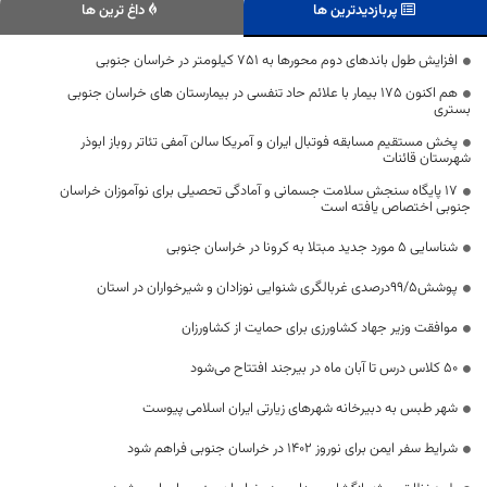
پربازدیدترین ها
داغ ترین ها
افزایش طول باند‌های دوم محور‌ها به ۷۵۱ کیلومتر در خراسان جنوبی
هم اکنون 175 بیمار با علائم حاد تنفسی در بیمارستان های خراسان جنوبی
بستری
پخش مستقیم مسابقه فوتبال ایران و آمریکا سالن آمفی تئاتر روباز ابوذر
شهرستان قائنات
۱۷ پایگاه سنجش سلامت جسمانی و آمادگی تحصیلی برای نوآموزان خراسان
جنوبی اختصاص یافته است
شناسایی ۵ مورد جدید مبتلا به کرونا در خراسان جنوبی
پوشش99/5درصدی غربالگری شنوایی نوزادان و شیرخواران در استان
موافقت وزیر جهاد کشاورزی برای حمایت از کشاورزان
۵۰ کلاس درس تا آبان ماه در بیرجند افتتاح می‌شود
شهر طبس به دبیرخانه شهرهای زیارتی ایران اسلامی پیوست
شرایط سفر ایمن برای نوروز 1402 در خراسان جنوبی فراهم شود