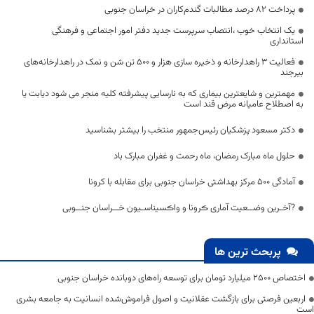
پرداخت ۸۲ درصد مطالبات گندم‌کاران در خراسان جنوبی
یک انتخاب خوب ،انتصاب سرپرست جدید دفتر امور اجتماعی و فرهنگی
استانداری
فعالیت ۳ راهدارخانه و ذخیره سازی هزار و ۵۰۰ تن شن و نمک در راهدارخانه‌های
بیرجند
مهمترین و شایعترین بیماری که به نارسایی پیشرفته کلیه منجر می شود دیابت یا
به اصطلاح عامیانه مرض قند است
دکتر مسعود پزشکیان رئیس‌جمهور منتخب را بیشتر بشناسید
حلول ماه مبارک رمضان، ماه رحمت و غفران مبارک باد
آمادگی ۵۰۰ مرکز بهداشتی خراسان جنوبی برای مقابله با کرونا
?آخـرین وضــعیت آماری ڪرونا و واڪسیناسـیون خــراسان جنــوبی
پربحث ترین ها
اختصاص 2500 میلیارد تومان برای توسعه راه‌های دوبانده خراسان جنوبی
اربعین فرصتی برای بازگشت عقلانیت و اصول فراموش‌شده انسانیت به جامعه بشری
است