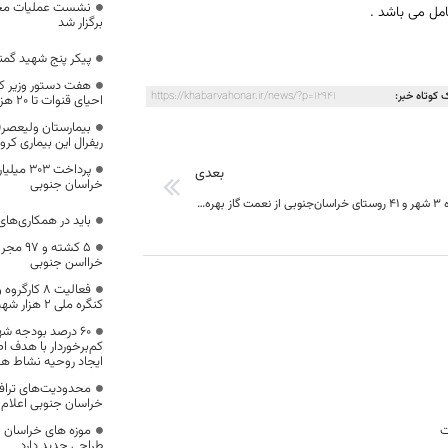
نشست عملیات محله
امل می باشد .
برگزار شد
پیکر پنج شهید گمن
هفت دستور وزیر کش
 کوتاه خبر:
https://khabarvahonar.ir/news/?p=12941
احیای قنوات تا ۲۰ هزار تن جوی مدت دار
بیمارستان ولیعصر(
ریفرال این بیماری کرو
پرداخت ۳
بعدی
خراسان جنوبی
تا دو ماه آینده ٣ شهر و 41 روستای خراسان‌جنوبی از نعمت گاز بهره‌مند می‌شوند
باید در همکاری‌ها
۵ کشته 
خرااسن جنوبی
کنگره ملی ۲ هزار شهید خراسان جنوبی
۶۰ درصد بودجه شه
کم‌برخوردار با هدف 
ایجاد روحیه نشاط هز
محدودیت‌های تراف
خراسان جنوبی اعلام
ت
موزه های خراسان جن
طراحی جدید دارد