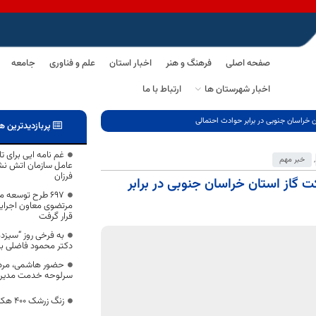
صفحه اصلی
فرهنگ و هنر
اخبار استان
علم و فناوری
جامعه
اخبار شهرستان ها
ارتباط با ما
 خراسان جنوبی در برابر حوادث احتمالی
پربازدیدترین ه
غم نامه ایی برای تا
,
خبر مهم
عامل سازمان اتش نشان
فرزان
 گاز استان خراسان جنوبی در برابر
697 طرح توسعه 
مرتضوی معاون اجرایی
قرار گرفت
به فرخی روز “سیزده 
دکتر محمود فاضلی بی
حضور هاشمی، مردم
سرلوحه خدمت مدیران
زنگ زرشک ۴۰۰ هکتار از باغات درمیان را آلوده کرد