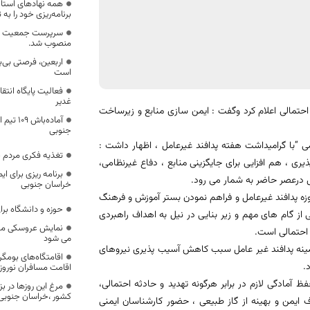
همه نهادهای استان 
برنامه‌ریزی خود را ب
سرپرست جمعیت هلا
منصوب شد.
اربعین، فرصتی بی‌
است
فعالیت پایگاه انت
غدیر
احتمالی اعلام کرد وگفت : ایمن سازی منابع و زیرساخت
آماده‌با
جنوبی
“با گرامیداشت هفته پدافند غیرعامل ، اظهار داشت :
تغذیه فکری مردم 
 ، هم افزایی برای جایگزینی منابع ، دفاع غیرنظامی،
برنامه ریزی برای ا
ل درعصر حاضر به شمار می رود.
خراسان جنوبی
زه پدافند غیرعامل و فراهم نمودن بستر آموزش و فرهنگ
حوزه و دانشگاه برا
 از گام های مهم و زیر بنایی در نیل به اهداف راهبردی
نمایش عروسکی مترس
 احتمالی است.
می شود
زمینه پدافند غیر عامل سبب كاهش آسیب پذیری نیروهای
اقامتگاه‌های بومگر
.
اقامت مسافران نوروز
 آمادگی لازم در برابر هرگونه تهدید و حادثه احتمالی،
مرغ این روزها در 
کشور ،خراسان جنوبی
 ایمن و بهینه از گاز طبیعی ، حضور کارشناسان ایمنی