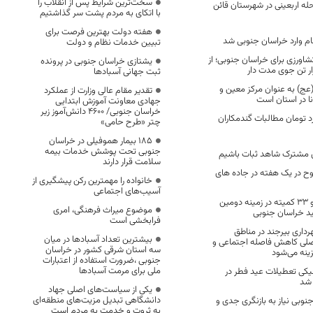
سخت‌ترین شرایط پس از انقلاب را
 اربعینی در شهرستان قائن
با اتکای به مردم پشت سر گذاشتیم
هفته دولت بهترین فرصت برای
ام وارد خراسان جنوبی شد
تبیین خدمات نظام و دولت
اورزی برای خراسان جنوبی؛ از
یشتازی خراسان جنوبی در پرونده
ثبت جهانی آسبادها
عج) به عنوان مرکز معین و
تقدیر مقام عالی وزارت از عملکرد
نا در استان است
جهادی معاونت آموزش ابتدایی
خراسان جنوبی/ ۴۶۰۰ دانش‌آموز زیر
۳۰ میلیارد تومان مطالبات گندمکاران
چتر «طرح حامی»
۱۸۵ بیمار هموفیلی در خراسان
جنوبی تحت پوشش خدمات بیمه
ی مشترک شاهد ثبات باشیم
سلامت قرار دارند
و ۹۷ مجروح در یک هفته در جاده های
خانواده را مهمترین رکن پیشگیری از
آسیب‌های اجتماعی
فعالیت ۸ کارگروه و ۳۳ کمیته در زمینه دومین
موضوع میراث فرهنگی، امری
فرابخشی است
رداری بیرجند در مناطق
بیشترین تعداد آسبادها در میان
اصلی کاهش فاصله اجتماعی و
سه استان شرقی کشور در خراسان
ینه می‌شود
جنوبی ،ضرورت استفاده از اعتبارات
ملی برای مرمت آسبادها
یکی تعطیلات عید فطر در
 شد
یکی از سیاست‌های اصلی جهاد
دانشگاهی تبدیل مزیت‌های منطقه‌ای
وبی نیاز به بازنگری جدی و
به ثروت و خدمت به مردم است