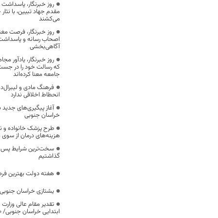
روز خبرنگار، پاسداشت
مقدم جهاد تبیین، با نثار
می‌کشند
روز خبرنگار، فرصت مغت
اصحاب رسانه و پاسداشت ج
آگاهی‌بخشی
روز خبرنگار، یادآور 
که رسالت خود را در جس
جامعه معنا کرده‌اند
فرهنگ مادی و لیبرال‌د
انحطاط اخلاقی ندارد
آغاز پیگیری‌های جدید ب
خراسان جنوبی
طرح پزشک خانواده و 
هزینه‌های درمان از سوی
سخت‌ترین شرایط پس از 
گذاشتیم
هفته دولت بهترین فرص
یشتازی خراسان جنوبی د
تقدیر مقام عالی وزارت
ابتدایی خراسان جنوبی/ ۴۶۰۰ دانش‌آموز زیر چتر «طرح حامی»