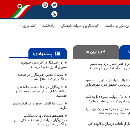
پزشکی و سلامت
گردشگری و میراث فرهنگی
یادداشت
کشاورزی
ا
داغ ترین ها
پیشنهادی:
روز خبرنگار در خراسان جنوبی؛
تر و هنر استان ، روایت مدیر
شورای اداری به رنگ رسانه
ی از حادثه آمفی تاتر علامه
نباید از نقش خبرنگاران در عرصه
جنگ روایت‌ها غافل شد
مخابراتی خراسان جنوبی با حضور
 رییس جمهور مورد بهره‌برداری
خبرنگاران در خط مقدم جامعه و
حلقه ارتباطی میان مردم و مسئولان
هستند
به در” ، روایت سیزده را به قلم
رجندی در خبر و هنر بخوانید
رسانه‌ها نقشی محوری در افکارسازی
دارند
 داری و نحوه مدیریت وی باید
 استان به مردم باشد
هفدهم مرداد روز پاسداشت
تلاش‌گران بی‌ادعای عرصه اطلاع‌رسانی
و آگاهی‌بخشی است