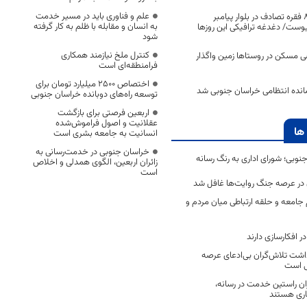
علم و فناوری باید در مسیر خدمت
از ابتدای امسال؛ ۸۶ فقره تصادف در بلوار پيامبر
به انسان و مقابله با ظلم به کار گرفته
ست/ دغدغه ترافیکی این روزها
شود
کنترل ملخ نیازمند همکاری
 مسکن در روستاها زمین واگذار
فرامنطقه‌ای است
اختصاص 2500 میلیارد تومان برای
نده انتظامی خراسان جنوبی شد
توسعه راه‌های دوبانده خراسان جنوبی
اربعین فرصتی برای بازگشت
عقلانیت و اصول فراموش‌شده
ها
انسانیت به جامعه بشری است
خراسان جنوبی در خدمت‌رسانی به
جنوبی؛ شورای اداری به رنگ رسانه
زائران اربعین، الگوی همدلی و اخلاص
است
ن در عرصه جنگ روایت‌ها غافل شد
جامعه و حلقه ارتباطی میان مردم و
 افکارسازی دارند
اشت تلاش‌گران بی‌ادعای عرصه
ی است
اران راستین خدمت در رسانه،
اری هستند