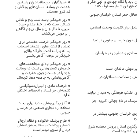
باید با نگاه جهادی و الهی فکر و
خبرنگاران، این طلایه‌داران راستین
ه تحقق این شعار معطوف کنند
خدمت در رسانه، انسان‌های پرتلاش و
فداکاری هستند
ل‌احمر استان خراسان‌جنوبی
روز خبرنگار، پاسداشت رنج و تلاش
کسانی است که در خط مقدم جهاد
بدیل برای تقویت وحدت اسلامی
تبیین، با نثار جان و مال، پرچم آگاهی
را بر دوش می‌کشند
قال خون خراسان جنوبی در عید
روز خبرنگار، فرصت مغتنمی برای
تجلیل از تلاش‌های ارزشمند اصحاب
رسانه و پاسداشت جایگاه والای
ش ۱۰۹ تیم امدادی و عملیاتی در خراسان
خبرنگار در عرصه آگاهی‌بخشی
روز خبرنگار، یادآور مجاهدت‌های
خاموش انسان‌هایی است که رسالت
بر دوش عالمان است
خود را در جست‌وجوی حقیقت و
یمنی و سلامت مسافران در
آگاهی‌بخشی به جامعه معنا کرده‌اند
فرهنگ مادی و لیبرال‌دموکراسی
نتیجه‌ای جز فساد و انحطاط اخلاقی
ی انقلاب فرهنگی به میدان بیایند
ندارد
ک در باغ جهانی اکبریه اجرا
آغاز پیگیری‌های جدید برای ایجاد
منطقه آزاد تجاری صنعتی در خراسان
جنوبی
دی خراسان جنوبی، پیشتاز در
ی
طرح پزشک خانواده و نظام ارجاع
کاهش پرداخت مستقیم هزینه‌های
بزرگترین استان پروش دهنده شرق
درمان از سوی مردم است
 پر کشیده است