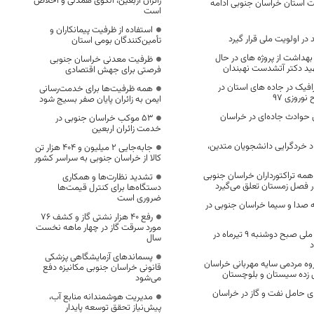
زائران اربعین، الگوی همدلی و اخلاص
استان خراسان جنوبی ادامه
است
استفاده از ظرفیت پیمانکاران و
 در اولویت ملی قرار گیرد
تأمین‌کنندگان بومی استان
 بهداشت از پروژه های در حال
ظرفیت معدنی خراسان جنوبی
د دکتر آتشدست نهبندان
فرصتی برای جهش اقتصادی
صدی ترافیک در جاده های استان در
همه ظرفیت‌ها برای خدمت‌رسانی
نوروزی 97
ایمن به زائران پایان صفر بسیج شود
 درصدی حوادث جاده‌ای در خراسان
53 موکب خراسان جنوبی در
خدمت زائران اربعین
اد خردگرایی دانشجویان متدین،
جابه‌جایی 2 میلیون و 404 هزار تن
کالا از خراسان جنوبی به سراسر کشور
ه تراکتورداران خراسان جنوبی
تشدید نظارت‌ها و همکاری
در فصل زمستان تعلق می‌گیرد
دستگاه‌ها برای کنترل قیمت‌ها
ضروری است
 صدا و سیما خراسان جنوبی در
رفع 40 هزار نشتی گاز و کشف 76
مورد سرقت گاز در چهار ماهه نخست
پیکر شهدای اقتدار ملی صبح دوشنبه ۹ تیرماه در
سال
د
پسماندهای آزمایشگاهی پزشکی
ه مردمی سایه مهربانی خراسان
قانونی خراسان جنوبی مکانیزه دفع
 زده سیستان و بلوچستان
می‌شود
 حامل نفت و گاز در خراسان
مدیریت هوشمندانه منابع آب،
پیش‌نیاز تحقق توسعه پایدار