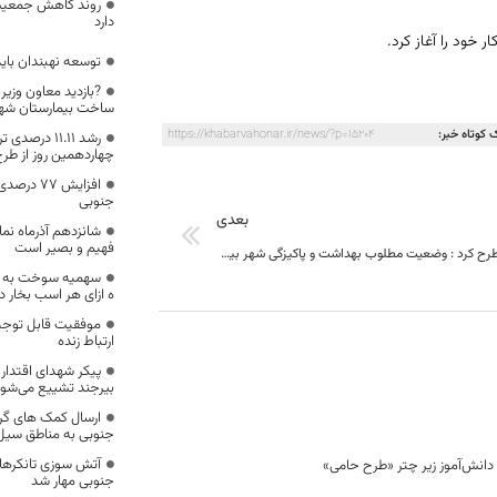
روند کاهش جمعیت 
دارد
توسعه نهبندان باید
?بازدید معاون وزیر
ساخت بیمارستان شهی
 کوتاه خبر:
https://khabarvahonar.ir/news/?p=15204
رشد 11.11 در
چهاردهمین روز از طرح 
افزایش 77
جنوبی
بعدی
شانزدهم آذرماه نم
فهیم و بصیر است
مشاور وزیر مطرح کرد : وضعیت مطلوب بهداشت و پاکیزگی شهر بیرجند، نشانگر فرهنگ بالای مردم این منطقه و همچنین سابقه طولانی تمدن آن دارد.
سهمیه سوخت به هم
ه ازای هر اسب بخار 
موفقیت قابل توجه
ارتباط زنده
بیرجند تشییع می‌شو
ارسال کمک های گرو
جنوبی به مناطق سیل
آتش سوزی تانکرهای
جنوبی مهار شد