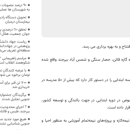
۹۰ درصد مصوبات 
به شهرستان ها عملیا
بیمارستان درمیان
تحقق ۱۱۰ د
جوان جمعیت هلال ا
ریاست جهاد دانشگا
پژوهشی در جهاددانش
منطقه‌ای تعریف می‌ش
ه گازه قائن، حصار سنگی و شمس آباد بیرجند واقع شده
شکوهمند انقلاب اسلا
تومان برخورد می شود
پویش «ایران من» در 18 استان محروم و کمتر توسعه یافته کشور احداث 100 مدرسه ابتدایی را در دستور کار دارد که بیش از 50 مدرسه در
۷۰۰ تن قیر برای 
خریداری شد
برگزیدگان جشنوار
جنوبی تجلیل شدند
خصوص در دوره ابتدایی در جهت بالندگی و توسعه کشور،
? اجرای محدودیت 
رار داده است.
بیرجند، طبس و قائنات
هیچ مورد جدید مبت
دارس نیمه‌کاره و پروژه‌های نیمه‌تمام آموزشی به منظور احیا و
جنوبی شناسایی نشد