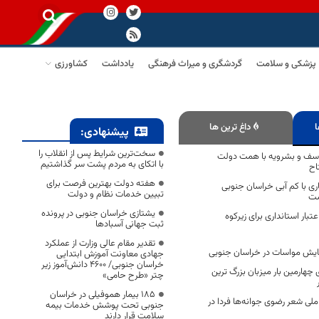
پزشکی و سلامت
گردشگری و میراث فرهنگی
یادداشت
کشاورزی
ا
داغ ترین ها
پیشنهادی:
سخت‌ترین شرایط پس از انقلاب را
سف و بشرویه با همت دولت
با اتکای به مردم پشت سر گذاشتیم
اح
هفته دولت بهترین فرصت برای
ری با کم آبی خراسان جنوبی
تبیین خدمات نظام و دولت
ست
یشتازی خراسان جنوبی در پرونده
عتبار استانداری برای زیرکوه
ثبت جهانی آسبادها
تقدیر مقام عالی وزارت از عملکرد
مایش مواسات در خراسان جنوبی
جهادی معاونت آموزش ابتدایی
خراسان جنوبی/ ۴۶۰۰ دانش‌آموز زیر
چهارمین بار میزبان بزرگ ترین
چتر «طرح حامی»
۱۸۵ بیمار هموفیلی در خراسان
ملی شعر رضوی جوانه‌ها فردا در
جنوبی تحت پوشش خدمات بیمه
سلامت قرار دارند