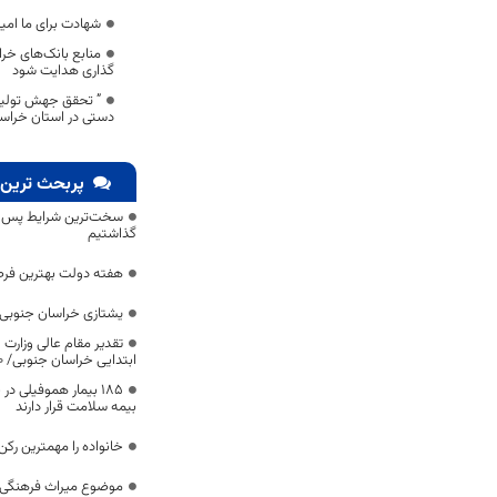
شهادت برای ما امی
منابع بانک‌های خر
گذاری هدایت شود
” تحقق جهش تولید
دستی در استان خراسا
پربحث ترین 
سخت‌ترین شرایط پس از 
گذاشتیم
هفته دولت بهترین فرص
یشتازی خراسان جنوبی د
تقدیر مقام عالی وزارت
ابتدایی خراسان جنوبی/ ۴۶۰۰ دانش‌آموز زیر چتر «طرح حامی»
۱۸۵ بیمار هموفیلی
بیمه سلامت قرار دارند
خانواده را مهمترین رک
موضوع میراث فرهنگی،