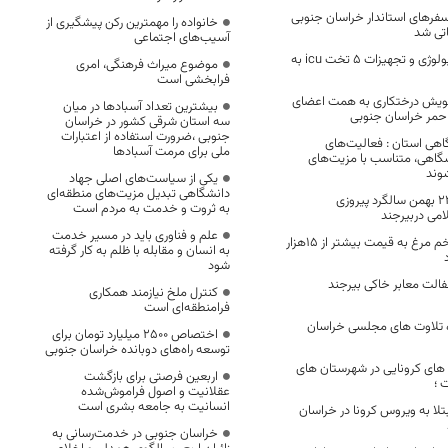
سفرهای استاندار خراسان جنوبی
خانواده را مهمترین رکن پیشگیری از
تی شد
آسیب‌های اجتماعی
تحویل دستگاه رادیولوژی و تجهیزات ۵ تخت icu به
موضوع میراث فرهنگی، امری
فرابخشی است
رصدی پویش درختکاری به همت اعضای
بیشترین تعداد آسبادها در میان
حمر خراسان جنوبی
سه استان شرقی کشور در خراسان
جنوبی ،ضرورت استفاده از اعتبارات
هی استان : فعالیت‌های
ملی برای مرمت آسبادها
گاهی، متناسب با مزیت‌های
وند
یکی از سیاست‌های اصلی جهاد
دانشگاهی تبدیل مزیت‌های منطقه‌ای
مراسم راهپیمایی 22 بهمن سالگرد پیروزی
به ثروت و خدمت به مردم است
می ‌دربیرجند
علم و فناوری باید در مسیر خدمت
با عرضه کنندگان تخم مرغ به قیمت بیشتر از 15هزار
به انسان و مقابله با ظلم به کار گرفته
شود
آسفالت معابر خاکی بیرجند
کنترل ملخ نیازمند همکاری
فرامنطقه‌ای است
ه تلاوت های مجلسی خراسان
اختصاص 2500 میلیارد تومان برای
توسعه راه‌های دوبانده خراسان جنوبی
های کرونایی در شهرستان های
اربعین فرصتی برای بازگشت
 ؛
عقلانیت و اصول فراموش‌شده
انسانیت به جامعه بشری است
لا به ویروس کرونا در خراسان
خراسان جنوبی در خدمت‌رسانی به