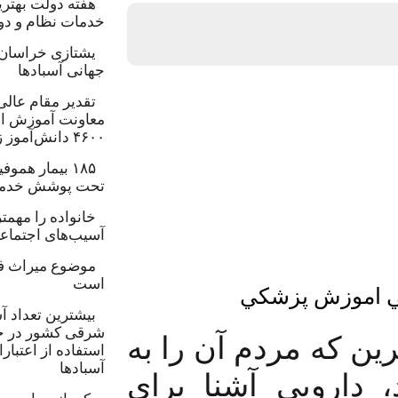
هفته دولت بهتر
خدمات نظام و دو
یشتازی خراسان 
جهانی آسبادها
تقدیر مقام عالی
معاونت آموزش اب
۴۶۰۰ دانش‌آموز زیر چتر «طرح حامی»
۱۸۵ بیمار هم
تحت پوشش خدمات 
خانواده را مهمت
آسیب‌های اجتماع
موضوع میراث ف
است
صي اموزش پزشكي
بیشترین تعداد آ
شرقی کشور در خ
ین که مردم آن را به
استفاده از اعتبا
آسبادها
 دارویی آشنا برای