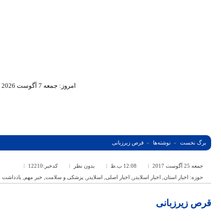
امروز: جمعه 7 آگوست 2026
برگ نخست
نوشته‌ها
قرص زیرزبانی
جمعه 25 آگوست 2017
12:08 ب.ظ
بدون نظر
کدخبر:12210
حوزه:
اخبار استان
,
اخبار اسلایدر
,
اخبار اصلی
,
اسلایدر
,
پزشکی و سلامت
,
خبر مهم
,
یادداشت
قرص زیرزبانی