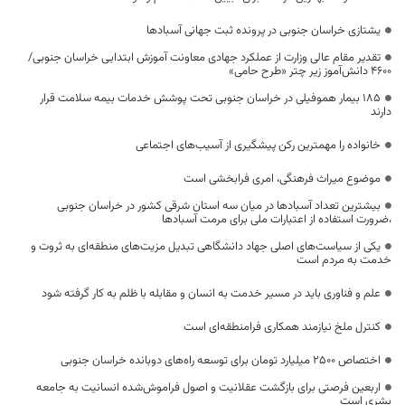
یشتازی خراسان جنوبی در پرونده ثبت جهانی آسبادها
تقدیر مقام عالی وزارت از عملکرد جهادی معاونت آموزش ابتدایی خراسان جنوبی/
۴۶۰۰ دانش‌آموز زیر چتر «طرح حامی»
۱۸۵ بیمار هموفیلی در خراسان جنوبی تحت پوشش خدمات بیمه سلامت قرار
دارند
خانواده را مهمترین رکن پیشگیری از آسیب‌های اجتماعی
موضوع میراث فرهنگی، امری فرابخشی است
بیشترین تعداد آسبادها در میان سه استان شرقی کشور در خراسان جنوبی
،ضرورت استفاده از اعتبارات ملی برای مرمت آسبادها
یکی از سیاست‌های اصلی جهاد دانشگاهی تبدیل مزیت‌های منطقه‌ای به ثروت و
خدمت به مردم است
علم و فناوری باید در مسیر خدمت به انسان و مقابله با ظلم به کار گرفته شود
کنترل ملخ نیازمند همکاری فرامنطقه‌ای است
اختصاص 2500 میلیارد تومان برای توسعه راه‌های دوبانده خراسان جنوبی
اربعین فرصتی برای بازگشت عقلانیت و اصول فراموش‌شده انسانیت به جامعه
بشری است