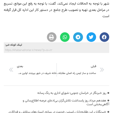
شهر با توجه به الحاقات ایجاد نمی‌کند، گفت: با توجه به رفع این موانع، تسریع
در مراحل بعدی تهیه و تصویب طرح جامع در دستور کار این اداره کل قرار گرفته
است
لینک کوتاه خبر:
https://khabarvahonar.ir/news/?p=51082
قبلی
بعدی
ساخت و ساز ایمن راه اصلی مقابله با بلایای طبیعی است
خانه شریف در شهر بیرجند اولین مقصد بازدید گردشگری ملانوری استاندار خراسان جنوبی در جمعه زمستانی
روز خبرنگار در خراسان جنوبی؛ شورای اداری به رنگ رسانه
هفدهم مرداد روز پاسداشت تلاش‌گران بی‌ادعای عرصه اطلاع‌رسانی و
آگاهی‌بخشی است
خبرنگاران، این طلایه‌داران راستین خدمت در رسانه، انسان‌های پرتلاش و فداکاری