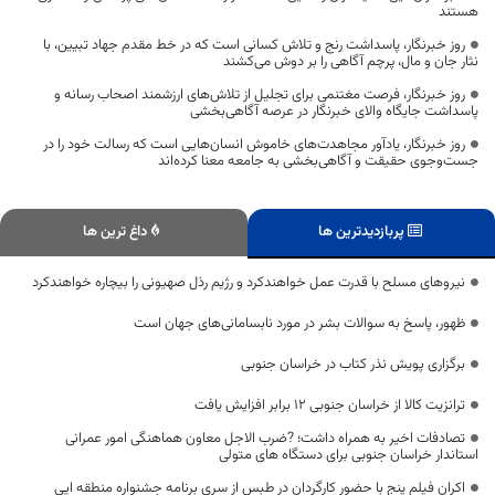
هستند
روز خبرنگار، پاسداشت رنج و تلاش کسانی است که در خط مقدم جهاد تبیین، با
نثار جان و مال، پرچم آگاهی را بر دوش می‌کشند
روز خبرنگار، فرصت مغتنمی برای تجلیل از تلاش‌های ارزشمند اصحاب رسانه و
پاسداشت جایگاه والای خبرنگار در عرصه آگاهی‌بخشی
روز خبرنگار، یادآور مجاهدت‌های خاموش انسان‌هایی است که رسالت خود را در
جست‌وجوی حقیقت و آگاهی‌بخشی به جامعه معنا کرده‌اند
پربازدیدترین ها
داغ ترین ها
نیروهای مسلح با قدرت عمل خواهندکرد و رژیم رذل صهیونی را بیچاره خواهندکرد
ظهور، پاسخ به سوالات بشر در مورد نابسامانی‌های جهان است
برگزاری پویش نذر کتاب در خراسان جنوبی
ترانزیت کالا از خراسان جنوبی ۱۲ برابر افزایش یافت
تصادفات اخیر به همراه داشت؛ ?ضرب الاجل معاون هماهنگی امور عمرانی
استاندار خراسان جنوبی برای دستگاه های متولی
اکران فیلم پنج با حضور کارگردان در طبس از سری برنامه جشنواره منطقه ایی