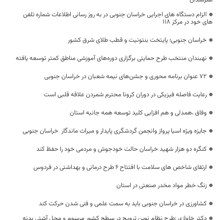
هنرمندان
الزام دستگاه های اجرایی خراسان جنوبی در به روز رسانی اطلاعات شماره تلفن
های خود در مرکز ۱۱۸
خراسان جنوبی؛ پایتخت بنتونیت و قطب طلای شرق کشور
نهبندان منتخب طرح حمایتی برگزاری دوره‌های آموزشی مناطق کمتر توسعه یافته
۷۲ عنوان برنامه محوری و جشن‌های نیمه شعبان در خراسان جنوبی
رعایت فاصله فیزیکی در دوران کرونا محترم شمردن علاقه قلبی است
وفاق ،همدلی و هم افزایی کلید توسعه همه جانبه استان
جایزه ویژه اسیا پرواز وانجمن گردشگری پایدار و میراث ماندگار خراسان جنوبی
کنگره دو هزار شهید خراسان حالت خودجوش و مردمی خود را حفظ کند
ارتقای شاخص های سلامت با افتتاح ۶ طرح درمانی و بهداشتی در فردوس
زنگ خطر مواد مخدر صنعتی در استان
کشاورزی در خراسان جنوبی باید به سمت علمی و فنی شدن حرکت کند
دکتر خاوازی :طرح نظام نوین ترویج در سطح کشور مرسوم و محل آشتی بدنه