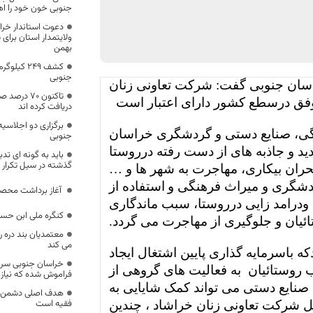
جنوبی خون خود را اه
دعوت استاندار خرا
بهمن
کشف ۲۴۹ کی
جنوبی
اسان جنوبی گفت: شرکت تعاونی زنان
تاکنون 70 
فق درسطع کشور دارای اعتبار است
دریافت کرده اند
برگزاری دو اجلاسیه
گی، صنایع دستی و گردشگری خراسان
جنوبی
د و جاذبه های از دست رفته درروستا
باید به گونه ای تد
گذشته در سیل تکرار 
بحران بیکاری، مهاجرت به شهر ها و …
شگری و میراث فرهنگی و
استفاده از
‍ آغاز برداشت مح
درامد زایی درروستا، سبب ماندگاری
کنگره ملی ابن حسام ۲۸ آبان برگزار م
ئیان و جلوگیری از مهاجرت می گردد.
معتمدیان بند دره ر
می کند
دکه باسرمایه گذاری پایین اشتغال ایجاد
خراسان جنوبی سرز
ب روستائیان
به فعالیت های گروهی از
فراموش شده که نیاز ب
صنایع دستی می تواند کمک شایایی به
هدف اصلی دشمن در
فقیه است
ل شرکت تعاونی زنان خراشاد ، چندین