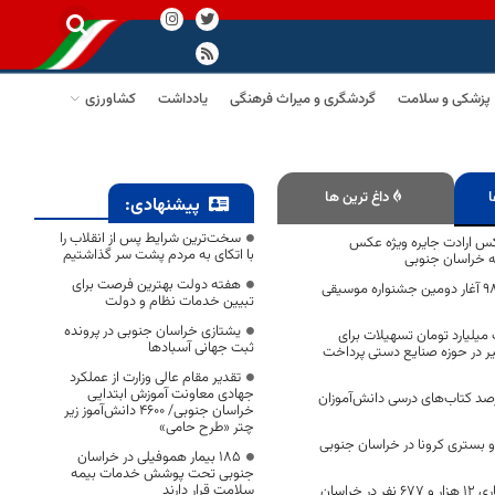
پزشکی و سلامت
گردشگری و میراث فرهنگی
یادداشت
کشاورزی
ا
داغ ترین ها
پیشنهادی:
سخت‌ترین شرایط پس از انقلاب را
کس ارادت جایره ویژه عکس
با اتکای به مردم پشت سر گذاشتیم
که خراسان جنوبی
هفته دولت بهترین فرصت برای
فردا 23 مرداد ماه 98 آغار دومین جشنواره موسیقی
تبیین خدمات نظام و دولت
یشتازی خراسان جنوبی در پرونده
لیارد تومان تسهیلات برای
ثبت جهانی آسبادها
ر در حوزه صنایع دستی پرداخت
تقدیر مقام عالی وزارت از عملکرد
جهادی معاونت آموزش ابتدایی
 سفارش ۷۴ درصد کتاب‌های درسی دانش‌آموزان
خراسان جنوبی/ ۴۶۰۰ دانش‌آموز زیر
چتر «طرح حامی»
و بستری کرونا در خراسان جنوبی
۱۸۵ بیمار هموفیلی در خراسان
جنوبی تحت پوشش خدمات بیمه
سلامت قرار دارند
طی ۶ ماهه سال جاری ۱۲ هزار و ۶۷۷ نفر در خراسان