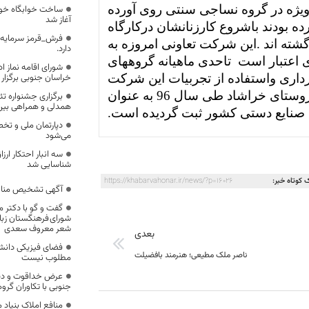
ویژه در گروه نساجی سنتی روی آورده
ساخت خوابگاه خوا
آغاز شد
ده بودند باشروع کارزنانشان درکارگاه
فرش_قرمز سرمایه 
 گشته اند .این شرکت تعاونی امروزه به
دارد.
 اعتبار است
تاحدی ماهیانه گروههای
شورای اقامه نماز ا
رداری واستفاده از تجربیات این شرکت
خراسان جنوبی برگزار
ازروستای خراشاد بازید می نمانید . ناگفته نماند روستای خراشاد طی سال 96 به عنوان
برگزاری جشنواره تئ
همدلی و همراهی بین 
صنایع دستی کشور ثبت گردیده است.
دپارتمان ملی و تخص
می‌شود
سه انبار احتکار ار
شناسایی شد
 کوتاه خبر:
https://khabarvahonar.ir/news/?p=16026
آگهی تشخیص منابع
گفت و گو با دکتر
شورای فرهنگستان زبان
شعر معروف سعدی
بعدی
فضای فیزیکی دانش
ناصر ملک مطیعی؛ هنرمند بافضیلت
مطلوب نیست
عرض خداقوت و دیدا
جنوبی با تکاوران گر
منافع املاک بنیاد 