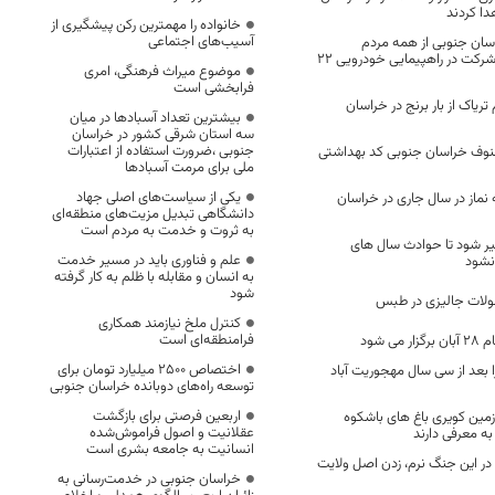
دا کردند
خانواده را مهمترین رکن پیشگیری از
آسیب‌های اجتماعی
سان جنوبی از همه مردم
ولایتمدار استان برای شرکت در راهپیمایی خودرویی 22
موضوع میراث فرهنگی، امری
فرابخشی است
لوگرم تریاک از بار برنج در خراسان
بیشترین تعداد آسبادها در میان
سه استان شرقی کشور در خراسان
جنوبی ،ضرورت استفاده از اعتبارات
درصد صنوف خراسان جنوبی کد بهداشتی
ملی برای مرمت آسبادها
یکی از سیاست‌های اصلی جهاد
 نماز در سال جاری در خراسان
دانشگاهی تبدیل مزیت‌های منطقه‌ای
به ثروت و خدمت به مردم است
بیر شود تا حوادث سال های
علم و فناوری باید در مسیر خدمت
نشود
به انسان و مقابله با ظلم به کار گرفته
شود
صولات جالیزی در طبس
کنترل ملخ نیازمند همکاری
فرامنطقه‌ای است
ی شود
اختصاص 2500 میلیارد تومان برای
ا بعد از سی سال مهجوریت آباد
توسعه راه‌های دوبانده خراسان جنوبی
اربعین فرصتی برای بازگشت
مین کویری باغ های باشکوه
عقلانیت و اصول فراموش‌شده
ه معرفی دارند
انسانیت به جامعه بشری است
 این جنگ نرم، زدن اصل ولایت
خراسان جنوبی در خدمت‌رسانی به