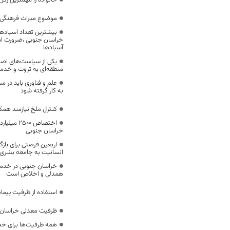
خانواده را مهمترین رک
موضوع میراث فرهنگی،
بیشترین تعداد آسبادها
خراسان جنوبی ،ضرورت است
آسبادها
یکی از سیاست‌های اصل
منطقه‌ای به ثروت و خد
علم و فناوری باید در م
به کار گرفته شود
کنترل ملخ نیازمند همک
اختصاص 500
خراسان جنوبی
اربعین فرصتی برای با
انسانیت به جامعه بشری
خراسان جنوبی در خدمت‌
همدلی و اخلاص است
استفاده از ظرفیت پیمان
ظرفیت معدنی خراسان 
همه ظرفیت‌ها برای خدم