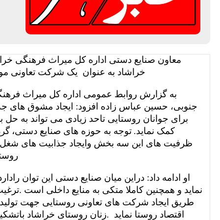
معاون صنایع دستی اداره کل میراث فرهنگی خر
خراشاد به عنوان
یک شرکت تعاونی مو
به گزارش روابط عمومی اداره کل میراث فرهن
جنوبی، حسین عباس زاده افزود:
ایجاد مشوق های جدی
برای جوانان روستایی تاحد زیادی می تواند به حل 
کمک نماید.
توجه به حوزه های صنایع دستی،
گرد
ظرفیت های این سه بخش وایجاد جذابیت های شغل و
روستا
او ادامه داد: دراین میان صنایع دستی این توان رادار
نماید و همچنین کاملا متکی به منایع داخلی است .ترغی
طریق ایجاد شرکت های تعاونی روستایی جهت تولید 
اقتصاد روستا نماید
.زنان روستای خراشاد باتشکی