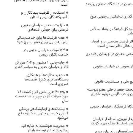
زائران اربعین، الگوی همدلی و اخلاص
هران در دانشگاه صنعتی بیرجند
است
استفاده از ظرفیت پیمانکاران و
گذاری درخراسان_جنوبی میخ
تأمین‌کنندگان بومی استان
ظرفیت معدنی خراسان جنوبی
داره کل فرهنگ و ارشاد اسلامی
فرصتی برای جهش اقتصادی
 شد
همه ظرفیت‌ها برای خدمت‌رسانی
اتر فرصت مناسبی برای ایجاد
ایمن به زائران پایان صفر بسیج شود
اهالی تئاتر استان است
53 موکب خراسان جنوبی در
صی معادن در نهبندان راه‌اندازی
خدمت زائران اربعین
جابه‌جایی 2 میلیون و 404 هزار تن
زاق عمومی در خراسان جنوبی
کالا از خراسان جنوبی به سراسر کشور
تشدید نظارت‌ها و همکاری
دستگاه‌ها برای کنترل قیمت‌ها
 ملی و مستثنیات قانونی
ضروری است
 محمد جعفر یاحقی عضو پیوسته
رفع 40 هزار نشتی گاز و کشف 76
 و ادب فارسی درباره ماجرای
مورد سرقت گاز در چهار ماهه نخست
سال
گاه فرهنگیان خراسان جنوبی
پسماندهای آزمایشگاهی پزشکی
قانونی خراسان جنوبی مکانیزه دفع
می‌شود
ر نوروزی استاندار خراسان
وهان احتیاط هنگ مرزی گزیک
مدیریت هوشمندانه منابع آب،
پیش‌نیاز تحقق توسعه پایدار
مستضعفان باید برای مردم