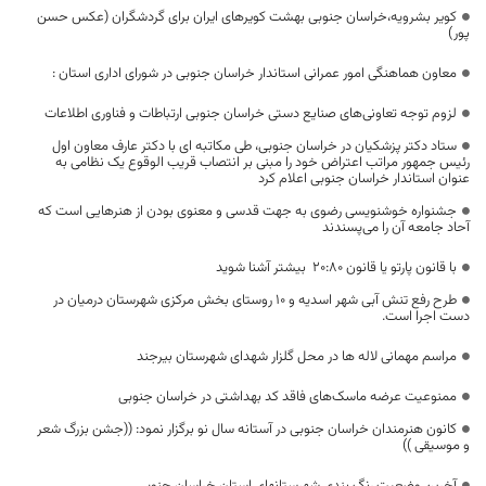
کویر بشرویه،خراسان جنوبی بهشت کویرهای ایران برای گردشگران (عکس حسن
پور)
معاون هماهنگی امور عمرانی استاندار خراسان جنوبی در شورای اداری استان :
لزوم توجه تعاونی‌های صنایع دستی خراسان جنوبی ارتباطات و فناوری اطلاعات
ستاد دکتر پزشکیان در خراسان جنوبی، طی مکاتبه ای با دکتر عارف معاون اول
رئیس جمهور مراتب اعتراض خود را مبنی بر انتصاب قریب الوقوع یک نظامی به
عنوان استاندار خراسان جنوبی اعلام کرد
جشنواره خوشنویسی رضوی به جهت قدسی و معنوی بودن از هنرهایی است که
آحاد جامعه آن را می‌پسندند
با قانون پارتو یا قانون 20:80 بیشتر آشنا شوید
طرح رفع تنش آبی شهر اسدیه و ۱۰ روستای بخش مرکزی شهرستان درمیان در
دست اجرا است.
مراسم مهمانی لاله ها در محل گلزار شهدای شهرستان بیرجند
ممنوعیت عرضه ماسک‌های فاقد کد بهداشتی در خراسان جنوبی
کانون هنرمندان خراسان جنوبی در آستانه سال نو برگزار نمود: ((جشن بزرگ شعر
و موسیقی ))