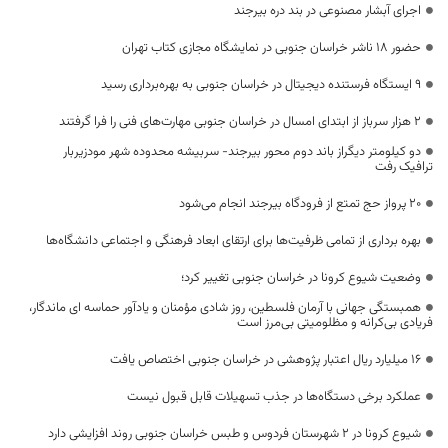
اجرای آبشار مصنوعی در بند دره بیرجند
حضور ۱۸ ناشر خراسان جنوبی در نمایشگاه مجازی کتاب تهران
۹ ایستگاه فرستنده دیجیتال در خراسان جنوبی به بهره‌برداری رسید
۲ هزار سرباز از ابتدای امسال در خراسان جنوبی مهارت‌های فنی را فرا گرفتند
دو کیلومتر دیگراز باند دوم محور بیرجند- سربیشه محدوده شهر مودزیربار
ترافیک رفت
۲۰ پرواز حج تمتع از فرودگاه بیرجند انجام می‌شود
بهره برداری از تمامی ظرفیت‌ها برای ارتقای ابعاد فرهنگی و اجتماعی دانشگاه‌ها
وضعیت شیوع کرونا در خراسان جنوبی تغییر کرد؛
همبستگی جهانی با آرمان فلسطین، روز شادی مؤمنان و یادآور حماسه ‌ای ماندگار،
فریادی بی‌کرانه و مظلومیتی بی‌مرز است
۱۶ میلیارد ریال اعتبار پژوهشی در خراسان جنوبی اختصاص یافت
عملکرد برخی دستگاه‌ها در جذب تسهیلات قابل قبول نیست
شیوع کرونا در ۲ شهرستان فردوس و طبس خراسان جنوبی روند افزایشی دارد