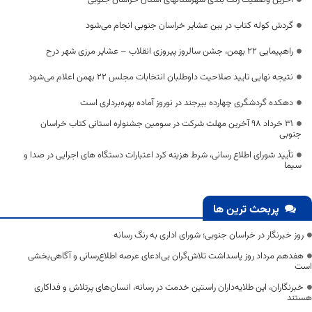
آخرین وضعیت رنگ بندی شهرستانهای استان خراسان جنوبی
گردش کوله کتاب در بین عشایر خراسان جنوبی انجام می‌شود
راهپیمایی 22 بهمن، جشن سالروز پیروزی انقلاب – عشایر مرزی شهر درح
نتیجه نهایی تایید صلاحیت داوطلبان انتخابات مجلس ۲۲ بهمن اعلام می‌شود
دهکده گردشگری چهارده بیرجند در نوروز آماده بهره‌برداری است
31 خرداد 98 آخرین مهلت شرکت در سومین جشنواره استانی کتاب خراسان
جنوبی
تأیید شورای اطلاع رسانی، شرط هزینه کرد اعتبارات دستگاه های اجرایی در صدا و
سیما
پربحث ترین ها
روز خبرنگار در خراسان جنوبی؛ شورای اداری به رنگ رسانه
هفدهم مرداد روز پاسداشت تلاش‌گران بی‌ادعای عرصه اطلاع‌رسانی و آگاهی‌بخشی
است
خبرنگاران، این طلایه‌داران راستین خدمت در رسانه، انسان‌های پرتلاش و فداکاری
هستند