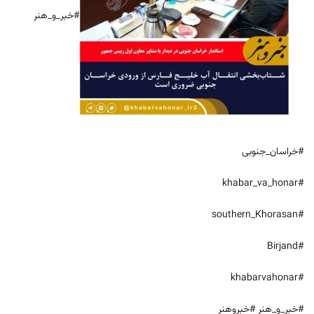
#خبر_و_هنر
#خراسان_جنوبی
#khabar_va_honar
#southern_Khorasan
#Birjand
#khabarvahonar
#خبر_و_هنر #خبروهنر