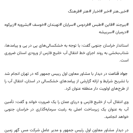
#خبر_هنر #خبر #اخبار #هنر #فرهنگ
#بیرجند #قاین #طبس #فردوس #سرایان #نهبندان #خوسف #بشرویه #زیرکوه
#درمیان #سربیشه
استاندار خراسان جنوبی گفت: با توجه به خشکسالی‌های پی در پی و پیامدها،
شتاب‌بخشی به روند اجرای خط انتقال آب خلیج فارس از ورودی استان ضروری
است.
جواد قناعت
در دیدار با مشاور معاون اول رییس جمهور که در تهران انجام شد
با تشریح شرایط و ارائه گزارشی از پیامدهای خشکسالی در استان، انتقال آب را
از طرح‌های اولویت دار منطقه عنوان کرد.
وی انتقال آب از خلیج فارس و دریای عمان را یک ضرورت خواند و گفت: تأمین
آب به عنوان یک زیرساخت اصلی به رغبت سرمایه‌گذاری در خراسان جنوبی
خواهد انجامید.
در دیدار مشاور معاون اول رئیس جمهور و مدیر عامل شرکت مس گهر زمین