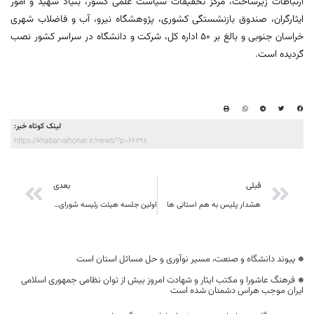
ارتباطات زیرساخت، مرکز تحقیقات سیاست علمی کشور، بنیاد شهید و امور
ایثارگران، صندوق بازنشستگی کشوری، پژوهشگاه نیرو، آب و فاضلاب شهری
خراسان جنوبی و بالغ بر 50 اداره کل، شرکت و دانشگاه در سراسر کشور نصب
گردیده است.
لینک کوتاه خبر:
https://khabarvahonar.ir/news/?p=26298
قبلی
بعدی
هشدار پلیس به هم استانی ها
اولین جلسه هیئت رئیسه شورای هماهنگی روابط عمومی دستگاه های اجرایی استان برگزار شد
پیوند دانشگاه و صنعت، مسیر نوآوری و حل مسائل استان است
فرهنگ عاشورا و مکتب ایثار و شهادت امروز بیش از توان نظامی جمهوری اسلامی
ایران موجب هراس دشمنان شده است