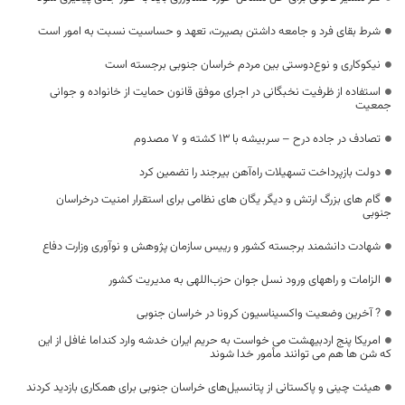
شرط بقای فرد و جامعه داشتن بصیرت، تعهد و حساسیت نسبت به امور است
نیکوکاری و نوع‌دوستی بین مردم خراسان جنوبی برجسته است
استفاده از ظرفیت نخبگانی در اجرای موفق قانون حمایت از خانواده و جوانی
جمعیت
تصادف در جاده درح – سربیشه با ۱3 کشته و 7 مصدوم
دولت بازپرداخت تسهیلات راه‌آهن بیرجند را تضمین کرد
گام های بزرگ ارتش و دیگر یگان های نظامی برای استقرار امنیت درخراسان
جنوبی
شهادت دانشمند برجسته کشور و رییس سازمان پژوهش و نوآوری وزارت دفاع
الزامات و راههای ورود نسل جوان حزب‌اللهی به مدیریت کشور
? آخرین وضعیت واکسیناسیون کرونا در خراسان جنوبی
امریکا پنج اردبیهشت می خواست به حریم ایران خدشه وارد کنداما غافل از این
که شن ها هم می توانند مأمور خدا شوند
هیئت چینی و پاکستانی از پتانسیل‌های خراسان جنوبی برای همکاری بازدید کردند