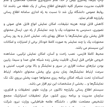
چاپ بنرها، زمانبری بیش از حد، عدم تأثیرپذیری مناسب مخاطبان و عدم
قابلیت مدیریت متمرکز کلیه تابلوهای اطلاع رسانی از یک نقطه می باشند لذا
روابط عمومی دانشگاه برآن شد تا نسبت به راه اندازی سامانه اطلاع رسانی
یکپارچه اقدام نماید.
کاهش قابل توجه هزینه تبلیغات، امکان نمایش انواع فایل های صوتی و
تصویری، دسترسی به محتویات یک یا چند نمایشگر از راه دور، ارسال محتوای
قابل پخش برای نمایشگرها با حداقل پهنای باند، نمایش اخبار و به روز رسانی
محتویات یک یا چند نمایشر به صورت کاملا خودکار برخی از امتیازات و امکانات
این سیستم می باشد.
محیط کاملا فارسی، نصب راحت و آسان، امکان نمایش ترکیبی، مشاهده
خروجی طراحی قبل ارسال، قابلیت پخش زنده شبکه های صدا و سیما، پایین
بودن نیازهای سخت افزاری در سرور و نمایشگر و بالا بودن ضریب امنیتی و
سرعت ارتباط نمایشگرها، زمان بندی برای پخش محتوای دلخواه، ارتباط
استاندارد تحت شبکه، امکان برنامه ریزی محتواها جهت پخش برروی تک تک
نمایشگرها و … بخشی از مشخصات این نرم افزار می باشد.
سیستم اطلاع رسانی یکپارچه تاکنون در وزارت علوم، تحقیقات و فناوری،
سازمان مدیریت و برنامه ریزی کشور، مرکز تحقیقات استراتژیک مجمع
تشخیص مصلحت نظام، ، دانشگاه علامه طباطبایی، وزارت نیرو، شرکت