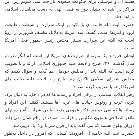
هسته ای و موشکی برای حکومت سعودی ناراحت نمی شویم زیرا این
مراکز در آینده نه چندان دور به فضل الهی به دست مجاهدان اسلامی
خواهد افتاد.
حضرت آیت الله خامنه ای با تأکید بر اینکه شرارت و شیطنت، طبیعت
اروپا و امریکا است، گفتند: البته امریکا به دلایل مختلف شرورتر از اروپا
است که البته این شرارتِ بیشتر مختص رئیس جمهور فعلی امریکا
نیست.
ایشان افزودند: یک نمونه از شرارت های امریکا این است که کنگره در دو
سال گذشته، ۲۲۶ طرح و لایحه علیه جمهوری اسلامی ارائه و یا تصویب
کرده است که البته باید از مجلس خودمان هم گلایه و سؤال بکنیم که
مجلس شورای اسلامی تاکنون چند طرح و یا لایحه علیه خباثت های
امریکا ارائه یا تصویب کرده است؟
رهبر انقلاب اسلامی از برخی افراد و رسانه ها که در داخل، به دنبال بزک
کردن غرب و روتوش خباثت های غربی ها هستند، گفتند: این افراد و
رسانه ها که نمی خواهند افکار عمومی متوجه باطن شرارت آمیز دولتهای
ظاهر الصلاحی همچون انگلیس و فرانسه شوند، در واقع همان تقی زاده
دوران پهلوی هستند که می گفت باید از فرق سر تا نوک پا، غربی شد.
حضرت آیت الله خامنه ای افزودند: کسانی که امروز در داخل به‌طور