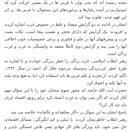
نتیجه رسیده اند که نمی توان با غربی ها در یک مسیر حرکت کرد که
امیدواریم در آینده رفتارها و برخوردهای این مسئولان با غربی ها، بر اثر
این فهم جدید، تفاوت پیدا کند.
ایشان در ادامه به دو گرایشِ متضاد و غلط در خصوص غرب اشاره کردند
و افزودند: یک گرایش که دارای تحجر و تعصب بیجا است، نکات مثبت
غرب و پیشرفتهای آنها در علم و فناوری و برخی خصوصیات خوب اخلاقی
آنها را نمی بیند و گرایش دوم کاملاً معتقد به وابستگی به غرب و غرب
زدگی است.
رهبر انقلاب اسلامی، غرب زدگی را خطر بزرگی خواندند و با اشاره به
طرح خطر غرب‌زدگی به‌وسیله مرحوم جلال آل احمد در سال ۱۳۴۲،
تأکید کردند: از تجربه و علم غربی ها باید استفاده کرد اما به هیچ وجه نباید
به آنها تکیه و اعتماد کرد.
حضرت آیت الله خامنه ای محور سوم سخنان خود را با این سؤال مهم
آغاز کردند که اگر نمی توان به غرب اعتماد کرد برای رونق اقتصاد ایران
باید چه کار کرد؟
پاسخ ایشان به این سوال در «کار مجاهدانه و عالمانه» خلاصه می شد.
رهبر انقلاب خاطرنشان کردند: با تنبلی و کم انگیزگی، مسائل اقتصادی
حل نمی شود، باید ویژگی های کار جهادی یعنی تلاش خستگی ناپذیر و