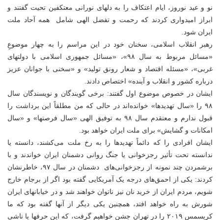
نو و عید نوروز، ایام اعتکاف را به دلهای نورانی معتکفین تحیت گفتند و
ابراز امیدواری کردند که رحمت و تفضل الهی شامل همه آحاد ملت
ایران شود.
رهبر انقلاب اسلامی، سخنان خود در این مراسم را به چهار موضوعِ
«مسائل مربوط به سال ۹۸»، «مسائل جمهوری اسلامی با دولتهای
غربی»، «مسئله اقتصاد و شعار رونق تولید» و «سخنی با جوانان عزیز
درباره کشور و انقلاب و آینده» اختصاص دادند.
ایشان در خصوص موضوع اول گفتند: برخی گویندگان و نویسندگان سال
۹۸ را «سال تهدیدها» خوانده‌اند در حالی که من مطلقاً این برداشت را
قبول ندارم و معتقدم سال ۹۸ به توفیق الهی «سال فرصتها» و «سال
امکانات و گشایش» برای ملت ایران خواهد بود.
ایشان افرادی را که دائماً تهدیدها را به رخ ملت می‌کشند، دانسته یا
ندانسته تحت تأثیر رجزخوانی یا جنگ روانی دشمنان ایران خواندند و با
برشمردن چند نمونه از رجزخوانی‌های دشمنان در سال ۹۷، خاطرنشان
کردند: یکی از احمق‌های درجه یک آمریکایی گفته بود اگر از برجام خارج
شویم، مردم ایران از خرید نان نیز ناتوان خواهند شد و در خیابانهای ایران
شورش به راه خواهد افتد، همچنین یکی دیگر از آنها گفته بود که ما
کریسمس ۲۰۱۹ را در تهران جشن خواهیم گرفت، که این حرفها یا ناشی