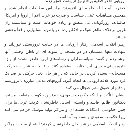
اروپایی ها در قضیه برجام نیز از پشت خنجر زدند.
حضرت آیت الله خامنه ای افزودند: براساس مطالعات انجام شده و
همچنین مشاهدات عینی، سیاست و قدرت در غرب اعم از اروپا و امریکا،
ظالمانه، زورگویانه، بی منطق و زیاده خواهانه است و سیاستمداران
غربی برخلاف ظاهر شیک و ادکلن زده، در باطن، انسانهایی واقعاً وحشی
هستند.
رهبر انقلاب اسلامی رفتار اروپایی ها در جنایت تروریستی نیوزیلند و
شهادت دهها مسلمان در دو مسجد را نمونه ای از باطن وحشی آنها
برشمردند و گفتند: سیاستمداران و رسانه‌های اروپا حاضر نشدند از واژه
«تروریستی» برای این جنایت استفاده کنند و فقط به عبارت «حرکت
مسلحانه» بسنده کردند، در حالی که در هر جای دنیا، حرکتی بر ضد یک
فرد مورد علاقه اروپایی ها انجام گیرد، گروههای مدعی مبارزه با تروریسم
و دفاع از حقوق بشر جنجال می کنند.
ایشان با تأکید بر اینکه حکومت سعودی، «بدترین حکومت منطقه، مستبد،
دیکتاتور، ظالم، فاسد و وابسته» است، خاطرنشان کردند: غربی ها برای
چنین حکومتی، امکانات هسته ای و مراکز تولید موشک فراهم می کنند
زیرا حکومت سعودی وابسته به آنها است.
رهبر انقلاب اسلامی در عین حال خاطرنشان کردند: البته از ساخت مراکز