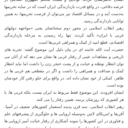
عرصه دفاعی، در واقع قدرت بازدارندگی ایران است که در سایه تحریمها
به‌دست آمد و در مسائل اقتصاد نیز می‌توان از فرصت تحریمها، به همین
توانایی بازدارندگی رسید.
رهبر انقلاب اسلامی در محور دوم سخنانشان یعنی «مواجهه دولتهای
غربی با ایران» تأکید کردند: تنها راه رسیدن به مرحله بازدارندگی
اقتصادی، قطع امید از کمک و همراهی غربی‌ها است.
حضرت آیت الله خامنه ای در بیان دلیل این موضوع گفتند: تجربه های
تاریخی و مشاهدات عینی از رفتار غربی ها نشان می دهد که از آنان می
توان انتظار توطئه و خیانت و از پشت خنجر زدن را داشت اما نباید انتظار
کمک و صداقت و همراهی را داشت و اگر در مقطعی هم غربی ها در
ظاهر، کمکی از خود نشان داده اند، در واقع برای جلو رفتن کار خودشان
بوده است.
ایشان افزودند: این موضوع فقط مربوط به ایران نیست بلکه غربی ها، با
هر کشوری که زورشان برسد، همین رفتار را می کنند.
رهبر انقلاب اسلامی، سه قرن پدیده استعمار کشورهای ضعیف در آسیا،
آفریقا و امریکای لاتین به‌وسیله اروپایی ها و جلوگیری از پیشرفتهای علم
و فناوری در این کشورها را نمونه آشکاری از رفتار خباثت آمیز اروپایی ها