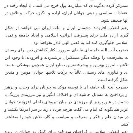
متمرکز کرده به‌گونه‌ای که میلیاردها پول خرج می کنند تا با ایجاد رخنه در
اعتقادات سیاسی و دینی جوانان ایران، اراده و انگیزه حرکت و تلاش در
آنها ضعیف شود.
رهبر انقلاب افزودند: دشمنان ایران و ملت ایران می خواهند از شکل
گیری اراده ملت برای پیشرفت ایرانی- اسلامی و ایجاد جامعه و تمدن
اسلامی جلوگیری کنند اما به فضل الهی قادر نخواهند بود.
حضرت آیت الله خامنه ای «القای ضرورت کنار گذاشتن دین برای رسیدن
به پیشرفت» را توطئه دیگر مستکبران برشمردند و افزودند: با وجود این
تلاشها، امروز بهترین و پیشرفته‌ترین صنایع ایران همچون موشکی، هسته
ای و فناوری های زیستی، غالباً به برکت تلاشها جوانان مؤمن و متدین
شکل گرفته است.
حضرت آیت الله خامنه ای با توصیه مؤکد به جوانان برای وحدت و پرهیز
از پرداختن به مسائل حاشیه ای و اختلاف انگیز و نیز مرزبندی پررنگ با
دشمن در عین پرهیز از مرزبندی در میان نیروهای داخلی افزودند: جوانان
عزیز همانگونه که امام می گفت هرچه فریاد دارند بر سر امریکا بکشند و
در میدان علم و فکر و معرفت و سیاست و کار، تلاش خود را مضاعف
کنند.
رهبر انقلاب اسلامی با فراخوان سه قوه برای کمک به جوانان در روند