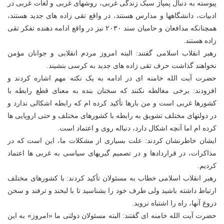
پیوسته به دنبال پمپاژ سبک زندگی غربی، روشهای غربی و لغات غربی در
ادبیات، دانشگاهها و مدارس هستند، در واقع تقی زاده های جدید هستند،
همچنانکه مدافعان و حامیان سند ۲۰۳۰ نیز در واقع ادامه دهنده تفکر تقی
زاده هستند.
رهبر انقلاب اسلامی گفتند: البته امروز مردم انقلابی و جوانان مؤمن
نخواهند گذاشت حرف تقی زاده های جدید به کرسی بنشیند.
حضرت آیت الله خامنه ای در ادامه به یک نکته مهم اشاره کردند و
افزودند: برخی مغالطه نکنند که سخنان بنده به معنای قطع رابطه با
کشورها غربی است و من بارها تأکید کرده ام که رابطه اشکالی ندارد و
در دولتهای مختلف تشویق به رابطه با کشورهای مختلف و حتی اروپایی ها
کرده ام اما آنچه اشکال دارد، دنباله روی و اعتماد است.
ایشان خاطرنشان کردند: علت بسیاری از مشکلات ما، این است که در
مذاکرات، در قراردادها و در تصمیم گیریهای سیاسی به غربی ها اعتماد
کردیم.
رهبر انقلاب اسلامی خطاب به مسئولان تأکید کردند: با کشورهای مختلف
ارتباط داشته باشید ولی طرف خود را بشناسید تا با لبخند و ترفند و سخن
دروغ آنها، راه را اشتباه نروید.
حضرت آیت الله خامنه ای گفتند: البته مسئولان دولتی ما «امروز» به این