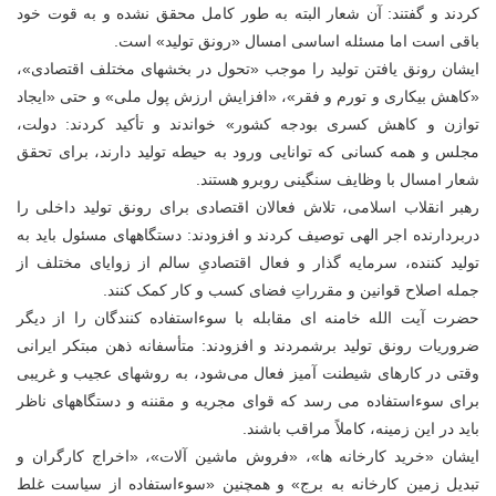
کردند و گفتند: آن شعار البته به طور کامل محقق نشده و به قوت خود
باقی است اما مسئله اساسی امسال «رونق تولید» است.
ایشان رونق یافتن تولید را موجب «تحول در بخشهای مختلف اقتصادی»،
«کاهش بیکاری و تورم و فقر»، «افزایش ارزش پول ملی» و حتی «ایجاد
توازن و کاهش کسری بودجه کشور» خواندند و تأکید کردند: دولت،
مجلس و همه کسانی که توانایی ورود به حیطه تولید دارند، برای تحقق
شعار امسال با وظایف سنگینی روبرو هستند.
رهبر انقلاب اسلامی، تلاش فعالان اقتصادی برای رونق تولید داخلی را
دربردارنده اجر الهی توصیف کردند و افزودند: دستگاههای مسئول باید به
تولید کننده، سرمایه گذار و فعال اقتصادیِ سالم از زوایای مختلف از
جمله اصلاح قوانین و مقرراتِ فضای کسب و کار کمک کنند.
حضرت آیت الله خامنه ای مقابله با سوءاستفاده کنندگان را از دیگر
ضروریات رونق تولید برشمردند و افزودند: متأسفانه ذهن مبتکر ایرانی
وقتی در کارهای شیطنت آمیز فعال می‌شود، به روشهای عجیب و غریبی
برای سوءاستفاده می رسد که قوای مجریه و مقننه و دستگاههای ناظر
باید در این زمینه، کاملاً مراقب باشند.
ایشان «خرید کارخانه ها»، «فروش ماشین آلات»، «اخراج کارگران و
تبدیل زمین کارخانه به برج» و همچنین «سوءاستفاده از سیاست غلط