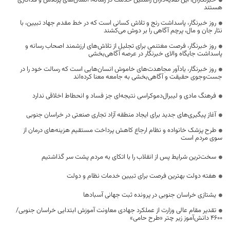
خبرنگاران، این طلایه‌داران راستین خدمت در رسانه، انسان‌های پرتلاش و فداکاری
هستند
روز خبرنگار، پاسداشت رنج و تلاش کسانی است که در خط مقدم جهاد تبیین، با
نثار جان و مال، پرچم آگاهی را بر دوش می‌کشند
روز خبرنگار، فرصت مغتنمی برای تجلیل از تلاش‌های ارزشمند اصحاب رسانه و
پاسداشت جایگاه والای خبرنگار در عرصه آگاهی‌بخشی
روز خبرنگار، یادآور مجاهدت‌های خاموش انسان‌هایی است که رسالت خود را در
جست‌وجوی حقیقت و آگاهی‌بخشی به جامعه معنا کرده‌اند
فرهنگ مادی و لیبرال‌دموکراسی نتیجه‌ای جز فساد و انحطاط اخلاقی ندارد
آغاز پیگیری‌های جدید برای ایجاد منطقه آزاد تجاری صنعتی در خراسان جنوبی
طرح پزشک خانواده و نظام ارجاع کاهش پرداخت مستقیم هزینه‌های درمان از
سوی مردم است
سخت‌ترین شرایط پس از انقلاب را با اتکای به مردم پشت سر گذاشتیم
هفته دولت بهترین فرصت برای تبیین خدمات نظام و دولت
یشتازی خراسان جنوبی در پرونده ثبت جهانی آسبادها
تقدیر مقام عالی وزارت از عملکرد جهادی معاونت آموزش ابتدایی خراسان جنوبی/
۴۶۰۰ دانش‌آموز زیر چتر «طرح حامی»