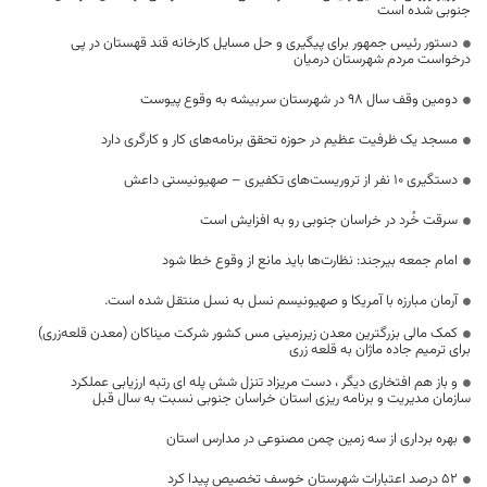
جنوبی شده است
دستور رئیس جمهور برای پیگیری و حل مسایل کارخانه قند قهستان در پی
درخواست مردم شهرستان درمیان
دومین وقف سال ۹۸ در شهرستان سربیشه به وقوع پیوست
مسجد یک ظرفیت عظیم در حوزه تحقق برنامه‌های کار و کارگری دارد
دستگیری ۱۰ نفر از تروریست‌های تکفیری – صهیونیستی داعش
سرقت خُرد در خراسان جنوبی رو به افزایش است
امام جمعه بیرجند: نظارت‌ها باید مانع از وقوع خطا شود
آرمان مبارزه با آمریکا و صهیونیسم نسل به نسل منتقل شده است.
کمک مالی بزرگترین معدن زیرزمینی مس کشور شرکت میناکان (معدن قلعه‌زری)
برای ترمیم جاده ماژان به قلعه زری
و باز هم افتخاری دیگر ، دست مریزاد تنزل شش پله ای رتبه ارزیابی عملکرد
سازمان مدیریت و برنامه ریزی استان خراسان جنوبی نسبت به سال قبل
بهره برداری از سه زمین چمن مصنوعی در مدارس استان
۵۲ درصد اعتبارات شهرستان خوسف تخصیص پیدا کرد