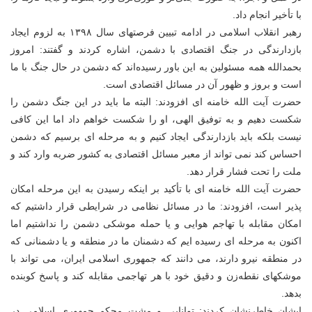
با تأخیر انجام داد.
رهبر انقلاب اسلامی در ادامه تبیین فرصتهای سال ۱۳۹۸ به لزوم ایجاد
بازدارندگی در جنگ اقتصادی با دشمن، اشاره کردند و گفتند: امروز
بحمدالله همه مسئولین به این باور رسیده‌اند که دشمن در حال جنگ با ما
است و بروز و ظهور آن در مسائل اقتصادی است.
حضرت آیت الله خامنه ای افزودند: البته ما باید در این جنگ دشمن را
شکست دهیم و به توفیق الهی، او را شکست خواهم داد اما این کافی
نیست بلکه باید بازدارندگی ایجاد کنیم و به مرحله ای برسیم که دشمن
احساس کند نمی تواند از معبر مسائل اقتصادی به کشور ضربه وارد کند و
ملت را تحت فشار قرار دهد.
حضرت آیت الله خامنه ای با تأکید بر اینکه رسیدن به این مرحله امکان
پذیر است، افزودند: ما در مسائل نظامی در شرایطی قرار داشتیم که
امکان مقابله با تهاجم هوایی و یا حمله موشکی دشمن را نداشتیم اما
اکنون به مرحله ای رسیده ایم که دشمنان ما در منطقه و یا دشمنانی که
در منطقه نیرو دارند، می دانند که جمهوری اسلامی ایران، می تواند با
موشکهای نقطه‌زن و دقیق خود با هر تهاجمی مقابله کند و پاسخ کوبنده
بدهد.
ایشان خاطرنشان کردند: توانایی و مشت محکم جمهوری اسلامی در