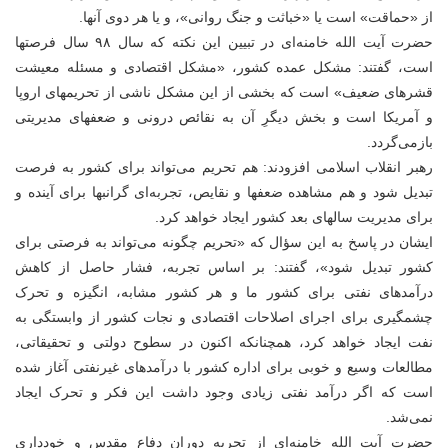
از «حماقت» است یا «خباثت و جنگ روانی»، و یا هر دوی آنها.
حضرت آیت الله خامنه‌ای در تبیین این نکته که سال ۹۸ سال فرصتها
است، گفتند: مشکل عمده کشور، «مشکل اقتصادی و مسئله معیشت
قشرهای ضعیف» است که بخشی از این مشکل ناشی از تحریمهای اروپا
و آمریکا است و بخش دیگرِ آن به نقائص درونی و ضعفهای مدیریتی
بازمی‌گردد.
رهبر انقلاب اسلامی افزودند: هم تحریم می‌تواند برای کشور به فرصت
تبدیل شود و هم مشاهده ضعفها و نقایص، تجربه‌ای گرانبها برای آینده و
برای مدیریت سالهای بعد کشور ایجاد خواهد کرد.
ایشان در پاسخ به این سؤال که «تحریم چگونه می‌تواند به فرصتی برای
کشور تبدیل شود»، گفتند: بر اساس تجربه، فشار حاصل از کاهش
درآمدهای نفتی برای کشور ما و هر کشور مشابه، انگیزه و تحرک
چشمگیری برای اجرای اصلاحات اقتصادی و نجات کشور از وابستگی به
نفت ایجاد خواهد کرد، همچنانکه اکنون در سطوح دولتی و تحقیقاتی،
مطالعات وسیع و خوبی برای اداره کشور با درآمدهای غیرنفتی آغاز شده
است که اگر درآمد نفتی زیادی وجود داشت این فکر و تحرک ایجاد
نمی‌شد.
حضرت آیت الله خامنه‌ای از تجربه دوران دفاع مقدس و خودداری