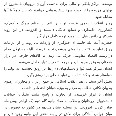
توسعه مراکز بانکی و مالی برای به‌دست آوردن ثروتهای نامشروع از
پولهای مردم» را از جمله سوءاستفاده هایی خواندند که باید کاملاً با آنها
مقابله شود.
رهبر انقلاب اسلامی عرصه تولید را اعم از صنایع بزرگ و کوچک،
کشاورزی، دامداری و صنایع خانگی دانستند و افزودند: در این روند
شرکتهای دانش بنیان باید مورد توجه کامل قرار گیرند.
حضرت آیت الله خامنه ای جلوگیری از واردات بی رویه را از الزامات
رونق تولید و اقتصاد مقاومتی برشمردند و افزودند: البته مسئولان مدام
در زمینه اقتصاد مقاومتی حرف می زنند اما کالاهای خارجی در بازار
همچنان به وفور وجود دارد و موجب تضعیف تولید داخل می‌شود.
ایشان تمرکز همه قوا و دستگاههای ذی‌ربط بر رونق بخشیدن به تولید را
خواستار شدند و گفتند: امسال تولید داخلی باید رونق بگیرد.
بخش آخر سخنان رهبر انقلاب اسلامی در جمع زائران و مجاوران رضوی
به بیان نکاتی خطاب به مردم به ویژه جوانان اختصاص داشت.
ایشان با ابراز خرسندی از تجاوب و پاسخ مثبت نخبگان، جوانان،
دانشجویان، روحانیان و طلاب به مفاد بیانیه گام دوم (که اواخر بهمن ماه
صادر کردند) افزودند: این مسئله نشان می‌دهد در کشور به خصوص در
میان جوانان آمادگی برای تلاش در زمینه تحقق این بیانیه وجود دارد و