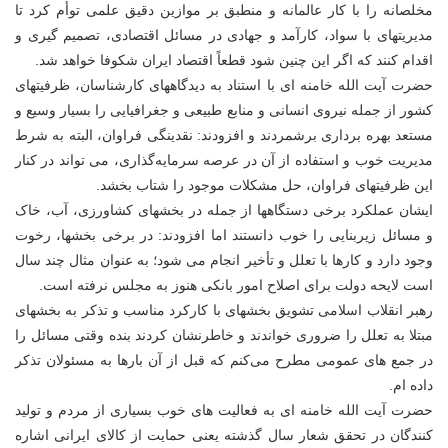
مخلصانه را با کار عالمانه و منطبق بر موازین دقیق علمی توأم کرد تا
مدیریتهای با سواد، کارآمد و جهادی در مسائل اقتصادی، تصمیم گیری و
اقدام کنند که اگر این چنین شود قطعاً اقتصاد ایران شکوفا خواهد شد.
حضرت آیت الله خامنه ای با استناد به دیدگاههای کارشناسان، ظرفیتهای
کشور از جمله نیروی انسانی و منابع طبیعی و جغرافیایی را بسیار وسیع و
مستعد بهره برداری برشمردند و افزودند: نقدینگی فراوان، البته به شرط
مدیریت خوب و استفاده از آن در عرصه سرمایه‌گذاری، می تواند در کنار
این ظرفیتهای فراوان، حل مشکلات موجود را شتاب بخشد.
ایشان عملکرد برخی دستگاهها از جمله در بخشهای کشاورزی، آب، خاک
و مسائل زیربنایی را خوب دانستند اما افزودند: در برخی بخشها، رخوت
وجود دارد و کارها با تعلل و تأخیر انجام می شود؛ به عنوان مثال چند سال
است لایحه دولت برای اصلاح امور بانکی هنوز به مجلس نرفته است.
رهبر انقلاب اسلامی تشویق بخشهای با کارکرد مناسب و تذکر به بخشهای
مبتلا به تعلل را ضروری خواندند و خاطرنشان کردند بنده وقتی مسائل را
در جمع های عمومی مطرح می‌کنم که قبل از آن بارها به مسئولان تذکر
داده ام.
حضرت آیت الله خامنه ای به فعالیت های خوب بسیاری از مردم و تولید
کنندگان در تحقق شعار سال گذشته یعنی حمایت از کالای ایرانی اشاره