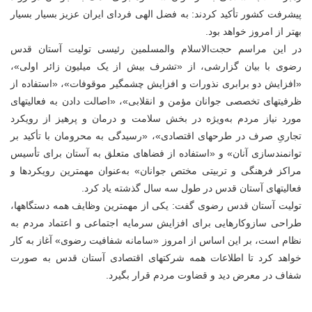
پیشرفت کشور تأکید کردند: به فضل الهی فردای ایران عزیز بسیار بسیار
بهتر از امروز خواهد بود.
در این مراسم حجت‌الاسلام والمسلمین رئیسی تولیت آستان قدس
رضوی با بیان گزارشی، از «تشرف بیش از یک میلیون زائر اولی»،
«افزایش دو برابری نذورات و افزایش چشمگیر موقوفات»، «استفاده از
ظرفیتهای تخصصی جوانان مؤمن و انقلابی»، «اصالت دادن به فعالیتهای
مورد نیاز مردم به‌ویژه در بخش سلامت و درمان و پرهیز از رویکرد
تجاریِ صرف در طرحهای اقتصادی»، «رسیدگی به محرومان با تأکید بر
توانمندسازی آنان» و «استفاده از فضاهای متعلق به آستان برای تأسیس
مراکز فرهنگی و تربیتی مختص جوانان» به‌عنوان مهمترین رویکردها و
فعالیتهای آستان قدس در طول سه سال گذشته یاد کرد.
تولیت آستان قدس رضوی گفت: یکی از مهمترین وظایف همه دستگاهها،
طراحی سازوکارهایی برای افزایش سرمایه اجتماعی و اعتماد مردم به
نظام است، بر این اساس از امروز «سامانه شفافیت رضوی» آغاز به کار
خواهد کرد تا اطلاعات همه شرکتهای اقتصادی آستان قدس به صورت
شفاف در معرض دید و قضاوت مردم قرار بگیرد.