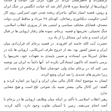
برشمردند و خاطرنشان کردند: در مورد ایران نیز، خیانت و خباثت
اروپایی‌ها از اواسط دوره قاجار آغاز شد که خیانت انگلیس در جنگ ایران
و روس، قضیه امتیاز تنباکو، ماجرای ریخته شدن خون امیرکبیر، روی کار
آمدن حکومت دیکتاتوری رضاخان، کودتای ۲۸ مرداد و ساقط کردن دولت
مصدق، قضایای مختلف سیاسی و امنیتی بعد از پیروزی انقلاب اسلامی،
جنگ تحمیلی، تحریمها و قضیه برجام، نمونه های رفتار اروپایی ها در قبال
ایران است و نباید این مسائل را از یاد برد.
حضرت آیت الله خامنه ای افزودند: در قضیه برجام که قراردادی میان
ایران و شش کشور بود، بعد از خروج طرف امریکایی، اروپایی ها باید در
مقابل امریکا می ایستادند و ضمن پایبندی به تعهدات خود، تحریمها را
برمی داشتند که تاکنون ایستادگی نکرده اند. آنها دائماً به ایران نیز توصیه
می کنند که در برجام بماند ولی خودشان عملاً از برجام خارج شده اند،
زیرا تحریم های جدیدی را ضد ایران وضع کردند.
ایشان به موضوع ایجاد کانال مالی میان ایران و اروپا نیز اشاره کردند و
گفتند: این کانال مالی بیشتر شبیه یک شوخی تلخ است و هیچ معنایی
ندارد.
رهبر انقلاب اسلامی با تأکید بر اینکه میان وظایف اروپایی ها در برجام با
آنچه انجام می‌دهند، زمین تا آسمان تفاوت وجود دارد، تأکید کردند: