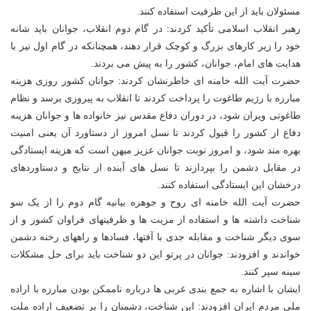
مسئولان باید از این ظرفیت استفاده کنند.
رهبر انقلاب اسلامی تأکید کردند: در گام دوم انقلاب، جوانان باید شانه
خود را زیر کارهای بزرگ و کوچک قرار دهند، همچنانکه در گام اول نیز با
هدایت های امام، جوانان، کشور را به پیش می بردند.
حضرت آیت الله خامنه ای خاطرنشان کردند: جوانان کشور روزی هزینه
مبارزه با رژیم طاغوت را پرداخت کردند تا انقلاب به پیروزی برسد و نظام
طاغوتی ویران شود، در دوران دفاع مقدس نیز خانواده ها و جوانان هزینه
دفاع از کشور را قبول کردند تا نسل امروز از دستاورد آن یعنی امنیت
بهره مند شود، و امروز نوبت جوانان عزیز میهن است که هزینه ایستادگی
در مقابل دشمن را بپردازند تا نسل های آینده از نتایج و دستاوردهای
درخشان این ایستادگی استفاده کنند.
حضرت آیت الله خامنه ای روح و جوهره بیانیه گام دوم را از یک سو
شناخت داشته ها و استفاده از مزیت ها و ظرفیتهای فراوان کشور و از
سوی دیگر شناخت و مقابله جدی با آفتها، فسادها و راههای رخنه دشمن
خواندند و افزودند: جوانان در پرتو این دو شناخت باید برای حل مشکلات
سینه سپر کنند.
ایشان با اشاره به جمع بندی غربی ها درباره ناممکن بودن مبارزه با اراده
ملی مردم ایران افزودند: این شناخت، دشمنان را بر تضعیف اراده ملت