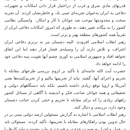
قدرتهای مادیِ شرق و غرب از دراختیار قرار دادن امکانات و تجهیزات
دفاعی به ایران به‌عنوان تجربه‌ای عینی یاد، و خاطرنشان کردند: آن تجربه
سخت و محدودیتها موجب شد جوانان با کار و ابتکار، وابستگی نظامی
کشور را به بیگانه تغییر دهند، به طوری که امروز امکانات دفاعی ایران از
تقریباً همه کشورهای منطقه بهتر و برتر است.
رهبر انقلاب اسلامی افزودند: البته دشمنان نیز به برتری دفاعی ایران
اعتراف، و تلاش دارند آن را وسیله‌ی فشار قرار دهند اما این اتفاق
نخواهد افتاد و جمهوری اسلامی به کوری چشم آنها تقویت بنیه دفاعی خود
را ادامه خواهد داد.
حضرت آیت الله خامنه‌ای با تأکید بر لزوم بررسی طرحهای مقابله با
تحریم و اجرای آنها، گفتند: نباید از تحریمها بنالیم و از تحریم‌کننده‌ها یعنی
آمریکا و اروپا توقع زیادی داشته باشیم، بلکه باید دستگاههای دولتی و
تحقیقاتی و همه جوانان صاحب فکر و اندیشه با آگاهی از مسائل کشور
راههای زیادی را که برای مقابله با تحریم و خنثی کردن خباثت دشمنان
وجود دارد، بررسی و دنبال کنند.
رهبر انقلاب اسلامی با اشاره به گزارش مسئولین ارشد دولتی مبنی بر در
حال تدوین بودن راهکارهای مقابله با تحریمها، تأکید کردند: مسئولان باید
در عمل و اجرا، به صورت جدی‌تر و فوری‌تری وارد بشوند و نباید کارها را