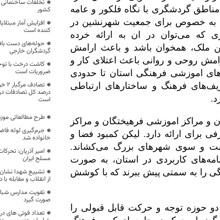
تخلفات ساختمانی گ
 مناطق گردشگری با نگاه فلکور و عامه
کشور
ری به خصوص برای جمعیت شهرنشین در
افزایش آمار مبتلای
کننده است
که می‌توان در ان به ارائه خرده
حوله‌های دست باف
ین ملک، همخوان باشد و باعث ارامش
گردشگران خارجی
مش روحی و روانی باعث اعتلای کار و
کاشت درخت با توجه
ضروریات است
های اموزشی فرهنگی استان تا حدودی
ریف‌های فرهنگ و ساختارهای ارتباطی
درصد کل تصادفات درو
د.
است
طرح مطالعاتی موز
ان و مراکز اموزشی فرهیختگان و مراکز
جرم‌گیری لوله فا
 برای ارائه دارد. لیکن کمبود فضا و
خانواده شد
ت و سوی شهرهای بزرگ می‌کشاند.
امیر آذریان: تحرکا
مسلح ایران
برنامه‌های کاربردی در استان، به صورت
گی را به سمتی پیش ببرند که با کوشش
تشییع شهدا نشان د
از انقلاب و مقابله ب
تقویت مدارس شبانه
صورت گیرد
دو حوزه توجه و حرکت قابل قبولی را