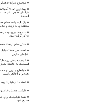
موضوع میراث فرهنگی،
بیشترین تعداد آسبادها
خراسان جنوبی ،ضرورت است
آسبادها
یکی از سیاست‌های اصل
منطقه‌ای به ثروت و خد
علم و فناوری باید در م
به کار گرفته شود
کنترل ملخ نیازمند همک
اختصاص 500
خراسان جنوبی
اربعین فرصتی برای با
انسانیت به جامعه بشری
خراسان جنوبی در خدمت‌
همدلی و اخلاص است
استفاده از ظرفیت پیمان
ظرفیت معدنی خراسان 
همه ظرفیت‌ها برای خدم
بسیج شود