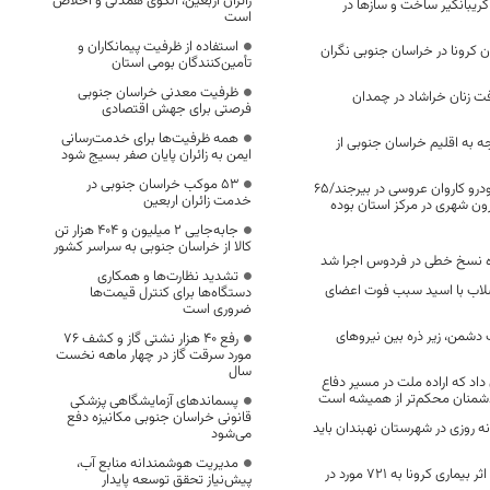
زائران اربعین، الگوی همدلی و اخلاص
ریبانگیر ساخت و ساز‌ها در
است
استفاده از ظرفیت پیمانکاران و
ان کرونا در خراسان جنوبی نگران
تأمین‌کنندگان بومی استان
ظرفیت معدنی خراسان جنوبی
ت زنان خراشاد در چمدان
فرصتی برای جهش اقتصادی
همه ظرفیت‌ها برای خدمت‌رسانی
 به اقلیم خراسان جنوبی از
ایمن به زائران پایان صفر بسیج شود
53 موکب خراسان جنوبی در
تصادف مرگبار ۲ خودرو کاروان عروسی در بیرجند/۶۵
خدمت زائران اربعین
ن شهری در مرکز استان بوده
جابه‌جایی 2 میلیون و 404 هزار تن
کالا از خراسان جنوبی به سراسر کشور
ه نسخ خطی در فردوس اجرا شد
تشدید نظارت‌ها و همکاری
ضلاب با اسید سبب فوت اعضای
دستگاه‌ها برای کنترل قیمت‌ها
ضروری است
ت دشمن، زیر ذره بین نیروهای
رفع 40 هزار نشتی گاز و کشف 76
مورد سرقت گاز در چهار ماهه نخست
سال
اد که اراده ملت در مسیر دفاع
ا دشمنان محکم‌تر از همیشه است
پسماندهای آزمایشگاهی پزشکی
قانونی خراسان جنوبی مکانیزه دفع
 روزی در شهرستان نهبندان باید
می‌شود
مدیریت هوشمندانه منابع آب،
تعداد فوتی های در اثر بیماری کرونا به 721 مورد در
پیش‌نیاز تحقق توسعه پایدار