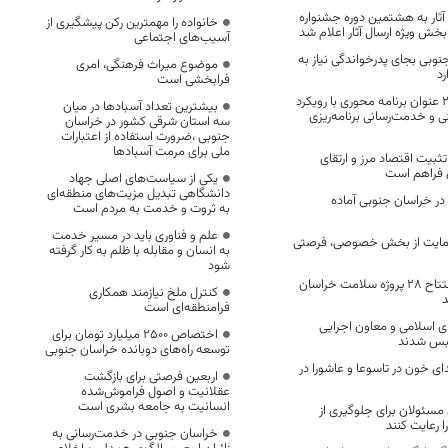
آثار به هشتمین دوره جشنواره
خانواده را مهمترین رکن پیشگیری از
بخش ویژه ارسال آثار اعلام شد
آسیب‌های اجتماعی
نوبی بجای پدرخواندگی نیاز به
موضوع میراث فرهنگی، امری
د
فرابخشی است
دهه فجر امسال ۲۲ عنوان برنامه محوری با رویکرد
بیشترین تعداد آسبادها در میان
نی و خدمت‌رسانی برنامه‌ریزی
سه استان شرقی کشور در خراسان
جنوبی ،ضرورت استفاده از اعتبارات
ملی برای مرمت آسبادها
بیت اقتصاد مرز و ارتقای
ن فراهم است
یکی از سیاست‌های اصلی جهاد
دانشگاهی تبدیل مزیت‌های منطقه‌ای
در خراسان جنوبی آماده
به ثروت و خدمت به مردم است
علم و فناوری باید در مسیر خدمت
حمایت از بخش خصوصی، فرصتی
به انسان و مقابله با ظلم به کار گرفته
شود
وزیر بهداشت بی افتتاح 28 پروژه سلامت خراسان
کنترل ملخ نیازمند همکاری
د
فرامنطقه‌ای است
اسلامی و معاون اجرایی
اختصاص 2500 میلیارد تومان برای
طبس شدند
توسعه راه‌های دوبانده خراسان جنوبی
کز اهدای خون در تاسوعا و عاشورا در
اربعین فرصتی برای بازگشت
عقلانیت و اصول فراموش‌شده
انسانیت به جامعه بشری است
سئولان برای جلوگیری از
ا رعایت کنند
خراسان جنوبی در خدمت‌رسانی به