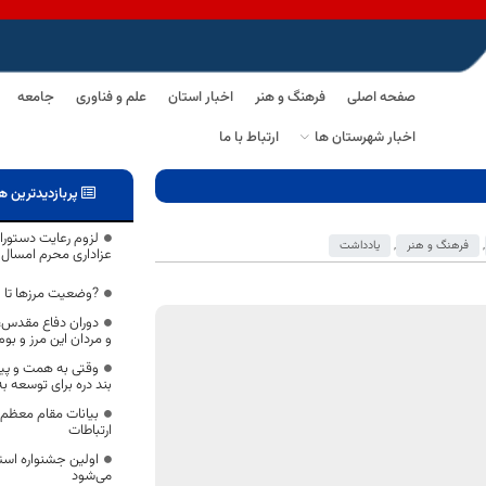
صفحه اصلی
فرهنگ و هنر
اخبار استان
علم و فناوری
جامعه
اخبار شهرستان ها
ارتباط با ما
پربازدیدترین ه
لزوم رعایت دستورا
,
فرهنگ و هنر
,
یادداشت
عزاداری محرم امسال
?وضعیت مرزها تا ۴۸ ساعت آینده روشن می شود
دوران دفاع مقدس، ب
و مردان این مرز و بو
وقتی به همت و پیگ
بند دره برای توسعه ب
بیانات مقام معظم 
ارتباطات
اولین جشنواره استا
می‌شود