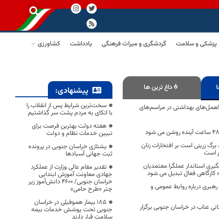
پزشکی و سلامت
گردشگری و میراث فرهنگی
یادداشت
کشاورزی
ا
داغ ترین ها
پیشنهادی:
سخت‌ترین شرایط پس از انقلاب را
لعمل‌های بهداشتی در مراسم‌های
با اتکای به مردم پشت سر گذاشتیم
هفته دولت بهترین فرصت برای
تبیین خدمات نظام و دولت
رگ زرینی است بر افتخارات زنان
یشتازی خراسان جنوبی در پرونده
م است
ثبت جهانی آسبادها
یری استاندار عملگرا معتمدیان
تقدیر مقام عالی وزارت از عملکرد
ه کارگاهی فعال تبدیل می شود
جهادی معاونت آموزش ابتدایی
خراسان جنوبی/ ۴۶۰۰ دانش‌آموز زیر
رهبری درباره روابط عمومی و
چتر «طرح حامی»
۱۸۵ بیمار هموفیلی در خراسان
نی عناب در خراسان جنوبی برگزار
جنوبی تحت پوشش خدمات بیمه
سلامت قرار دارند