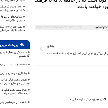
گونه است که در جامعه‌ای که به فرهنگ
خراسان جنوبی رسید؛
ود خواهند یافت.
۱۰۳ رویداد فرهن
خراسان جنوبی شناس
برنامه‌های تاسوعا
جنوبی اعلام شد
هم اکن
 کوتاه خبر:
https://khabarvahonar.ir/news/?p=17157
بیمارستانهای خراسان 
پربحث ترین 
بعدی
سخت‌ترین شرایط پس از 
ز بزرگترين فرش ايران كه براي امارات بافته شده است
گذاشتیم
هفته دولت بهترین فرص
یشتازی خراسان جنوبی د
تقدیر مقام عالی وزارت
ابتدایی خراسان جنوبی/ ۴۶۰۰ دانش‌آموز زیر چتر «طرح حامی»
۱۸۵ بیمار هموفیلی
بیمه سلامت قرار دارند
خانواده را مهمترین رک