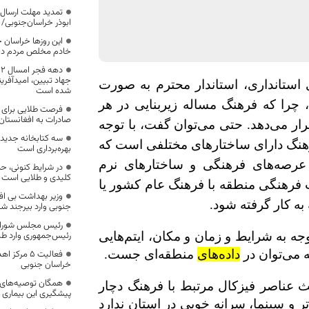
تمدید مهلت ارسال 
ابوذر خراسان‌جنوبی/ 
این روزها خراسان ج
خادم مخلص مردم دار
جهاد تبیین، امیدآفری
استانداری، استاندار محترم به صورت
شده است
چرا که فرهنگ مساله زیربنایی در هر
فرصت طلایی برای تث
صادرات به افغانستا
ار می‌دهد. حتی می‌توان گفت، با توجه
سه کتابخانه جدید 
نگ دارای ساختارهای مختلفی است که
بهره‌برداری است
عرصه‌های فرهنگی و ساختارهای نرم
در شرایط کنونی، 
کلیدی و طلایی است
 فرهنگی منطقه با فرهنگ عام کشور یا
به کار گرفته شود.
جنوبی وارد بیرجند ش
رئیس مجلس شورای 
وجه به شرایط و زمان و مکان، ایتم‌هایی
رئیس‌جمهوری وارد 
ه می‌توان در
داده‌های
منطقه‌ای جست.
فعالیت ۵ مر
خراسان جنوبی
همگان توصیه‌های م
ث عناصر فیزکال مرتبط با فرهنگ دچار
پیشگیری این بیماری ر
و سینما، سرانه خوبی در استان ندارد