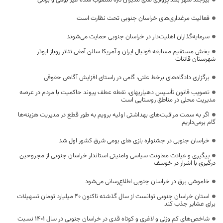
فعالیت مرغداری‌های خراسان جنوبی تحت نظارت است
سرمایه‌گذاران اهلیت‌دار در خراسان جنوبی حمایت می‌شوند
پخش مستقیم مسابقه فوتبال ایران و آمریکا سالن آمفی تئاتر روباز ابوذر
شهرستان قائنات
برگزاری دادگاه‌های برخط علنی، گامی در راستای افزایش آگاهی‌ حقوقی
تصویب قانون تأسیس دهیاریهای، نقطه عطف پیوند حاکمیت با مردم در عرصه
مدیریت محلی در مناطق روستایی است
اگر به سمت مراقبت‌های بهداشتی اولیه برویم به طور قطع در مدیریت هزینه‌ها
گام برمی‌داریم
خراسان جنوبی در جشنواره بازی های بومی شرق کشور اول شد
پیگیری و عیادت معاونت سیاسی وامنیتی استاندار خراسان جنوبی از مجروحین
درگیری با اشرار در خوسف
خاموشی‌ برق در خراسان جنوبی اطلاع‌رسانی می‌شود
استان خراسان جنوبی توانست از سال گذشته تاکنون 40 میلیارد تومان تسهیلات
برای عشایر جذب کند
شاخص‌های کم وزنی و لاغری و کوتاه قدی در خراسان جنوبی در سال ۱۴۰۱ نسبت