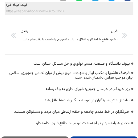
لینک کوتاه خبر:
https://khabarvahonar.ir/news/?p=112716
قبلی
بعدی
برخورد قاطع با احتکار و اخلال در بازار بدون اغماض انجام می‌شود
دشمن می‌خواست با رفتارهای داعش‌گونه، ترس و وحشت را در دل مردم ایجاد کند
پیوند دانشگاه و صنعت، مسیر نوآوری و حل مسائل استان است
فرهنگ عاشورا و مکتب ایثار و شهادت امروز بیش از توان نظامی جمهوری اسلامی
ایران موجب هراس دشمنان شده است
روز خبرنگار در خراسان جنوبی؛ شورای اداری به رنگ رسانه
نباید از نقش خبرنگاران در عرصه جنگ روایت‌ها غافل شد
خبرنگاران در خط مقدم جامعه و حلقه ارتباطی میان مردم و مسئولان هستند
حضور شبانه مردم در اجتماعات مردمی تا اطلاع ثانوی ادامه دارد