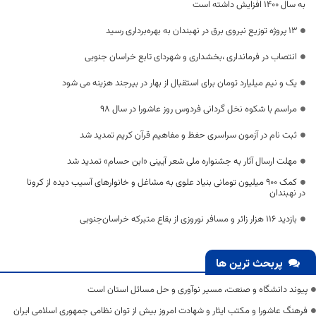
به سال ۱۴۰۰ افزایش داشته است
۱۳ پروژه توزیع نیروی برق در نهبندان به بهره‌برداری رسید
انتصاب در فرمانداری ،بخشداری و شهردای تابع خراسان جنوبی
یک و نیم میلیارد تومان برای استقبال از بهار در بیرجند هزینه می شود
مراسم با شکوه نخل گردانی فردوس روز عاشورا در سال 98
ثبت نام در آزمون سراسری حفظ و مفاهیم قرآن کریم تمدید شد
مهلت ارسال آثار به جشنواره ملی شعر آیینی «ابن حسام» تمدید شد
کمک 900 میلیون تومانی بنیاد علوی به مشاغل و خانوارهای آسیب دیده از کرونا
در نهبندان
بازدید 116 هزار زائر و مسافر نوروزی از بقاع متبرکه خراسان‌جنوبی
پربحث ترین ها
پیوند دانشگاه و صنعت، مسیر نوآوری و حل مسائل استان است
فرهنگ عاشورا و مکتب ایثار و شهادت امروز بیش از توان نظامی جمهوری اسلامی ایران