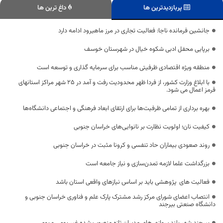
پربازدیدترین ها
داغ ترین ها
جانشین فرمانده ناجا: فعالیت تجاری در مرز ماهیرود ادامه دارد
برپایی محفل ادبی شکوه خیال در شهرستان خوسف
منطقه ویژه اقتصادی ظرفیتی مناسب برای سرمایه گذاری و توسعه است
با ابلاغ وزارت کشور، از فردا ظهر محدودیت رفت و آمد در 25 شهر مراکز استانهای
قرمز اعمال می شود.
بهره برداری از تمامی ظرفیت‌ها برای ارتقای ابعاد فرهنگی و اجتماعی دانشگاه‌ها
کیفیت نان؛ اولویت نظارت بر نانوایی‌های خراسان جنوبی
روند صعودی بیماران حاد تنفسی و کرونا مثبت در خراسان جنوبی
بزرگداشت علما لازمه تمدن‌سازی و نیاز جامعه است
فعالیت های پژوهشی باید بر اساس نیازهای واقعی استان باشد
انتصاب اعضای شورای مرکز رشد مشترک پارک علم و فناوری خراسان جنوبی و
دانشگاه صنعتی بیرجند
بیرجند شهر بلند پروازی های مدیران تازه منصوب شده غیر بومی و بومی