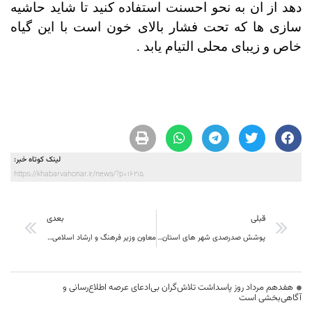
دهد از ان به نحو احسنت استفاده کنید تا شاید حاشیه
سازی ها که تحت فشار بالای خون است با این گیاه
خاص و زیبای محلی التیام یابد .
لینک کوتاه خبر:
https://khabarvahonar.ir/news/?p=16215
قبلی
بعدی
پوشش صدرصدی شهر های استان با آغاز عملیات اجرایی گازرسانی به آخرين شهر فاقد گاز
معاون وزیر فرهنگ و ارشاد اسلامی خبر داد: کمک وزارت ارشاد برای تجهیز سالن علامه فرزان بیرجند
هفدهم مرداد روز پاسداشت تلاش‌گران بی‌ادعای عرصه اطلاع‌رسانی و
آگاهی‌بخشی است