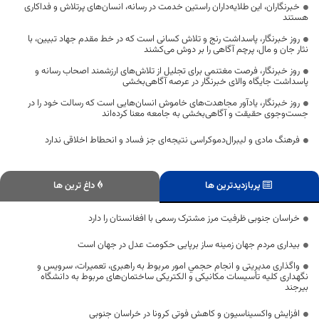
خبرنگاران، این طلایه‌داران راستین خدمت در رسانه، انسان‌های پرتلاش و فداکاری
هستند
روز خبرنگار، پاسداشت رنج و تلاش کسانی است که در خط مقدم جهاد تبیین، با
نثار جان و مال، پرچم آگاهی را بر دوش می‌کشند
روز خبرنگار، فرصت مغتنمی برای تجلیل از تلاش‌های ارزشمند اصحاب رسانه و
پاسداشت جایگاه والای خبرنگار در عرصه آگاهی‌بخشی
روز خبرنگار، یادآور مجاهدت‌های خاموش انسان‌هایی است که رسالت خود را در
جست‌وجوی حقیقت و آگاهی‌بخشی به جامعه معنا کرده‌اند
فرهنگ مادی و لیبرال‌دموکراسی نتیجه‌ای جز فساد و انحطاط اخلاقی ندارد
پربازدیدترین ها
داغ ترین ها
خراسان جنوبی ظرفیت مرز مشترک رسمی با افغانستان را دارد
بیداری مردم جهان زمینه ساز برپایی حکومت عدل در جهان است
واگذاری مدیریتی و انجام حجمي امور مربوط به راهبری، تعمیرات، سرویس و
نگهداری کلیه تأسیسات مکانیکی و الکتریکی ساختمان‌های مربوط به دانشگاه
بیرجند
افزایش واکسیناسیون و کاهش فوتی کرونا در خراسان جنوبی