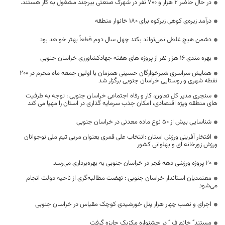
در حال حاضر ۲ هزار و ۷۰۰ نفر در شهرک صنعتی بیرجند مشغول به کار هستند.
درآمد زیره‌ی کوهی زیرکوه برای 180 خانوار منطقه
دشمن هیچ غلطی نمی‌تواند بکند چهل سال دوم قطعاً بهتر خواهد بود
بهره مندی ۱۶ هزار نفر از پروژه های هفته جهادکشاورزی خراسان جنوبی
همایش سراسری شیرخوارگان حسینی همزمان با اولین جمعه ماه محرم در ۲۰۰
نقطه شهری و روستایی خراسان جنوبی برگزار شد
سنجری مدیر کل تعاون، کار و رفاه اجتماعی خراسان جنوبی : توجه به ظرفیت
های منطقه ویژه اقتصادی، امکان جذب سرمایه گذاری در استان را مهیا می کند
شناسایی بیش از 50 نوع ماده معدنی در خراسان جنوبی
افتخار آفرینی ورزش استان :انتخاب علی قمری بعنوان مربی تیم ملی نوجوانان
ورزش زورخانه ای و پهلوانی کشور
۲۰ پروژه ورزشی دهه فجر در خراسان جنوبی به بهره‌برداری می‌رسد
معتمدیان استاندار خراسان جنوبی : نهضت مطالبه‌گری از ناحیه دولت انجام
می‌شود
اجرای و نصب چهار هزار پنل خورشیدی کوچک مقیاس در خراسان جنوبی
مستند” خانم ف ” در جشنواره مکزیک جایزه گرفت