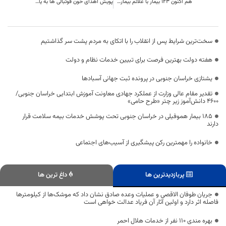
هم اکنون 123 بیمار با علائم بیماری حاد تنفسی در بیمارستان های خراسان جنوبی بستری هستند
پویش اهدای خون فوتبالی ها به یاد علی انصاریان و مهرداد میناوند برپا می شود
سخت‌ترین شرایط پس از انقلاب را با اتکای به مردم پشت سر گذاشتیم
هفته دولت بهترین فرصت برای تبیین خدمات نظام و دولت
یشتازی خراسان جنوبی در پرونده ثبت جهانی آسبادها
تقدیر مقام عالی وزارت از عملکرد جهادی معاونت آموزش ابتدایی خراسان جنوبی/
۴۶۰۰ دانش‌آموز زیر چتر «طرح حامی»
۱۸۵ بیمار هموفیلی در خراسان جنوبی تحت پوشش خدمات بیمه سلامت قرار
دارند
خانواده را مهمترین رکن پیشگیری از آسیب‌های اجتماعی
پربازدیدترین ها
داغ ترین ها
جریان طوفان الاقصی و عملیات وعده صادق نشان داد که موشک‌ها از کیلومترها
فاصله اثر دارد و اولین آثار آن فریاد عدالت خواهی است
بهره مندی ۱۱۰ نفر از خدمات هلال احمر