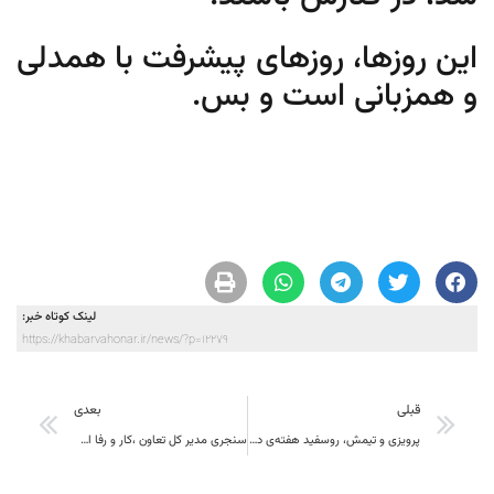
این روزها، روزهای پیشرفت با همدلی
و همزبانی است و بس.
لینک کوتاه خبر:
https://khabarvahonar.ir/news/?p=12279
قبلی
بعدی
پرویزی و تیمش، روسفید هفته‌ی دولت
سنجری مدیر کل تعاون ،کار و رفا اجتماعی : 55 میلیارد تومان تسهیلات قرض‌الحسنه به 4 هزار نفر از طریق صندوق کارآفرینی و 81 میلیارد تومان نیز به 3 هزار نفر از متقاضیان مشاغل خانگی پرداخت شده است