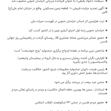
سرهنگ «جواد رفیعی» به عنوان فرمانده مرزبانی خراسان جنوبی منصوب شد
آگهی تجدید مزایده فروش 10 قطعه زمین مسکونی واقع در خیابان امام علی(ع)
قاین
ثبت هزارمین اثر استان خراسان جنوبی در فهرست میراث ملی
خراسان جنوبی رتبه اول اجرای آبیاری نوین را در کشور کسب کرد
حضور عشایر مرزنشین محله عشایری آقا_ روستای گزخت در راهپیمایی روز جهانی
قدس
شاخص ترین برنامه در هفته ازدواج برگزاری جشنواره “زوج خوشبخت” است
افزایش نگران کننده بیماران بستری و بدحال کرونا در بیمارستان ولیعصر/
واکسیناسیون را جدی بگیرید
رئیس هیئت داوران جشنواره مطبوعات شرق کشور: خلاقیت و رعایت
استانداردها، معیار اصلی داوری آثار بود
جشن عید بیعت در بیرجند برگزار می شود
استاندار : سمن ها بهترین حلقه اتصال حاکمیت و مردم در راستای تعالی مردم
هستند.
حضور مردم طبس در جشن 43 شکوهمند انقلاب اسلامی