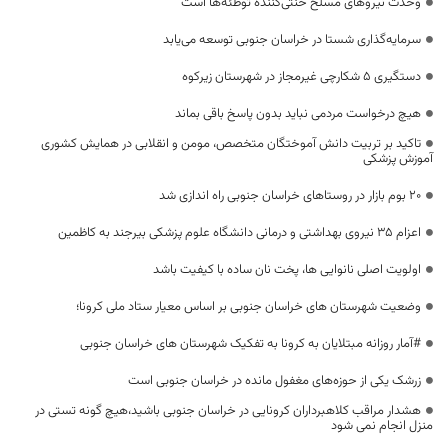
وحدت نیروهای مسلح خنثی‌کننده توطئه‌ها است
سرمایه‌گذاری‌ شستا در خراسان جنوبی توسعه می‌یابد
دستگیری 5 شکارچی غیرمجاز در شهرستان زیرکوه
هیچ درخواست مردمی نباید بدون پاسخ باقی بماند
تاکید بر تربیت دانش آموختگان متخصص، مومن و انقلابی در همایش کشوری
آموزش پزشکی
۲۰ بوم بازار در روستاهای خراسان جنوبی راه اندازی شد
اعزام 35 نیروی بهداشتی و درمانی دانشگاه علوم پزشکی بیرجند به کاظمین
اولویت اصلی نانوایی ها، پخت نان ساده با کیفیت باشد
وضعیت شهرستان های خراسان جنوبی بر اساس معیار ستاد ملی کرونا؛
#آمار روزانه مبتلایان به کرونا به تفکیک شهرستان های خراسان جنوبی
زرشک یکی از حوزه‌های مغفول مانده در خراسان جنوبی است
هشدار مراقب کلاهبرداران کرونایی در خراسان جنوبی باشید،هیچ گونه تستی در
منزل انجام نمی شود