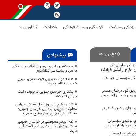
پزشکی و سلامت
گردشگری و میراث فرهنگی
یادداشت
کشاورزی
داغ ترین ها
پیشنهادی
 تبار خاوران» در
سخت‌ترین شرایط پس از انقلاب را با اتکای
 خارج از کشور با زادگاه
به مردم پشت سر گذاشتیم
نگی شهرستان خوسف
هفته دولت بهترین فرصت برای تبیین
خدمات نظام و دولت
زریق کود درختان مسیر
یشتازی خراسان جنوبی در پرونده ثبت
ردوس در حال انجام می
جهانی آسبادها
تقدیر مقام عالی وزارت از عملکرد جهادی
آماری تاسف برانگیز ،جان باختن ۹۱ نفر در
معاونت آموزش ابتدایی خراسان جنوبی/
۴۶۰۰ دانش‌آموز زیر چتر «طرح حامی»
ی تولیدی مهمترین
۱۸۵ بیمار هموفیلی در خراسان جنوبی
یل در خراسان جنوبی
تحت پوشش خدمات بیمه سلامت قرار
دارند
مور خیریه توسعه