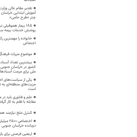
آسبادها
تقدیر مقام عالی وزار
چتر «طرح حامی»
۱۸۵ بیمار هموفیلی
پوشش خدمات بیمه سلام
خانواده را مهمترین ر
اجتماعی
موضوع میراث فرهنگی
بیشترین تعداد آسباد
کشور در خراسان جنوبی ،
ملی برای مرمت آسبادها
یکی از سیاست‌های اص
مزیت‌های منطقه‌ای به 
است
علم و فناوری باید در
مقابله با ظلم به کار گرف
کنترل ملخ نیازمند هم
اختصاص 0
دوبانده خراسان جنوبی
اربعین فرصتی برای ب