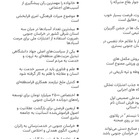
ار بقاع متبرکه را
خانواده را مهمترین رکن پیشگیری از
آسیب‌های اجتماعی
برت، فرصت بسیار خوب
موضوع میراث فرهنگی، امری فرابخشی
ن حقایق است
است
مک ها در جشن گلریزان
بیشترین تعداد آسبادها در میان سه
 تیمی است
استان شرقی کشور در خراسان جنوبی
،ضرورت استفاده از اعتبارات ملی برای مرمت
ون 191 بیمار با علائم حاد تنفسی در
آسبادها
سان جنوبی بستری
یکی از سیاست‌های اصلی جهاد دانشگاهی
تبدیل مزیت‌های منطقه‌ای به ثروت و
فروش مکمل های
خدمت به مردم است
ای ورزشی ممنوع است
علم و فناوری باید در مسیر خدمت به
ی ۸۰۰ محوطه و تپه تاریخی در
انسان و مقابله با ظلم به کار گرفته شود
کنترل ملخ نیازمند همکاری فرامنطقه‌ای
امه جذب اعتبارات تملکی
است
ه های اجرایی
اختصاص 2500 میلیارد تومان برای توسعه
مدعلی صمیمی اول
راه‌های دوبانده خراسان جنوبی
پود فرش استان نام
 استانی
اربعین فرصتی برای بازگشت عقلانیت و
اصول فراموش‌شده انسانیت به جامعه
 نیستم ” در پلاتوی
بشری است
جند بر روی صحنه
خراسان جنوبی در خدمت‌رسانی به زائران
نایع دستی می‌تواند
اربعین، الگوی همدلی و اخلاص است
در خراسان جنوبی باشد