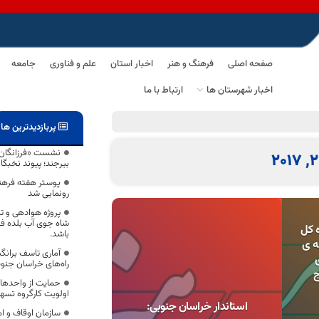
صفحه اصلی
فرهنگ و هنر
اخبار استان
علم و فناوری
جامعه
اخبار شهرستان ها
ارتباط با ما
پربازدیدترین ها
نشست «فرزانگان از
بیرجند؛ پیوند نخبگان
پوستر هفته فره
رونمایی شد
پروژه هوادهی و ت
شاه جوی آب بلده ف
 کل
باشد.
ه ی
راه‌‎های خراسان جنوبی
ج
حمایت از واحدها
اولویت کارگروه تسه
استاندار خراسان جنوبی:
سازمان اوقاف و ا