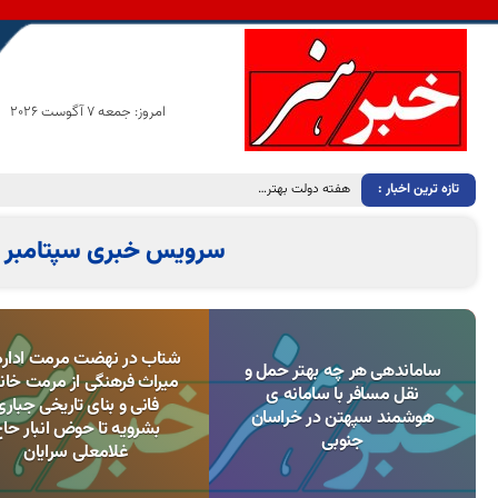
امروز: جمعه 7 آگوست 2026
تازه ترین اخبار :
هفته دولت بهترین فرصت برای تبیین خدمات نظام و دولت
سرویس خبری سپتامبر 2, 2017
شتاب در نهضت مرمت اداره
ساماندهی هر چه بهتر حمل و
میراث فرهنگی از مرمت خان
نقل مسافر با سامانه ی
فانی و بنای تاریخی جباری
هوشمند سپهتن در خراسان
بشرویه تا حوض انبار حا
جنوبی
غلامعلی سرایان