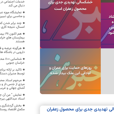
خشکسالی تهدیدی جدی برای
خدمات اجتماعی در جو
دنبال می کند
محصول زعفران است
نمایشگاه موزه ع
شاد
و مناسبی برای تبیی
ه
چند برابر شدن ک
دس
امسال، نتیجه کاری
شود
هم اکن
بیمارستان های خرا
هستند
هرگونه عرضه و 
دارویی در باشگاه ه
شناسای
خراسان جنوبی
روزهای حمایت برای عمران و
تاکید بر ارائه برن
آبادانی این ملک بیدار شده
توسط مدیران دستگا
مرحوم استاد مح
مردی از جنس تار و 
آشنای جهانی و غریب
نمایش ” من آن جا
استاد عبداللهی بیر
بخش گردشگری و ص
لی تهدیدی جدی برای محصول زعفران
مکمل اقتصاد روستا 