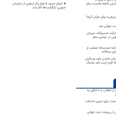
 شش ماهه نخست سال
اعزام حدود 5 هزار زائر اربعین از خراسان
جنوبی؛ بازگشت‌ها آغاز شد
رچی» برای دوران کرونا
بت جهانی شد
آمد خسروآباد، میزبان
وبی در دومین سفر
نامه چندساله حمایت از
ای سه‌گانه
 امان ماندن خود ودیگران
که لازم است باید ماسک
انقلاب را با اتکای به
رصت برای تبیین خدمات
 در پرونده ثبت جهانی