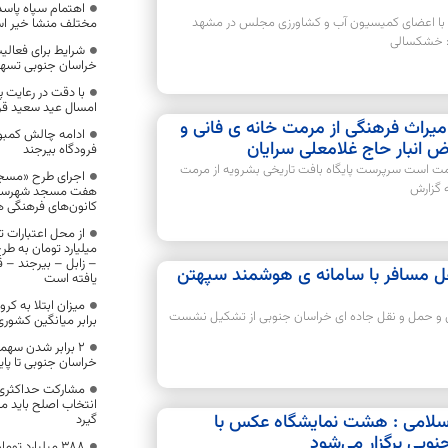
اهتمام سپاه پاسد
 با اعضای کمیسیون آب و کشاورزی مجلس در مشهد
مختلف منشا خیر ا
: خشکسالی
شرایط برای فعالیت 
خراسان جنوبی تسه
با دقت در رعایت 
امسال عید سعید قربا
یراث فرهنگی از مرمت خانه ی فانی و
ادامه چالش کمبود 
ض انبار حاج غلامعلی سرایان
فرودگاه بیرجند
مت است سرپرست پایگاه بافت تاریخی بشرویه از مرمت
اجرای طرح «مسجد
ه گزارش
هفت مسجد شهرستان 
کانون‌های فرهنگی 
میلیارد تومان به طر
– زابل – بیرجند –
ل مسافر با سامانه ی هوشمند سپهتن
یافته است
ری و حمل و نقل جاده ای خراسان جنوبی از تشکیل نشست
برابر میانگین کشور
۲ برابر شدن سهمی
خراسان جنوبی تا پا
مشارکت حداکثری د
انتخاب اصلح باید مد
اسلامی : هشت نمایشگاه عکس با
گیرد
وبی برگزار می‌شود
۳۸۸ میلیارد تو