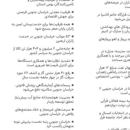
استفاده از ظرفیت پیمانکاران و
اران در عرصه‌های
تأمین‌کنندگان بومی استان
ست
ظرفیت معدنی خراسان جنوبی فرصتی
قرارگاه خاتم ‌الانبیا در
برای جهش اقتصادی
یل می‌شود
همه ظرفیت‌ها برای خدمت‌رسانی ایمن به
پروتکل های بهداشتی
زائران پایان صفر بسیج شود
ن را مبارک تر کنیم
53 موکب خراسان جنوبی در خدمت
پرواز و لغو پروازهای
زائران اربعین
جابه‌جایی 2 میلیون و 404 هزار تن کالا از
، مدرسه، منزل» در
خراسان جنوبی به سراسر کشور
بیرجند و با همکاری
هنری مساجد
تشدید نظارت‌ها و همکاری دستگاه‌ها
برای کنترل قیمت‌ها ضروری است
از محل اعتبارات تهاتر نفت مبلغ ۱۲ هزار
ح احداث راه‌آهن زاهدان
رفع 40 هزار نشتی گاز و کشف 76 مورد
 قاین – یونسی اختصاص
سرقت گاز در چهار ماهه نخست سال
پسماندهای آزمایشگاهی پزشکی قانونی
میزان ابتلا به کرونا در خراسان جنوبی ۲
خراسان جنوبی مکانیزه دفع می‌شود
ی است
مدیریت هوشمندانه منابع آب، پیش‌نیاز
ه بیمه فعالان قرآنی
تحقق توسعه پایدار
یان دولت دوازدهم
سرعت‌های غیرمجاز و خلاء مجتمع‌های
ر انتخابات امسال و
رفاهی در خراسان جنوبی
نظر آحاد جامعه قرار
خراسان جنوبی رتبه نخست پذیرش توبه
متهمان راکسب کرد
مان کالای قاچاق در