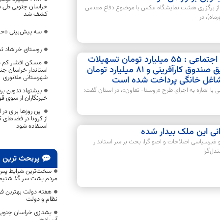
خراسان جنوبی طی
 از برگزاری هشت نمایشگاه عکس با موضوع دفاع مقدس
کشف شد
سه پیش‌بینی «حری
روستای خراشاد ث
سنجری مدیر کل تعاون ،کار و رفا اجتماعی : 55 میلیارد تومان تسهیلات
مسکن اقشار کم در
قرض‌الحسنه به 4 هزار نفر از طریق صندوق کارآفرینی و 81 میلیارد تومان
استاندار خراسان جن
شهرستانی ملانوری
ی با اشاره به اجرای طرح «روستا- تعاون»، در استان گفت:
پیشنهاد تدوین بر
خبرنگاران از سوی قو
این روزها برای در
از کرونا در فضاهای 
استفاده شود
انی این ملک بیدار شده
یرسیاسی اصلاحات و اصواگرا، بحث بر سر استاندار
دل‌گرا
پربحث ترین
سخت‌ترین شرایط پس از 
مردم پشت سر گذاشتیم
هفته دولت بهترین ف
نظام و دولت
یشتازی خراسان جنوبی