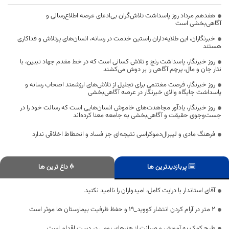
هفدهم مرداد روز پاسداشت تلاش‌گران بی‌ادعای عرصه اطلاع‌رسانی و
آگاهی‌بخشی است
خبرنگاران، این طلایه‌داران راستین خدمت در رسانه، انسان‌های پرتلاش و فداکاری
هستند
روز خبرنگار، پاسداشت رنج و تلاش کسانی است که در خط مقدم جهاد تبیین، با
نثار جان و مال، پرچم آگاهی را بر دوش می‌کشند
روز خبرنگار، فرصت مغتنمی برای تجلیل از تلاش‌های ارزشمند اصحاب رسانه و
پاسداشت جایگاه والای خبرنگار در عرصه آگاهی‌بخشی
روز خبرنگار، یادآور مجاهدت‌های خاموش انسان‌هایی است که رسالت خود را در
جست‌وجوی حقیقت و آگاهی‌بخشی به جامعه معنا کرده‌اند
فرهنگ مادی و لیبرال‌دموکراسی نتیجه‌ای جز فساد و انحطاط اخلاقی ندارد
پربازدیدترین ها
داغ ترین ها
آقای استاندار با درایت کامل، امیدواران را ناامید نکنید.
۲ متر در آرام کردن انتشار کووید_۱۹ و حفظ ظرفیت بیمارستان ها موثر است
طرح کمک به آموزش و صیانت از هنرهای بومی در دست اقدام است