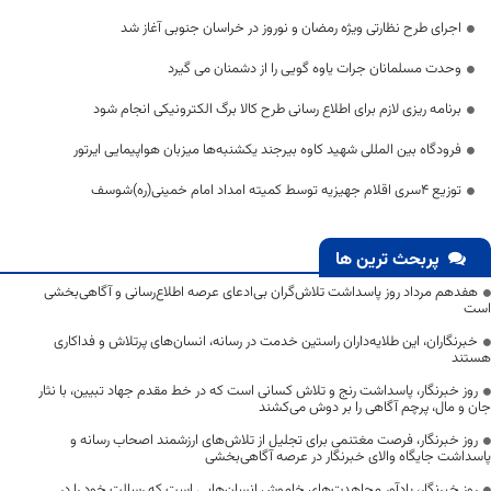
اجرای طرح نظارتی ویژه رمضان و نوروز در خراسان جنوبی آغاز شد
وحدت مسلمانان جرات یاوه گویی را از دشمنان می گیرد
برنامه ریزی لازم برای اطلاع رسانی طرح کالا برگ الکترونیکی انجام شود
فرودگاه بین المللی شهید کاوه بیرجند یکشنبه‌ها میزبان هواپیمایی ایرتور
توزیع ۴سری اقلام جهیزیه توسط کمیته امداد امام خمینی(ره)شوسف
پربحث ترین ها
هفدهم مرداد روز پاسداشت تلاش‌گران بی‌ادعای عرصه اطلاع‌رسانی و آگاهی‌بخشی
است
خبرنگاران، این طلایه‌داران راستین خدمت در رسانه، انسان‌های پرتلاش و فداکاری
هستند
روز خبرنگار، پاسداشت رنج و تلاش کسانی است که در خط مقدم جهاد تبیین، با نثار
جان و مال، پرچم آگاهی را بر دوش می‌کشند
روز خبرنگار، فرصت مغتنمی برای تجلیل از تلاش‌های ارزشمند اصحاب رسانه و
پاسداشت جایگاه والای خبرنگار در عرصه آگاهی‌بخشی
روز خبرنگار، یادآور مجاهدت‌های خاموش انسان‌هایی است که رسالت خود را در