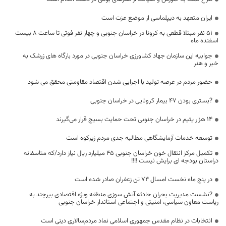
ایران متعهد به دیپلماسی از موضع عزت است
51 نفر مبتلا قطعی به کرونا در خراسان جنوبی و چهار نفر فوتی تا ساعت 8 بیست
اسفنده ماه
جوابیه این سازمان جهاد کشاورزی خراسان جنوبی در مورد بارگاه های زرشک به
خبر و هنر
حضور مردم در عرصه تولید با اجرایی شدن اقتصاد مقاومتی محقق می شود
?بستری بودن 47 بیمار کرونایی در خراسان جنوبی
۱۴ هزار یتیم در خراسان جنوبی تحت حمایت بسیج قرار می‌گیرند
توسعه خدمات آزمایشگاهی مطالبه جدی مردم زیرکوه است
تکمیل مرکز انتقال خون خراسان جنوبی ۴۵ میلیارد ریال نیاز دارد/که متاسفانه
دراستان بودجه ای برایش نیست !!!!
در پنج ماه نخست امسال ۷۴ تن زعفران صادر شده است
?نشست مدیریت بحران حادثه آتش سوزی منطقه ویژه اقتصادی بیرجند به
ریاست معاون سیاسی، امنیتی و اجتماعی استاندار خراسان جنوبی
انتخابات در نظام مقدس جمهوری اسلامی نماد مردم‌سالاری دینی است