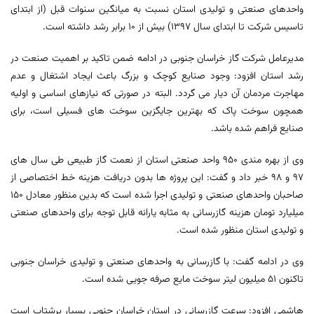
واحدهای صنعتی و تولیدی استان نسبت به میانگین سنوات قبل (از ابتدای
تاسیس شرکت تا ابتدای سال 1397) بیش از 10 برابر رشد داشته است.
مدیرعامل شرکت گاز خراسان جنوبی در ادامه ضمن تاکید بر اهمیت صنعت در
رشد استان افزود: وجود صنایع کوچک و بزرگ باعث ایجاد اشتغال و عدم
مهاجرت مردمان آن دیار می گردد. البته در صورتی که نیازهای اساسی و اولیه
همچون سوخت پاک که بهترین جایگزین سوخت های فسیلی است، برای
صنایع فراهم شده باشد.
وی از بهره مندی 950 واحد صنعتی استان از نعمت گاز طبیعی طی سال های
97 و 98 خبر داد و گفت: این پروژه ها بدون دریافت هزینه خط اختصاصی از
صاحبان واحدهای صنعتی و تولیدی اجرا شده است که بدین منظور معادل 150
میلیارد تومان هزینه گازرسانی به مثابه یارانه قابل توجه برای واحدهای صنعتی
و تولیدی استان منظور شده است.
وی در ادامه گفت: با گازرسانی به واحدهای صنعتی و تولیدی خراسان جنوبی
تاکنون 51 میلیون لیتر سوخت مایع صرفه جویی شده است.
هاشمی افزود: سرعت گازرسانی در استان خراسان جنوبی بسیار پرشتاب است