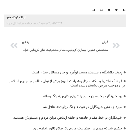
لینک کوتاه خبر:
https://khabarvahonar.ir/news/?p=47354
قبلی
بعدی
متخصص عفونی: بیماران کرونایی با تاخیر به مراکز درمانی مراجعه می‌کنند
تمام محدودیت های کرونایی خراسان جنوبی
پیوند دانشگاه و صنعت، مسیر نوآوری و حل مسائل استان است
فرهنگ عاشورا و مکتب ایثار و شهادت امروز بیش از توان نظامی جمهوری اسلامی
ایران موجب هراس دشمنان شده است
روز خبرنگار در خراسان جنوبی؛ شورای اداری به رنگ رسانه
نباید از نقش خبرنگاران در عرصه جنگ روایت‌ها غافل شد
خبرنگاران در خط مقدم جامعه و حلقه ارتباطی میان مردم و مسئولان هستند
حضور شبانه مردم در اجتماعات مردمی تا اطلاع ثانوی ادامه دارد