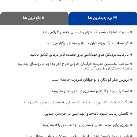
پربازدیدترین ها
داغ ترین ها
با ثبت اصفهک شمار آثار جهانی خراسان جنوبی ۲ رقمی شد
گردهمایی بزرگ ورزشکاران جانباز و معلول برگزار می شود
با رعایت پروتکل های بهداشتی یاری دهنده کادر درمانی کشور باشیم
ساخت نخستین مدرسه خراسان جنوبی طرح آجر به آجر در روستای پده بید
منطقه دستگردان طبس آغاز شد
پرورش فکر کودکان و نوجوانان ضرورت جامعه است
استقرار سیاه چادر‌های عشایری در شهرستان بشرویه
نگاه به بخش کشاورزی باید از حالت سنتی به صنعتی و مدرن تغییر یابد
کاهش رعایت شیوه‌ نامه‌های بهداشتی در خراسان جنوبی
وزیری برای مردم ، عمل چشم وزیر بهداشت در رقه بشرویه
فرمانده پیشکسوت ارتش: ادعای ابرقدرتی استکبار جهانی پوشالی است