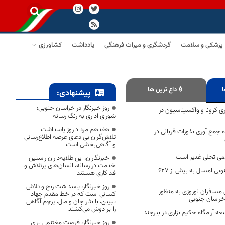
پزشکی و سلامت
گردشگری و میراث فرهنگی
یادداشت
کشاورزی
ا
داغ ترین ها
پیشنهادی:
روز خبرنگار در خراسان جنوبی؛
 کرونا و واکسیناسیون در
شورای اداری به رنگ رسانه
هفدهم مرداد روز پاسداشت
ازی 306 پایگاه جمع آوری نذورات قربانی در
تلاش‌گران بی‌ادعای عرصه اطلاع‌رسانی
و آگاهی‌بخشی است
می تجلی غدیر است
خبرنگاران، این طلایه‌داران راستین
خدمت در رسانه، انسان‌های پرتلاش و
صادرات خراسان جنوبی امسال به بیش از ۶۲۷
فداکاری هستند
روز خبرنگار، پاسداشت رنج و تلاش
 مسافران نوروزی به منظور
کسانی است که در خط مقدم جهاد
 خراسان جنوبی
تبیین، با نثار جان و مال، پرچم آگاهی
را بر دوش می‌کشند
عه آرامگاه حکیم‌ نزاری در بیرجند
روز خبرنگار، فرصت مغتنمی برای