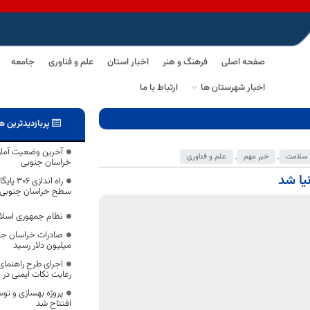
صفحه اصلی
فرهنگ و هنر
اخبار استان
علم و فناوری
جامعه
اخبار شهرستان ها
ارتباط با ما
پربازدیدترین ه
آخرین وضعیت آماری
 سلامت
,
خبر مهم
,
علم و فناوری
خراسان جنوبی
یا شد
راه اند
سطح خراسان جنوبی
نظام جمهوری اسلا
میلیون دلار رسید
اجرای طرح راهنمای
رعایت نکات ایمنی در
پروژه بهسازی و توس
افتتاح شد