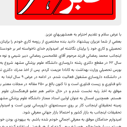
با عرض سلام و تقديم احترام به همشهريهاي عزيز.
بعضي از شما عزيزان پيشنهاد داديد بنده مختصري از رزومه كاري خودم را برايتان
تحصيلي و كاري خود را برايتان نگاشته ام. امیدوارم خدای ناخواسته امر بر خودست
اينجانب محمد رمضاني فرزند مرحوم آقاي غلامحسن رمضاني دبير شيمي و نوه مر
در دانشكده داروسازي مشغول
موفق به اخذ رتبه نخست شدم و در حال حاضر هم عضو فرهنگستان علوم پز
هستم. همچنين امسال به عنوان اولين استاد ممتاز دانشگاه علوم پزشكي مشهد ا
زمينه تحقيقاي اينجانب كار بر روي سيستمهاي دارورساني نوين است و اميدوا
تحقيقات اینجانب به بازار كشور و احتمالا بازار جهاني معرفي شود.
اميدوارم حدامكان موفق به معرفي اجمالي خودم شده باشم. به بيهودي بودن خود
هستم بسيار خوشحالم. هميشه سعي كرده ام از هر فرصتي استفاده کرده و به بيهود