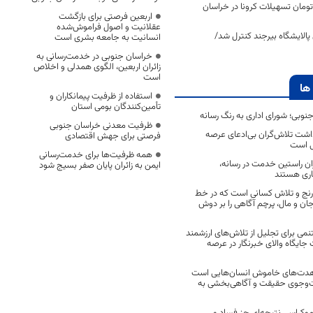
میلیارد تومان تسهیلات کرونا در خراسان
اربعین فرصتی برای بازگشت
عقلانیت و اصول فراموش‌شده
پالایشگاه بیرجند کنترل شد/
انسانیت به جامعه بشری است
خراسان جنوبی در خدمت‌رسانی به
زائران اربعین، الگوی همدلی و اخلاص
است
ها
استفاده از ظرفیت پیمانکاران و
تأمین‌کنندگان بومی استان
جنوبی؛ شورای اداری به رنگ رسانه
ظرفیت معدنی خراسان جنوبی
اشت تلاش‌گران بی‌ادعای عرصه
فرصتی برای جهش اقتصادی
ی است
همه ظرفیت‌ها برای خدمت‌رسانی
اران راستین خدمت در رسانه،
ایمن به زائران پایان صفر بسیج شود
اری هستند
 رنج و تلاش کسانی است که در خط
 جان و مال، پرچم آگاهی را بر دوش
نمی برای تجلیل از تلاش‌های ارزشمند
ایگاه والای خبرنگار در عرصه
مجاهدت‌های خاموش انسان‌هایی است
ت‌وجوی حقیقت و آگاهی‌بخشی به