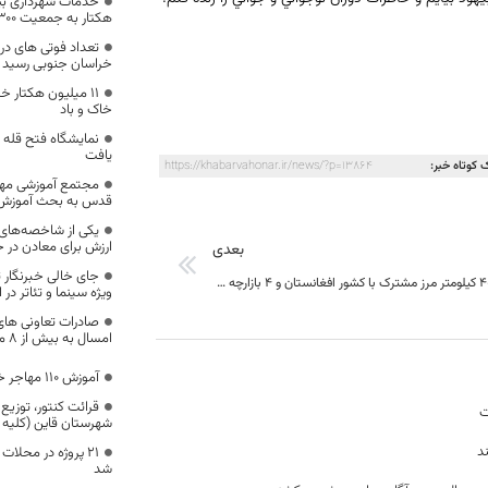
هکتار به جمعیت ۳۰۰ هزار نفری صورت می گیرد
خراسان جنوبی رسید ؛
۱۱ میلیون هکتار
خاک و باد
نمایشگاه فتح قله
یافت
 کوتاه خبر:
https://khabarvahonar.ir/news/?p=13864
مجتمع آموزشی مهر
قدس به بحث آموزش
یکی از شاخصه‌های 
ارزش برای معادن در 
بعدی
جای خالی خبرنگار
وجودحدود ۴۰۰ کیلومتر مرز مشترک با کشور افغانستان و ۴ بازارچه مشترک ، از ویژگی های منحصر به فرد استان خراسان جنوبی
ویژه سینما و تئاتر در 
صادرات تعاونی ها
امسال به بیش از 8 میلیون دلار رسید
آموزش 110 مهاجر خارجی در خراسان جنوبی
قرائت کنتور، توزی
ت
شهرستان قاین (کلیه 
د
۲۱ پروژه در محلات
شد