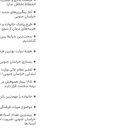
فرهنگ مادی و لیبرال‌د
انحطاط اخلاقی ندارد
آغاز پیگیری‌های جدید ب
خراسان جنوبی
طرح پزشک خانواده و 
هزینه‌های درمان از سوی
سخت‌ترین شرایط پس از 
گذاشتیم
هفته دولت بهترین فرص
یشتازی خراسان جنوبی د
تقدیر مقام عالی وزارت
ابتدایی خراسان جنوبی/ ۴۶۰۰ دانش‌آموز زیر چتر «طرح حامی»
۱۸۵ بیمار هموفیلی
بیمه سلامت قرار دارند
خانواده را مهمترین رک
موضوع میراث فرهنگی،
بیشترین تعداد آسبادها
خراسان جنوبی ،ضرورت است
آسبادها