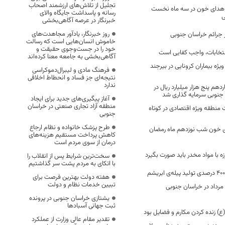
تجلیل از تلاش‌های ارزشمند اصحاب
درصدی اهدای خون در سه ماه نخست
رسانه و پاسداشت جایگاه والای
ی
خبرنگار در عرصه آگاهی‌بخشی
روز خبرنگار، یادآور مجاهدت‌های
 جرائم خراسان جنوبی
خاموش انسان‌هایی است که رسالت
خود را در جست‌وجوی حقیقت و
تخابات، واجب کفایی است
آگاهی‌بخشی به جامعه معنا کرده‌اند
ه بیماران کرونایی در بیرجند
فرهنگ مادی و لیبرال‌دموکراسی
نتیجه‌ای جز فساد و انحطاط اخلاقی
ندارد
دهم پنج هزار میلیارد ریال در
نوبی سرمایه گذاری شد
آغاز پیگیری‌های جدید برای ایجاد
منطقه آزاد تجاری صنعتی در خراسان
نطقه ویژه اقتصادی در کوتاه
جنوبی
طرح پزشک خانواده و نظام ارجاع
اهدای خون شب نوزدهم ماه رمضان
کاهش پرداخت مستقیم هزینه‌های
درمان از سوی مردم است
ه با مواد مخدر باید صورت بگیرد
سخت‌ترین شرایط پس از انقلاب را
با اتکای به مردم پشت سر گذاشتیم
هفته دولت بهترین فرصت برای
تبیین خدمات نظام و دولت
مرداد در خراسان جنوبی
یشتازی خراسان جنوبی در پرونده
ثبت جهانی آسبادها
 زنده کردن مکارم و فضایل بود
تقدیر مقام عالی وزارت از عملکرد