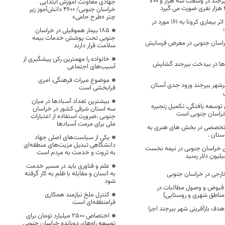
خدمات شهرداری بیرجند در وسعت سه هزار و ۷۰۰
جهادی معاونت آموزش ابتدایی
خراسان جنوبی/ ۴۶۰۰ دانش‌آموز زیر
چتر «طرح حامی»
تعداد فوتی های در اثر بیماری کرونا به 161 مورد در
۱۸۵ بیمار هموفیلی در خراسان
جنوبی تحت پوشش خدمات بیمه
 خراسان جنوبی در معرض فرسایش
سلامت قرار دارند
خانواده را مهمترین رکن پیشگیری از
 ها در بیدخت بیرجند گشایش
آسیب‌های اجتماعی
موضوع میراث فرهنگی، امری
شهر بیرجند ورود جدی آستان
فرابخشی است
بیشترین تعداد آسبادها در میان
توسعه یافتگی، تکمیل زنجیره
سه استان شرقی کشور در خراسان
خراسان جنوبی است
جنوبی ،ضرورت استفاده از اعتبارات
ملی برای مرمت آسبادها
 تخصصی در بخش های هنری به
استان .
یکی از سیاست‌های اصلی جهاد
دانشگاهی تبدیل مزیت‌های منطقه‌ای
ی خراسان جنوبی در نیمه نخست
به ثروت و خدمت به مردم است
علم و فناوری باید در مسیر خدمت
به انسان و مقابله با ظلم به کار گرفته
شود
ع قبوض و وصول مطالبات در
کنترل ملخ نیازمند همکاری
مناطق شهری و روستایی)
فرامنطقه‌ای است
 هدف بازآفرینی شهر بیرجند اجرا
اختصاص 2500 میلیارد تومان برای
توسعه راه‌های دوبانده خراسان جنوبی