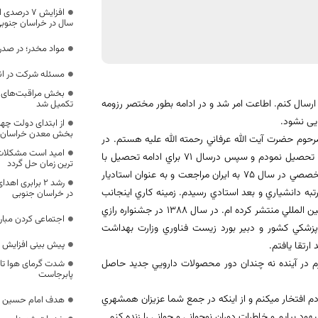
افزایش ۷ 
سال در خراسان جنوب
مواد مخدر؛ در صدر
مسئله شرکت در ان
بخش مراقبت‌های ویژ
 ارسال كنم. اطاعت امر شد و در ادامه بطور مختصر رزومه
تکمیل شد
ایی نشود.
از ابتدای دولت چهار
بخش معدن خراسان ج
حوم حضرت آيت الله عرفاني رحمته الله علیه هستم. در
امید است مشکلات م
سال ٦٢ در مقطع دكتري رشته داروسازي دانشگاه علوم پزشكي مشهد شروع به تحصيل نمودم و سپس درسال ٧١ براي ادامه تحصيل با
ترین زمان حل گردد
بورس تحصيلي وزارت بهداشت به كانادا عزيمت كردم. پس از اخذ مدرك دكتري تخصصي در سال ٧٥ به ايران مراجعت و به عنوان استاديار
رشد ۲ برابری 
 فعاليت شدم. در ادامه در عرض ٩ سال ابتدا به رتبه دانشياري و بعد استادي رسيدم. زمينه كاري اينجانب
در خراسان جنوبی
نانو فناوري و زيست فناوري است و تا كنون بالغ بر ٢٥٠ مقاله در مجلات معتبر بين المللي منتشر كرده ام. در سال ١٣٨٨ در جشنواره رازي
اجتماعی کردن مبارز
شكي كشور و دبير بورد زيست فناوري وزارت بهداشت
پیش بینی افزایش ۴۰۰ درصدی تولید پیله‌ی ابریشم
رتقا يافتم.
رم در آينده نه چندان دور محصولات دارويي جديد حاصل
شدت گرمای هوا تا 
پابرجاست
م افتخار ميكنم و از اينكه در جمع شما عزيزان همشهري
هدف امام حسین (ع)
 بيايم و خاطرات دوران نوجواني و جواني را زنده كنم.