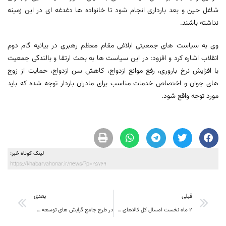
شاغل حین و بعد بارداری انجام شود تا خانواده ها دغدغه ای در این زمینه
نداشته باشند.
وی به سیاست های جمعیتی ابلاغی مقام معظم رهبری در بیانیه گام دوم
انقلاب اشاره کرد و افزود: در این سیاست ها به بحث ارتقا و بالندگی جمعیت
با افزایش نرخ باروری، رفع موانع ازدواج، کاهش سن ازدواج، حمایت از زوج
های جوان و اختصاص خدمات مناسب برای مادران باردار توجه شده که باید
مورد توجه واقع شود.
لینک کوتاه خبر:
https://khabarvahonar.ir/news/?p=25769
قبلی
بعدی
۲ ماه نخست امسال کل کالاهای صادرات خروجی ۴۲ میلیون و ۵۰۰ هزار دلار از گمرگات استان بوده است
در طرح جامع گرایش های توسعه شهری تبیین و اهداف کلی رشد و ارتقاء جامعه در ابعاد مختلف دیده شود