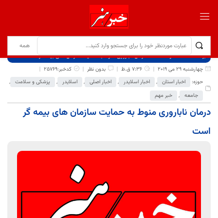
برگ نخست
نوشته‌ها
درمان ناباروری منوط به حمایت سازمان های بیمه گر است
چهارشنبه 29 می 2019
7:36 ق.ظ
بدون نظر
کدخبر:25769
حوزه:
اخبار استان
,
اخبار اسلایدر
,
اخبار اصلی
,
اسلایدر
,
پزشکی و سلامت
,
جامعه
,
خبر مهم
درمان ناباروری منوط به حمایت سازمان های بیمه گر
است