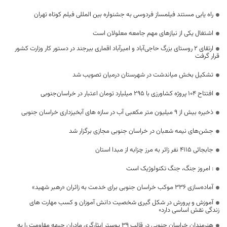
راه یابی مستند فیلمساز فردوسی به جشنواره بین المللی فیلم کوتاه تهران
اشتغال یکی از نیازهای مهم جامعه معلولان است
ارتقای ۲ روستای بزرگ حاجی‌آباد و امیرآباد اقماری بیرجند در دستور کار وزارت کشور
قرار گرفت
تشکیل بخش میاندشت در شهرستان درمیان تصویب شد
افتتاح ۱۰۴ پروژه کشاورزی با ۲۹۵ میلیارد تومان اعتبار در خراسان‌جنوبی
ذخیره بیش از 9 میلیون متر مکعبی آب در سازه های آبخیزداری خراسان جنوبی
جشن‌های نیمه شعبان در خراسان جنوبی مجازی برگزار شد
جابجائی 4115 نفر زائر به مرز چزابه از مبدا استان
: امروز جنگ، جنگ تکنولوژیک است
آماده‌سازی ۳۳۶ موکب خراسان جنوبی برای خدمت به زائران «رهبر شهید»
آموزش و پرورش در شکل گیری شخصیت دانش آموزان و کسب مهارت های
زندگی نقش اساسی دارد۰
هنرمندان خراسان جنوبی در قالب ۳۹ پوستر ایثارگری مادران جبهه مقاومت را به