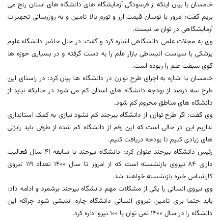
خامسان با بیان اینکه از فرسودگی آزمایشگاه های دانشگاه های استان رنج می
بریم گفت: امروز با نوسان قیمت ارز و تورم بالا تامین و به روزرسانی تجهیرات
آزمایشگاهی در توان ما نیست.
وی به مجلات علمی دانشگاهی اشاره کرد و گفت: در حال حاضر دانشگاه علوم
پزشکی با سیاست انبساطی بازار علم را به دست گرفته و در بسیاری حوزه ها
گوی سبقت علم را ربوده است.
خامسان با اشاره به اجرای طرح توازن در دانشگاه ها بیان کرد: در راستای این
طرح سه درصد از بودجه دانشگاه های استان کم می شود در حالیکه نباید از
دانشگاه های مناطق محروم کم شود.
وی گفت: اگر طرح توازن از دانشگاه بیرجند کم نشود نیازی به کمک استانداری
نداریم این در حالی است که این رقم از دانشگاه کم شده از طرفی باید رایزنی
های زیادی کنیم تا بودجه دریافت کنیم.
رئیس دانشگاه بیرجند عنوان کرد: دانشگاه بیرجند با سابقه 41 سال فعالیت
دارای 84 نیروی بازنشسته است که از امروز تا سال 1400 تعداد 119 نیروی
کارشناس خبره بازنشسته خواهند شد.
وی نیروی انسانی را یکی از مشکلات مهم دانشگاه بیرجند برشمرد و ادامه داد:
باید حتما برای تامین نیروی انسانی دانشگاه چاره اندیشی شود چراکه این
دانشگاه را در سال 1400 نمی توان با 100 نیرو اداره کرد.