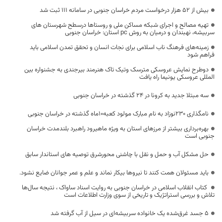
بیش از ۵۲ هزار درخواست مردم خراسان جنوبی در سامانه ۱۱۱ ثبت شد
تهیه مصالح و اجرای شبکه مساکن ملی و روستاها درسطح شهرستان های
سربیشه، نهبندان و درمیان به روش pc استان: خراسان جنوبی
زمینه‌های فرهنگ ناب اسلامی برای نجات انسان و تحقق تمدن اسلامی باید
فراهم شود
دوطرح نمایش عروسکی مترسک وتیک تاک هنرمند بیرجندی به جشنواره بین
المللی عروسکی یونیما راه یافت
سه مبتلا جدید به کرونا در 24 گذشته در خراسان جنوبی
نامگذاری ۲۳۰نوزاد به نام مبارک مولود کعبه۱۰ماه گذشته در خراسان جنوبی
بهره‌برداری بیشتر از مرزهای استان به ویژه ماهیرود راهبرد بلندمدت خراسان
جنوبی است
حل مشکل آب و حمل و نقل با چاشنی محورشرق توصیه های استاندار سابق
باید مسئولان همت کنند تا نیروها بیکار نماند و علم و عمر جوانان ضایع نشود.
کتاب انقلاب اسلامی در خراسان جنوبی به روایت اسناد ساواک ، نتیجه سال‌ها
تلاش و بررسی استراتژیک و تاریخی از سوی وزارت اطلاعات است
۵ جسد غرق‌شده یک خانواده سربیشه‌ای در سیل از آب گرفته شد