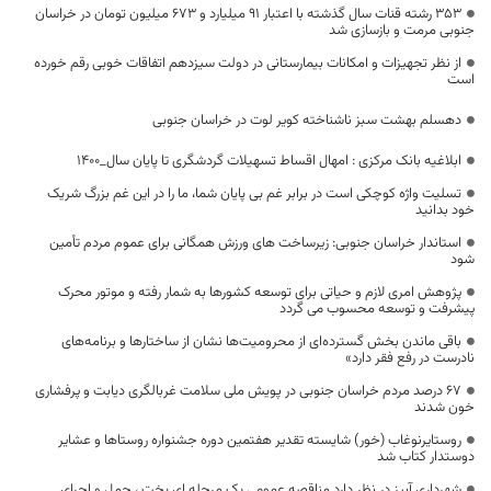
۳۵۳ رشته قنات سال گذشته با اعتبار ۹۱ میلیارد و ۶۷۳ میلیون تومان در خراسان
جنوبی مرمت و بازسازی شد
از نظر تجهیزات و امکانات بیمارستانی در دولت سیزدهم اتفاقات خوبی رقم خورده
است
دهسلم بهشت سبز ناشناخته کویر لوت در خراسان جنوبی
ابلاغیه بانک مرکزی : امهال اقساط تسهیلات گردشگری تا پایان سال_1400
تسلیت واژه کوچکی است در برابر غم بی پایان شما، ما را در این غم بزرگ شریک
خود بدانید
استاندار خراسان جنوبی: زیرساخت های ورزش همگانی برای عموم مردم تأمین
شود
پژوهش امری لازم و حیاتی برای توسعه کشورها به شمار رفته و موتور محرک
پیشرفت و توسعه محسوب می گردد
باقی ماندن بخش گسترده‌ای از محرومیت‌ها نشان از ساختارها و برنامه‌های
نادرست در رفع فقر دارد‌»
۶۷ درصد مردم خراسان جنوبی در پویش ملی سلامت غربالگری دیابت و پرفشاری
خون شدند
روستایرنوغاب (خور) شایسته تقدیر هفتمین دوره جشنواره روستاها و عشایر
دوستدار کتاب شد
شهرداري آبیز در نظر دارد مناقصه عمومي یک مرحله ای پخت ، حمل و اجرای