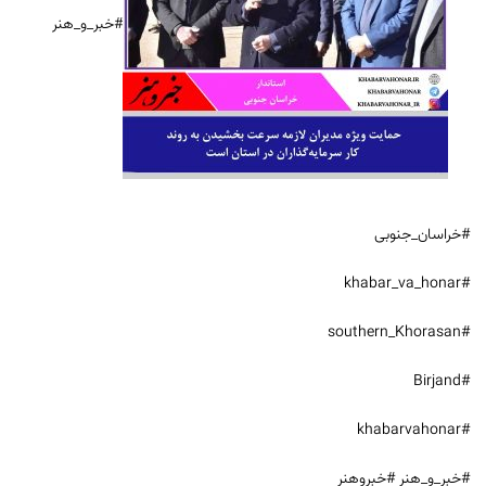
#خبر_و_هنر
#خراسان_جنوبی
#khabar_va_honar
#southern_Khorasan
#Birjand
#khabarvahonar
#خبر_و_هنر #خبروهنر