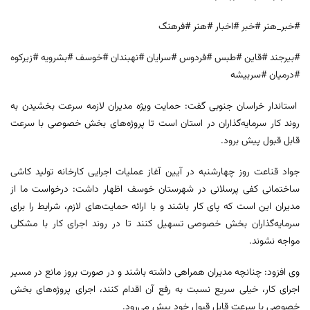
#خبر_هنر #خبر #اخبار #هنر #فرهنگ
#بیرجند #قاین #طبس #فردوس #سرایان #نهبندان #خوسف #بشرویه #زیرکوه
#درمیان #سربیشه
استاندار خراسان جنوبی گفت: حمایت ویژه مدیران لازمه سرعت بخشیدن به
روند کار سرمایه‌گذاران در استان است تا پروژه‌های بخش خصوصی با سرعت
قابل قبول پیش برود.
جواد قناعت روز چهارشنبه در آیین آغاز عملیات اجرایی کارخانه تولید کاشی
ساختمانی کفی پرسلانی در شهرستان خوسف اظهار داشت: درخواست ما از
مدیران این است که پای کار باشند و با ارائه حمایت‌های لازم، شرایط را برای
سرمایه‌گذاران بخش خصوصی تسهیل کنند تا در روند اجرای کار با مشکلی
مواجه نشوند.
وی افزود: چنانچه مدیران همراهی داشته باشند و در صورت بروز مانع در مسیر
اجرای کار، خیلی سریع نسبت به رفع آن اقدام کنند، اجرای پروژه‌های بخش
خصوصی با سرعت قابل قبول خود پیش می‌رود.