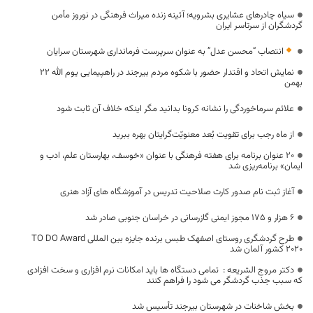
سیاه چادرهای عشایری بشرویه؛ آئینه زنده میراث فرهنگی در نوروز مأمن
گردشگران از سرتاسر ایران
انتصاب “محسن عدل” به عنوان سرپرست فرمانداری شهرستان سرایان
نمایش اتحاد و اقتدار حضور با شکوه مردم بیرجند در راهپیمایی یوم الله 22
بهمن
علائم سرماخوردگی را نشانه کرونا بدانید مگر اینکه خلاف آن ثابت شود
از ماه رجب برای تقویت بُعد معنویّت‌گرایتان بهره ببرید
۲۰ عنوان برنامه برای هفته فرهنگی با عنوان «خوسف، بهارستان علم، ادب و
ایمان» برنامه‌ریزی شد
آغاز ثبت نام صدور کارت صلاحیت تدریس در آموزشگاه های آزاد هنری
۶ هزار و ۱۷۵ مجوز ایمنی گازرسانی در خراسان جنوبی صادر شد
طرح گردشگری روستای اصفهک طبس برنده جایزه بین المللی TO DO Award
۲۰۲۰ کشور آلمان شد
دکتر مروج الشریعه : تمامی دستگاه ها باید امکانات نرم افزاری و سخت افزادی
که سبب جذب گردشگر می شود را فراهم کنند
بخش شاخنات در شهرستان بیرجند تأسیس شد