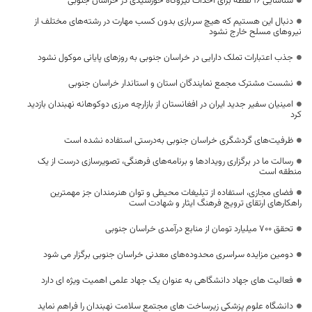
شناسایی ۱۶ نقطه برای احداث نیروگاه خورشیدی در خراسان جنوبی
دنبال این هستیم که هیچ سربازی بدون کسب مهارت در رشته‌های مختلف از
نیروهای مسلح خارج نشود
جذب اعتبارات تملک دارایی در خراسان جنوبی به روزهای پایانی موکول نشود
نشست مشترک مجمع نمایندگان استان و استاندار خراسان جنوبی
امینیان سفیر جدید ایران در افغانستان از بازارچه مرزی دوکوهانه نهبندان بازدید
کرد
ظرفیت‌های گردشگری خراسان جنوبی به‌درستی استفاده نشده است
رسالت ما در برگزاری رویدادها و برنامه‌های فرهنگی، تصویرسازی درست از یک
منطقه است
فضای مجازی، استفاده از تبلیغات محیطی و توان هنرمندان جز مهمترین
راهکارهای ارتقای ترویج فرهنگ ایثار و شهادت است
تحقق ۷۰۰ میلیارد تومان از منابع درآمدی خراسان جنوبی
دومین مزایده سراسری محدوده‌های معدنی خراسان جنوبی برگزار می شود
فعالیت های جهاد دانشگاهی به عنوان یک جهاد علمی اهمیت ویژه‌ ای دارد
دانشگاه علوم پزشکی زیرساخت های مجتمع سلامت نهبندان را فراهم نماید