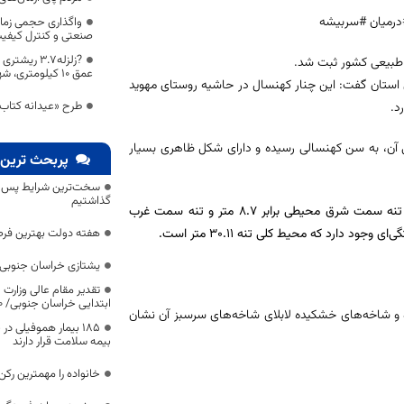
درمیان #سربیشه
واگذاری حجمی زما
صنعتی و کنترل کی
طبیعی کشور ثبت شد.
عمق 10 کیلومتری، شهرستان نهبندان را لرزاند .
استان گفت: این چنار کهنسال در حاشیه روستای مهوید
طرح «عیدانه کتاب»
کی آن، به سن کهنسالی رسیده و دارای شکل ظاهری بسیار
پربحث ترین 
سخت‌ترین شرایط پس از 
گذاشتیم
به گفته وی تنه این درخت در اثر درون پوسیدگی به دو قسمت تقسیم شده، تنه سمت شرق محیطی برابر ۸.۷ متر و تنه سمت غرب
هفته دولت بهترین فرص
یشتازی خراسان جنوبی د
تقدیر مقام عالی وزارت
ابتدایی خراسان جنوبی/ ۴۶۰۰ دانش‌آموز زیر چتر «طرح حامی»
دد تقسیم شده و شاخه‌های خشکیده لابلای شاخه‌های سرسبز آن نشان
۱۸۵ بیمار هموفیلی
بیمه سلامت قرار دارند
خانواده را مهمترین رک