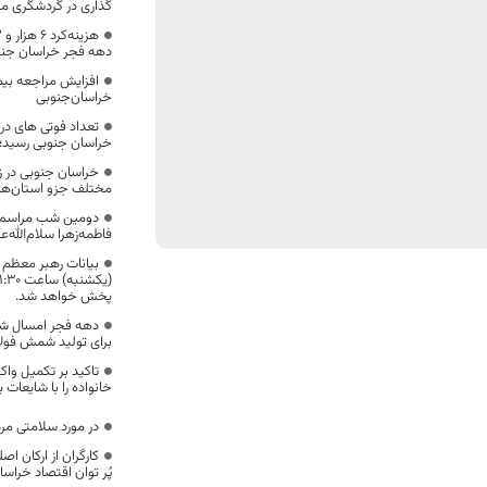
گذاری در گردشگری مز
دهه فجر خراسان جنو
افزایش مراجعه بیما
خراسان‌جنوبی
خراسان جنوبی رسید؛
خراسان جنوبی در ز
مختلف جزو استان‌
دومین شب مراسم 
فاطمه‌زهرا سلام‌الله‌
بیانات رهبر معظم ا
پخش خواهد شد.
دهه فجر امسال شاه
برای تولید شمش فولا
تاکید بر تکمیل وا
خانواده را با شایعات
در مورد سلامتی مرد
کارگران از ارکان ا
پُر توان اقتصاد خراس