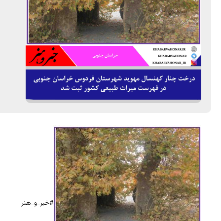
#خبر_و_هنر