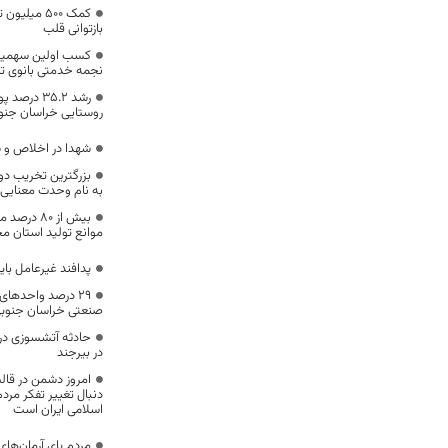
️کمک 500 میل
بازتوانی قلب
کسب اولین سهمیه ا
نجمه خدمتی بانوی تی
رشد ۳۵.۲ 
روستایی خراسان جنو
شهدا در اخلاص و ش
بزرگترین تخریب دول
به نام وحدت معنایی ن
بیش از ۸۰ 
موانع تولید استان 
پدافند غیرعامل باید
۲۹ درصد واحدهای
صنعتی خراسان جنوبی
حادثه آتشسوزی در
در بیرجند
امروز دشمن در قال
دنبال تغییر تفکر م
اسلامی ایران است
مردم پای آرمان‌های 