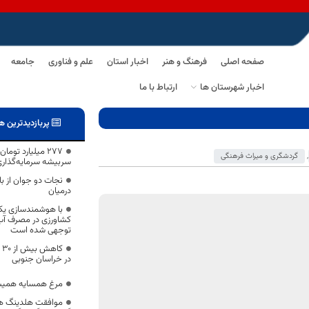
صفحه اصلی
فرهنگ و هنر
اخبار استان
علم و فناوری
جامعه
اخبار شهرستان ها
ارتباط با ما
پربازدیدترین ه
۲۷۷ میلیارد ت
,
گردشگری و میراث فرهنگی
سربیشه سرمایه‌گذار
نجات دو جوان از ب
درمیان
کشاورزی در مصرف آب
توجهی شده است
ک
در خراسان جنوبی
مرغ همسایه همیش
موافقت هلدینگ هوا