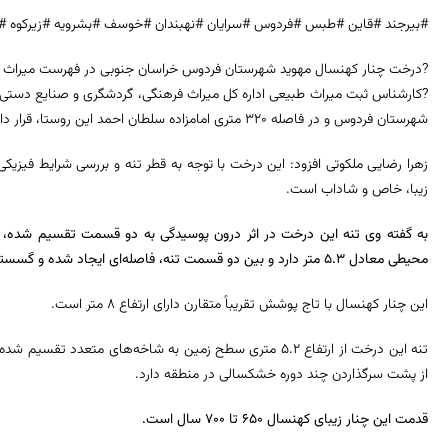
#بیرجند #قاین #طبس #فردوس #سرایان #نهبندان #خوسف #بشرویه #زیرکوه #
?درخت چنار کهنسال مهوید شهرستان فردوس خراسان جنوبی در فهرست میراث 
?کارشناس ثبت میراث طبیعی اداره کل میراث فرهنگی، گردشگری و صنایع دستی 
شهرستان فردوس و در فاصله ۳۲۰ متری امامزاده سلطان احمد این روستا، قرار دارد.
زهرا رضایی ملکوتی افزود: این درخت با توجه به قطر تنه و بررسی شرایط فیزی
زیبا، خاص و شاداب است.
محیطی معادل ۵.۳ متر دارد و بین دو قسمت تنه، فاصله‌ای ایجاد شده و گسستگی‌ای وجود دارد که محیط کلی تنه ۳۰.۱۱ متر است.
این چنار کهنسال با تاج پوشش تقریباً متقارن دارای ارتفاع ۸ متر است.
تنه این درخت از ارتفاع ۵.۲ متری سطح زمین به شاخه‌های متع
از پشت سرگذاردن چند دوره خشکسالی در منطقه دارد.
قدمت این چنار زیبای کهنسال ۶۵۰ تا ۷۰۰ سال است.