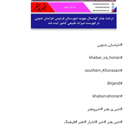
#خراسان_جنوبی
#khabar_va_honar
#southern_Khorasan
#Birjand
#khabarvahonar
#خبر_و_هنر #خبروهنر
#خبر_هنر #خبر #اخبار #هنر #فرهنگ