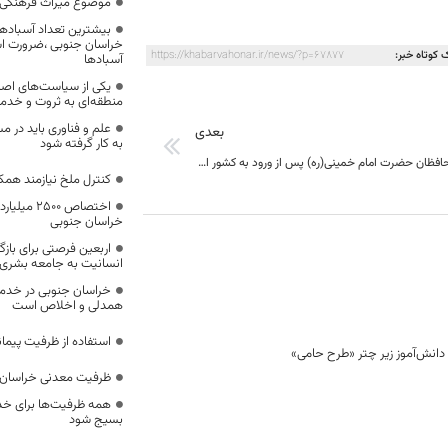
موضوع میراث فرهنگی،
بیشترین تعداد آسبادها
خراسان جنوبی ،ضرورت است
 کوتاه خبر:
https://khabarvahonar.ir/news/?p=67877
آسبادها
یکی از سیاست‌های اصل
منطقه‌ای به ثروت و خد
علم و فناوری باید در م
بعدی
به کار گرفته شود
اولین گروه محافظان حضرت امام خمینی(ره) پس از ورود به کشور از افسران ارتشی بودند
کنترل ملخ نیازمند همک
اختصاص 500
خراسان جنوبی
اربعین فرصتی برای با
انسانیت به جامعه بشری
خراسان جنوبی در خدمت‌
همدلی و اخلاص است
استفاده از ظرفیت پیمان
ظرفیت معدنی خراسان 
همه ظرفیت‌ها برای خدم
بسیج شود