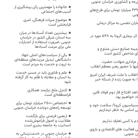
رعه و کشاورزی خراسان جنوبی
خانواده را مهمترین رکن پیشگیری از
هزینه‌کرد ۶ هزار و ۴۳۲ میلیارد تومان برای طرح‌های
آسیب‌های اجتماعی
بی
موضوع میراث فرهنگی، امری
ران تنفسی به مراکز درمانی
فرابخشی است
بیشترین تعداد آسبادها در میان
تعداد فوتی های در اثر بیماری کرونا به 548 مورد در
سه استان شرقی کشور در خراسان
جنوبی ،ضرورت استفاده از اعتبارات
ملی برای مرمت آسبادها
مینه صنایع دستی متنوع و
های شاخص کشور است
یکی از سیاست‌های اصلی جهاد
دانشگاهی تبدیل مزیت‌های منطقه‌ای
عزاداری شهادت حضرت
به ثروت و خدمت به مردم است
علیها با حضور رهبر معظم انقلاب
علم و فناوری باید در مسیر خدمت
نقلاب با ملت شریف ایران امروز
به انسان و مقابله با ظلم به کار گرفته
(یکشنبه) ساعت ۱۱:۳۰ به صورت زنده از شبکه خبر
شود
کنترل ملخ نیازمند همکاری
د افتتاح فاز دوم فولاد قاین
فرامنطقه‌ای است
د خواهیم بود.
اختصاص 2500 میلیارد تومان برای
کسیناسیون کرونا/ سلامت خود و
توسعه راه‌های دوبانده خراسان جنوبی
 بی اساس به خطر نیندازیم
اربعین فرصتی برای بازگشت
عقلانیت و اصول فراموش‌شده
م با کسی تعارف نداریم
انسانیت به جامعه بشری است
صلی فعالیت های اقتصادی و بازوی
خراسان جنوبی در خدمت‌رسانی به
ان جنوبی