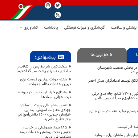
پزشکی و سلامت
گردشگری و میراث فرهنگی
یادداشت
کشاورزی
ا
داغ ترین ها
پیشنهادی:
سخت‌ترین شرایط پس از انقلاب را
ومان در بخش صنعت شهرستان
با اتکای به مردم پشت سر گذاشتیم
ی شد
هفته دولت بهترین فرصت برای
اتلاق توسط امدادگران هلال احمر
تبیین خدمات نظام و دولت
یشتازی خراسان جنوبی در پرونده
با هوشمندسازی یکهزار و 720 کنتور چاه های برقی
ثبت جهانی آسبادها
 کشاورزی صرفه جویی قابل
تقدیر مقام عالی وزارت از عملکرد
جهادی معاونت آموزش ابتدایی
اهش بیش از ۳۰ درصدی تولید عناب در سال جاری
خراسان جنوبی/ ۴۶۰۰ دانش‌آموز زیر
چتر «طرح حامی»
ه غاز نیست!
۱۸۵ بیمار هموفیلی در خراسان
جنوبی تحت پوشش خدمات بیمه
پیمایی ماهان برای سرمایه
سلامت قرار دارند