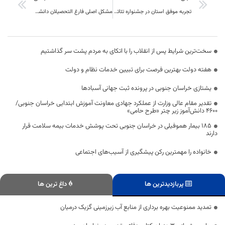
تجربه موفق استان در جشنواره تئاتر معلولانباعث شد میزبانی نخستین جشنواره هنرهای تجسمی نیز به خراسان جنوبی داده شود.
مشکل اصلی فارغ التحصیلان دانشگاهی نداشتن مهارت است
سخت‌ترین شرایط پس از انقلاب را با اتکای به مردم پشت سر گذاشتیم
هفته دولت بهترین فرصت برای تبیین خدمات نظام و دولت
یشتازی خراسان جنوبی در پرونده ثبت جهانی آسبادها
تقدیر مقام عالی وزارت از عملکرد جهادی معاونت آموزش ابتدایی خراسان جنوبی/
۴۶۰۰ دانش‌آموز زیر چتر «طرح حامی»
۱۸۵ بیمار هموفیلی در خراسان جنوبی تحت پوشش خدمات بیمه سلامت قرار
دارند
خانواده را مهمترین رکن پیشگیری از آسیب‌های اجتماعی
پربازدیدترین ها
داغ ترین ها
تمدید ممنوعیت بهره برداری از منابع آب زیرزمینی گزیک درمیان