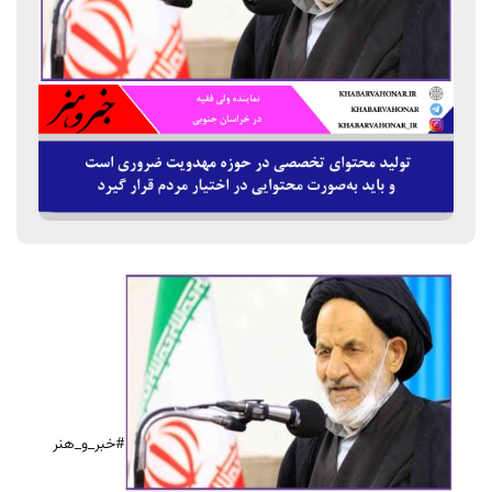
#خبر_و_هنر