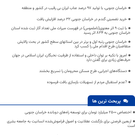
خراسان جنوبی، با تولید 97 درصد عناب ایران بی رقیب در کشور و منطقه
خرید تضمینی گندم در خراسان جنوبی ۳۲ درصد افزایش یافت
با ثبت 9 اثر معنوی(ناملموس) در فهرست میراث ملی تعداد آثار ثبت شده استان
خراسان جنوبی به 834 اثر رسید
خراسان جنوبی رتبه اول و برتر در بین استانهای سطح کشور در بحث پالایش
متقاضیان طرح اقدام ملی را کسب کرد
امروز با تکیه بر توان داخلی و استفاده از ظرفیت نخبگان، ایران اسلامی در جهان
حرف‌های زیادی برای گفتن دارد
دستگاه‌های اجرایی، طرح مسکن محرومان را تسریع بخشند
?عدم استقبال مردم از تسهیلات بازسازی بافت فرسوده
پربحث ترین ها
اختصاص 2500 میلیارد تومان برای توسعه راه‌های دوبانده خراسان جنوبی
اربعین فرصتی برای بازگشت عقلانیت و اصول فراموش‌شده انسانیت به جامعه بشری
است