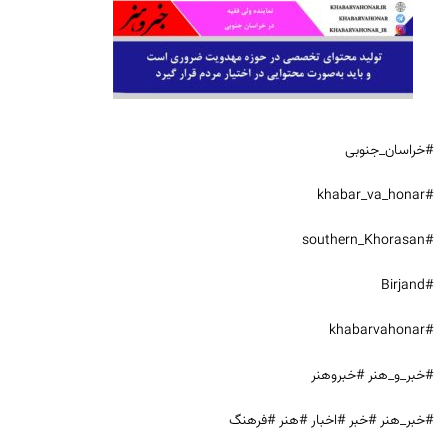
#خراسان_جنوبی
#khabar_va_honar
#southern_Khorasan
#Birjand
#khabarvahonar
#خبر_و_هنر #خبروهنر
#خبر_هنر #خبر #اخبار #هنر #فرهنگ