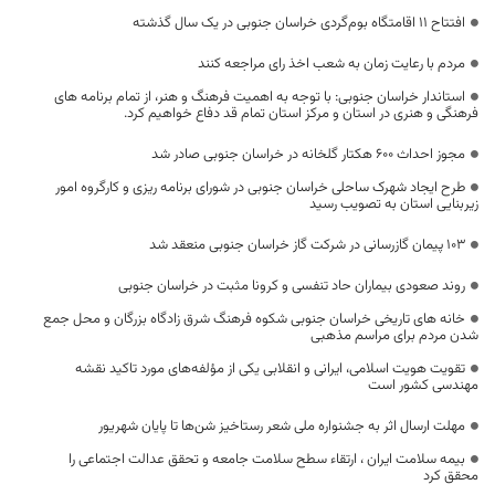
افتتاح ۱۱ اقامتگاه بوم‌گردی خراسان جنوبی در یک سال گذشته
مردم با رعایت زمان به شعب اخذ رای مراجعه کنند
استاندار خراسان جنوبی: با توجه به اهمیت فرهنگ و هنر، از تمام برنامه های
فرهنگی و هنری در استان و مرکز استان تمام قد دفاع خواهیم کرد.
مجوز احداث ۶۰۰ هکتار گلخانه در خراسان جنوبی صادر شد
طرح ایجاد شهرک ساحلی خراسان جنوبی در شورای برنامه ریزی و کارگروه امور
زیربنایی استان به تصویب رسید
103 پيمان گازرسانی در شركت گاز خراسان جنوبی منعقد شد
روند صعودی بیماران حاد تنفسی و کرونا مثبت در خراسان جنوبی
خانه های تاریخی خراسان جنوبی شکوه فرهنگ شرق زادگاه بزرگان و محل جمع
شدن مردم برای مراسم مذهبی
تقویت هویت اسلامی، ایرانی و انقلابی یکی از مؤلفه‌های مورد تاکید نقشه
مهندسی کشور است
مهلت ارسال اثر به جشنواره ملی شعر رستاخیز شن‌ها تا پایان شهریور
بیمه سلامت ایران ، ارتقاء سطح سلامت جامعه و تحقق عدالت اجتماعی را
محقق کرد