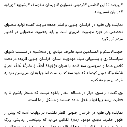
#بیرجند #قاین #طبس #فردوس #سرایان #نهبندان #خوسف #بشرویه #زیرکوه
#درمیان #سربیشه
نماینده ولی فقیه در خراسان جنوبی و امام جمعه بیرجند گفت: تولید محتوای
تخصصی در حوزه مهدویت ضروری است و باید به‌صورت محتوایی در اختیار
مردم قرار گیرد.
حجت‌الاسلام و المسلمین سید علیرضا عبادی روز سه‌شنبه در نشست شورای
سیاستگذاری و پشتیبانی بنیاد مهدویت استان خراسان جنوبی افزود: در بحث
کلامی علما و مترجمین سه کلمه با عنوان «وُجُودُهُ لُطفٌ وَ تَصَرّفُهُ لُطفٌ آخر وَ
عَدَمُهُ مِنَّا» عنوان کرده‌اند که خود سه کتاب است اما چرا به آن نمی‌رسیم باید به
خودمان مراجعه کنیم.
وی گفت: از سوی دیگر در مساله انتظار بالقوه نیست که منتظر باشیم تا به
فعلیت برسد زیرا آنها بالفعل آماده هستند و مشکل از ما است.
نماینده ولی فقیه در خراسان جنوبی اظهار داشت: در روایات آمده که پیش از
ظهور حضرت مهدی موعود (عج) انقلابی می‌آید که زمینه‌ساز آزمایشی بزرگ