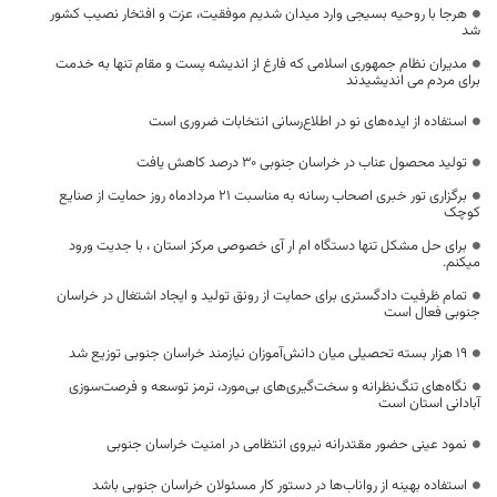
هرجا با روحیه بسیجی وارد میدان شدیم موفقیت، عزت و افتخار نصیب کشور
شد
مدیران نظام جمهوری اسلامی که فارغ از اندیشه پست و مقام تنها به خدمت
برای مردم می اندیشیدند
استفاده از ایده‌های نو در اطلاع‌رسانی انتخابات ضروری است
تولید محصول عناب در خراسان جنوبی ۳۰ درصد کاهش یافت
برگزاری تور خبری اصحاب رسانه به مناسبت ۲۱ مردادماه روز حمایت از صنایع
کوچک
برای حل مشکل تنها دستگاه ام ار آی خصوصی مرکز استان ، با جدیت ورود
میکنم.
تمام ظرفیت دادگستری برای حمایت از رونق تولید و ایجاد اشتغال در خراسان
جنوبی فعال است
۱۹ هزار بسته تحصیلی میان دانش‌آموزان نیازمند خراسان جنوبی توزیع شد
نگاه‌های تنگ‌نظرانه و سخت‌گیری‌های بی‌مورد، ترمز توسعه و فرصت‌سوزی
آبادانی استان است
نمود عینی حضور مقتدرانه نیروی انتظامی در امنیت خراسان جنوبی
استفاده بهینه از رواناب‌ها در دستور کار مسئولان خراسان جنوبی باشد