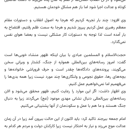
می‌شود و در آن انقلاب انسان‌ها از ظلم به عدل پناه می‌برند تا دست ظالمین
کوتاه و عدالت اجرا شود اما باز هم مشکل خودمان هستیم.
وی افزود: چند بار تجربه کردیم که هرجا به اصول انقلاب و دستورات مقام
معظم رهبری عمل کردیم پیروز شدیم و هرجا به سمت ظلم رفتیم، افتضاح به
بار آمده است لذا توجه به دستورات کار مشکلی نیست و بعضا هوای نفس
نمی‌گذارد.
حجت‌الاسلام و المسلمین عبادی با بیان اینکه ظهور منشاء خوبی‌ها است
گفت: امروز رسانه‌های بین‌المللی همواره از جنگ، کشتار و ویرانی سخن
می‌گویند، پرونده‌های دادگاه‌ها چقدر است و حرف فروپاشی خانواده‌ها و
بچه‌های رها، حقوق نجومی و ولنگاری‌ها چند مورد نیست زیرا همه بدی‌ها را
می‌فهمیم اما نمی‌خواهیم عمل کنیم.
وی اظهار داشت: اگر این موارد را رعایت کنیم، ظهور محقق می‌شود و الان
رسانه‌های بین‌المللی دنبال نشانی مهدی موعود (عج) می‌گردند زیرا به دنبال
جنگ هستند و ما هم با عمل و سکوت‌مان از آنها پشتیبانی می‌کنیم.
امام جمعه بیرجند تاکید کرد: باید اکنون از این حالت بیرون آمد زیرا در آن زمان
عدالت موج می‌زند و نیاز به احتکار نیست زیرا کارکنان دولت و مردم هر کدام به