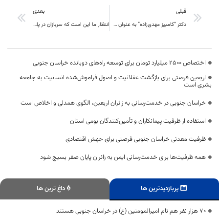
قبلی
بعدی
دکتر “کامبیز مهدی‌زاده” به عنوان سرپرست اداره کل انتقال خون خراسان جنوبی معرفی شد
انتظار ما این است که سربازان در پایان این دوره آموزشی به خوبی مهارت‌های نظامی، عقیدتی-سیاسی و امنیتی را بیاموزند
اختصاص 2500 میلیارد تومان برای توسعه راه‌های دوبانده خراسان جنوبی
اربعین فرصتی برای بازگشت عقلانیت و اصول فراموش‌شده انسانیت به جامعه
بشری است
خراسان جنوبی در خدمت‌رسانی به زائران اربعین، الگوی همدلی و اخلاص است
استفاده از ظرفیت پیمانکاران و تأمین‌کنندگان بومی استان
ظرفیت معدنی خراسان جنوبی فرصتی برای جهش اقتصادی
همه ظرفیت‌ها برای خدمت‌رسانی ایمن به زائران پایان صفر بسیج شود
پربازدیدترین ها
داغ ترین ها
۷۰ هزار نفر هم نام امیرالمومنین (ع) در خراسان جنوبی هستند