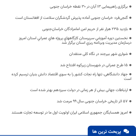
برگزاری راهپیمایی ۱۳ آبان در ۳۰ نقطه خراسان جنوبی
گنجی‌فرد: خراسان جنوبی آماده پذیرش گردشگران سلامت از افغانستان است
بازدید 235 هزار نفر از حریم امن امامزادگان خراسان‌جنوبی
نخستين دوره آموزشي سرپرستان كارگاههاي پروژه هاي عمراني استان امروز
درسازمان مديريت وبرنامه ريزي استان برگزار شد
شواری شهر بیرجند در نگاه کلی منتقدان
۱۵ طرح عمرانی در شهرستان زیرکوه افتتاح شد
جهاد دانشگاهی، تنها راه نجات کشور را به سوی اقتصاد دانش‌ بنیان ترسیم کرده
است
ارتباطات جهانی بیش از هر زمانی در دولت سیزدهم بهتر شده است
۵۷ اثر تاریخی خراسان جنوبی سال ۹۹ مرمت شد
امروز همسایگان جمهوری اسلامی ایران اولویت اول ما در توسعه تجارت هستند
پربحث ترین ها