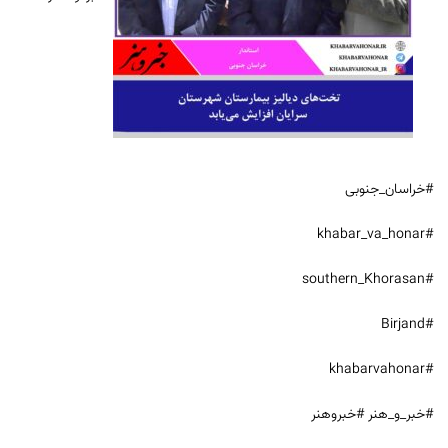
#خراسان_جنوبی
#khabar_va_honar
#southern_Khorasan
#Birjand
#khabarvahonar
#خبر_و_هنر #خبروهنر