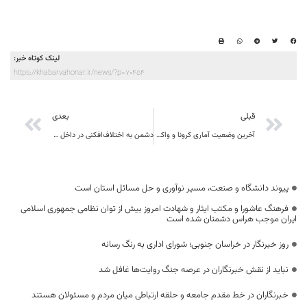
لینک کوتاه خبر:
https://khabarvahonar.ir/news/?p=70454
قبلی
بعدی
آخرین وضعیت آماری کرونا و واکسیناسیون در استان خراسان جنوبی
دشمن به اختلاف‌افکنی در داخل روی آورده است
پیوند دانشگاه و صنعت، مسیر نوآوری و حل مسائل استان است
فرهنگ عاشورا و مکتب ایثار و شهادت امروز بیش از توان نظامی جمهوری اسلامی
ایران موجب هراس دشمنان شده است
روز خبرنگار در خراسان جنوبی؛ شورای اداری به رنگ رسانه
نباید از نقش خبرنگاران در عرصه جنگ روایت‌ها غافل شد
خبرنگاران در خط مقدم جامعه و حلقه ارتباطی میان مردم و مسئولان هستند