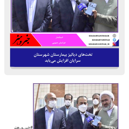
#خبر_و_هنر