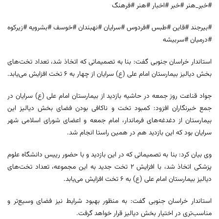
#خبر_هنر #خبر #اخبار #هنر #فرهنگ
#بیرجند #قاین #طبس #فردوس #سرایان #نهبندان #خوسف #بشرویه #زیرکوه
#درمیان #سربیشه
استاندار خراسان جنوبی گفت: بنا به تصمیماتی که اتخاذ شد، تعداد تخت‌های
بخش دیالیز بیمارستان امام علی (ع) سرایان از چهار به ۶ تخت افزایش می‌یابد.
جواد قناعت روز جمعه در حاشیه بازدید از بیمارستان امام علی (ع) سرایان در
جمع خبرنگاران افزود: کمبود تخت و ناکافی بودن فضای بخش دیالیز این
بیمارستان از دغدغه‌های فرماندار، امام جمعه و اعضای شورای اسلامی شهر
سرایان بود که این بازدید هم در همین راستا انجام شد.
وی بیان کرد: بنا به تصمیماتی که در این بازدید و با حضور رییس دانشگاه علوم
پزشکی اتخاذ شد، با افزایش ۲ تخت جدید به این مجموعه، تعداد تخت‌های
دیالیز بیمارستان امام علی (ع) به ۶ تخت افزایش می‌یابد.
استاندار خراسان جنوبی گفت: به منظور بهبود شرایط نیز فضای وسیع‌تر و
مناسب‌تری در اختیار بخش دیالیز قرار خواهد گرفت.