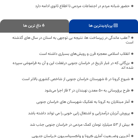
حضور شبانه مردم در اجتماعات مردمی تا اطلاع ثانوی ادامه دارد
پربازدیدترین ها
داغ ترین ها
?عقب ماندگی در زیرساخت ها، نتیجه بی توجهی به استان در سال های گذشته
است
انقلاب اسلامی معجزه قرن و رویش‌های بسیاری داشته است
بزرگانی که در غبار تاریخ در خراسان جنوبی درغفلت این و آن به فراموشی سپرده
شده اند
شیوع کرونا در ۵ شهرستان خراسان جنوبی از شاخص کشوری بالاتر است
طرح برق‌رسانی به ۵۰ معدن نهبندان در ۲ فاز اجرا می‌شود
آمار مبتلایان به کرونا به تفکیک شهرستان های خراسان جنوبی
پرورش آبزیان درآمدزایی و اشتغال زایی خوبی را می تواند داشته باشد
بیش از ۵۳ میلیارد تومان کمک مردمی در خراسان جنوبی جذب شد
آخـرین وضــعیت آماری ڪرونا و واڪسیناسـیون خـراسان جنـوبی