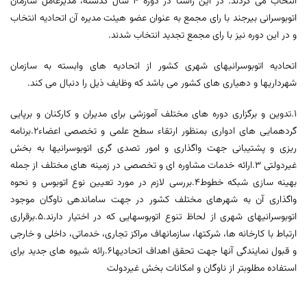
انتخاب می گردند. در این راستا در دوره 4 سال گذشته، مدیرعامل سازمان
اتوبوسرانی بیرجند با رای مجمع به عنوان عضو هیئت مدیره آن اتحادیه انتخاب
و در این دوره نیز با رای مجمع تجدید انتخاب شدند.
اتحادیه اتوبوسرانیهای شهری کشور از اتحادیه های وابسته به سازمان
شهرداریها و دهیاری های کشور می باشد که وظایف ذیل را دنبال می کند.
۱.تدوین و برگزاری دوره های مختلف آموزشی برای مدیران و کارکنان و برپایی
گردهمایی های ادواری بمنظور ارتقاء سطح علمی و تخصصی اعضاء۲.برنامه
ریزی و پشتیبانی جهت واگذاری و امور تصدی گری اتوبوسرانیها به بخش
غیردولتی ۳.ارائه خدمات مشاوره ای و تخصصی در زمینه های مختلف از جمله
بهینه سازی شبکه خطوط۴.بررسی لازم در مورد تعیین نوع اتوبوس و نحوه
واگذاری آن به شهرهای مختلف کشور در جهت ساماندهی ناوگان موجود
اتوبوسرانیهای شهری از لحاظ تنوع اتوبوسهایی که در اختیار دارند.۵.برقراری
ارتباط با کارخانه ها، شرکتها، سازمانهاف مراکز تجاری، خدماتی، داخلی و خارجی
و قبول نمایندگی آنها جهت تحقق اهداف اتحادیها۶.رائه شیوه های جدید برای
استفاده مطلوبتر از ناوگان و امکانات بخش غیردولت