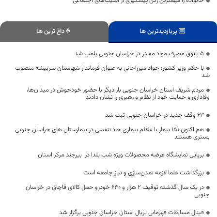
خانواده را مهمترین رکن پیشگیری از آسیب‌های اجتماعی
پربازدیدترین ها
داغ ترین ها
۵ پاتوق مصرف مواد مخدر در خراسان جنوبی پلمب شد
با حکم وزیر کشور؛ جواد میرزاجانی به عنوان فرماندار شهرستان سربیشه منصوب
شد
مردم شریف استان خراسان جنوبی بار دیگر با حضور خودجوش در میدان‌ها،
وفاداری و حمایت خود از نظام و رهبری را نشان دادند
۶۳ وقف جدید در خراسان جنوبی ثبت شد
هم اکنون 151 بیمار با علائم بیماری حاد تنفسی در بیمارستان های خراسان جنوبی
بستری هستند
برپایی نمایشگاه عرضه محصولات ویژه شب یلدا در بیرجند مرکز استان
بزرگداشت علما لازمه تمدن‌سازی و نیاز جامعه است
در یک سال گذشته توقیف ۲ هزار و ۶۳۰ خودرو حمل کالای قاچاق در خراسان
جنوبی
فینال مسابقات قهرمانی تریال استان خراسان جنوبی برگزار شد