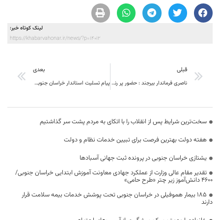
لینک کوتاه خبر:
https://khabarvahonar.ir/news/?p=14012
قبلی
بعدی
ناصری فرماندار بیرجند : حضور پر رنگ شهرستان بیرجند در نمایشگاه بین‌المللی مشهد ایام نوروز
پیام تسلیت استاندار خراسان جنوبی به مناسبت سانحه سقوط هواپیمای مسافربری تهران- یاسوج
سخت‌ترین شرایط پس از انقلاب را با اتکای به مردم پشت سر گذاشتیم
هفته دولت بهترین فرصت برای تبیین خدمات نظام و دولت
یشتازی خراسان جنوبی در پرونده ثبت جهانی آسبادها
تقدیر مقام عالی وزارت از عملکرد جهادی معاونت آموزش ابتدایی خراسان جنوبی/
۴۶۰۰ دانش‌آموز زیر چتر «طرح حامی»
۱۸۵ بیمار هموفیلی در خراسان جنوبی تحت پوشش خدمات بیمه سلامت قرار
دارند