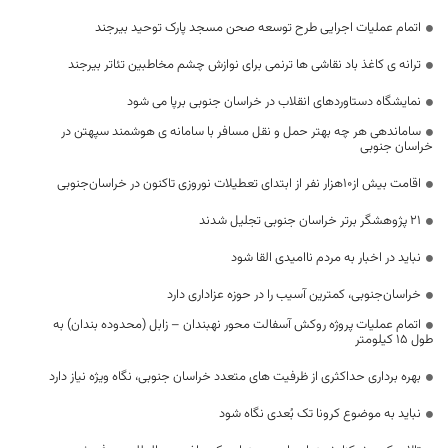
اتمام عملیات اجرایی طرح توسعه صحن مسجد پارک توحید بیرجند
ترانه ی کاغذ باد نقاشی ها ترنمی برای نوازش چشم مخاطبین تئاتر بیرجند
نمایشگاه دستاوردهای انقلاب در خراسان جنوبی برپا می شود
ساماندهی هر چه بهتر حمل و نقل مسافر با سامانه ی هوشمند سپهتن در
خراسان جنوبی
اقامت بیش از۱۰هزار نفر از ابتدای تعطیلات نوروزی تاکنون در خراسان‌جنوبی
۲۱ پژوهشگر برتر خراسان جنوبی تجلیل شدند
نباید در اخبار به مردم ناامیدی القا شود
خراسان‌جنوبی، کمترین آسیب را در حوزه عزاداری دارد
اتمام عملیات پروژه روکش آسفالت محور نهبندان – زابل (محدوده بندان) به
طول 15 کیلومتر
بهره برداری حداکثری از ظرفیت های متعدد خراسان جنوبی، نگاه ویژه نیاز دارد
نباید به موضوع کرونا تک بُعدی نگاه شود