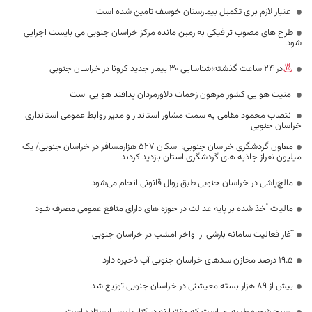
اعتبار لازم برای تکمیل بیمارستان خوسف تامین شده است
طرح های مصوب ترافیکی به زمین مانده مرکز خراسان جنوبی می بایست اجرایی
شود
در 24 ساعت گذشته؛شناسایی 30 بیمار جدید کرونا در خراسان جنوبی
امنیت هوایی کشور مرهون زحمات دلاورمردان پدافند هوایی است
انتصاب محمود مقامی به سمت مشاور استاندار و مدیر روابط عمومی استانداری
خراسان جنوبی
معاون گردشگری خراسان جنوبی: اسکان 527 هزارمسافر در خراسان جنوبی/ یک
میلیون نفراز جاذبه های گردشگری استان بازدید کردند
مالچ‌پاشی در خراسان جنوبی طبق روال قانونی انجام می‌شود
مالیات أخذ شده بر پایه عدالت در حوزه های دارای منافع عمومی مصرف شود
آغاز فعالیت سامانه بارشی از اواخر امشب در خراسان جنوبی
۱۹.۵ درصد مخازن سدهای خراسان جنوبی آب ذخیره دارد
بیش از ۸۹ هزار بسته معیشتی در خراسان جنوبی توزیع شد