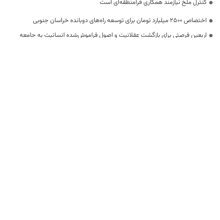
کنترل ملخ نیازمند همکاری فرامنطقه‌ای است
اختصاص 2500 میلیارد تومان برای توسعه راه‌های دوبانده خراسان جنوبی
اربعین فرصتی برای بازگشت عقلانیت و اصول فراموش‌شده انسانیت به جامعه
بشری است
خراسان جنوبی در خدمت‌رسانی به زائران اربعین، الگوی همدلی و اخلاص است
استفاده از ظرفیت پیمانکاران و تأمین‌کنندگان بومی استان
ظرفیت معدنی خراسان جنوبی فرصتی برای جهش اقتصادی
همه ظرفیت‌ها برای خدمت‌رسانی ایمن به زائران پایان صفر بسیج شود