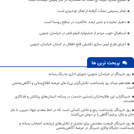
بسیج شجره طیبه ای است که مقتدارنه در کنار پلیس ایستاده است
تفکر بسیجی نشأت گرفته از تفکر توحیدی است
دهیار نماینده و مدیر ارشد حاکمیت در سطح روستا است
استقبال خوب مردم از جشنواره فیلم فجر در خراسان جنوبی
اجرای طرح ایمن سازی تکمیلی فلج اطفال در استان خراسان جنوبی
پربحث ترین ها
روز خبرنگار در خراسان جنوبی؛ شورای اداری به رنگ رسانه
هفدهم مرداد روز پاسداشت تلاش‌گران بی‌ادعای عرصه اطلاع‌رسانی و آگاهی‌بخشی
است
خبرنگاران، این طلایه‌داران راستین خدمت در رسانه، انسان‌های پرتلاش و فداکاری
هستند
روز خبرنگار، پاسداشت رنج و تلاش کسانی است که در خط مقدم جهاد تبیین، با نثار
جان و مال، پرچم آگاهی را بر دوش می‌کشند
روز خبرنگار، فرصت مغتنمی برای تجلیل از تلاش‌های ارزشمند اصحاب رسانه و
پاسداشت جایگاه والای خبرنگار در عرصه آگاهی‌بخشی