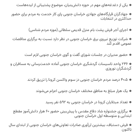
یکی از دغدغه‌های مهم در حوزه دانش‌بنیان، موضوع پشتیبانی از ایده‌هاست
جهادگران قرارگاه‌های جهادی خراسان جنوبی پای کار خدمت به مردم برای حضور
حداکثری در انتخابات
اجرای آجر فرش پشت بام منزل قدیمی سلطانی (موزه مردم شناسی)
شرکت توزیع نیروی برق خراسان جنوبی در نظر دارد نسبت به برگزاری مناقصات
عمومی اقدم کند
حضور مدیران در جلسات شورای گفت و گوی خراسان جنوبی لازم است
246 واحد تاسیسات گردشگری خراسان جنوبی آماده خدمت‌رسانی به مسافران و
گردشگران نوروزی
۴۰،۵ درصد مردم خراسان جنوبی دز سوم واکسن کرونا را تزریق کردند
یک هزار مبلغ به مناطق مختلف خراسان جنوبی اعزام می‌شوند
تعداد مبتلایان کرونا در خراسان جنوبی به 592 نفر رسید
برگزاری جشنواره شاد دفاع مقدس با پیش‌بینی حضور ۶۰ هزار دانش‌آموز مقطع
ابتدایی و متوسطه اول خراسان جنوبی
فرش دستباف، بیشترین ارزآوری صادرات تعاونی‌های خراسان جنوبی از ابتدای سال
تاکنون