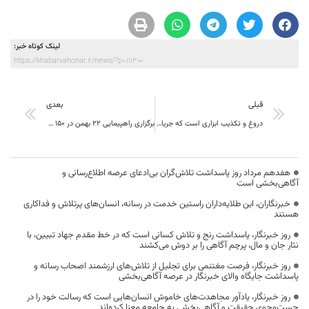
لینک کوتاه خبر:
https://khabarvahonar.ir/news/?p=111300
قبلی
بعدی
دروغ و تکذیب ابزاری است که جریان نفاق و نفوذ برای جدا کردن مردم از ولایت از آن استفاده می‌کنند
برگزاری راهپیمایی ۲۲ بهمن در ۱۵۰ شهر و روستای خراسان جنوبی؛ مسیر جدید راهپیمایی در بیرجند
هفدهم مرداد روز پاسداشت تلاش‌گران بی‌ادعای عرصه اطلاع‌رسانی و
آگاهی‌بخشی است
خبرنگاران، این طلایه‌داران راستین خدمت در رسانه، انسان‌های پرتلاش و فداکاری
هستند
روز خبرنگار، پاسداشت رنج و تلاش کسانی است که در خط مقدم جهاد تبیین، با
نثار جان و مال، پرچم آگاهی را بر دوش می‌کشند
روز خبرنگار، فرصت مغتنمی برای تجلیل از تلاش‌های ارزشمند اصحاب رسانه و
پاسداشت جایگاه والای خبرنگار در عرصه آگاهی‌بخشی
روز خبرنگار، یادآور مجاهدت‌های خاموش انسان‌هایی است که رسالت خود را در
جست‌وجوی حقیقت و آگاهی‌بخشی به جامعه معنا کرده‌اند