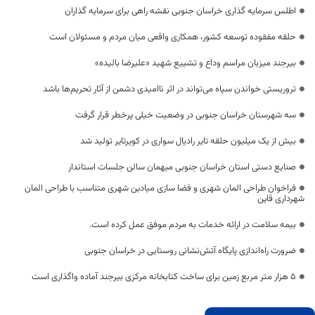
اطلس سرمایه گذاری خراسان جنوبی نقشه راهی برای سرمایه گذاران
حلقه مفقوده توسعه کشور، همکاری واقعی میان مردم و مسئولان است
بیرجند میزبان مراسم وداع و تشییع شهید «علیرضا بالیده»
تروریستی خواندن سپاه می‌تواند در اثر ناامیدی دشمن از آثار تحریم‌ها باشد
سه شهرستان خراسان جنوبی در وضعیت خیلی پرخطر قرار گرفت
بیش از یک میلیون حلقه تایر رادیال سواری در کویرتایر تولید شد
صنایع دستی استان خراسان جنوبی میهمان سالن جلسات استاندار
فراخوان طراحی المان شهری و فضا سازی میادین شهری متناسب با طراحی المان
شهرداری قاین
بیمه سلامت در ارائه خدمات به مردم موفق عمل کرده است.
ضرورت راه‌اندازی پایگاه آتش‌نشانی روستایی در خراسان جنوبی
۵ هزار متر مربع زمین برای ساخت کتابخانه مرکزی بیرجند آماده واگذاری است