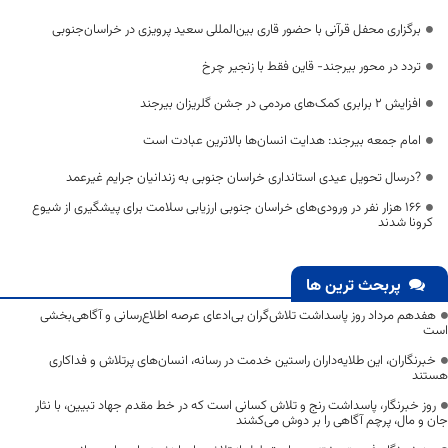
برگزاری محفل قرآنی با حضور قاری بین‌المللی سعید پرویزی در خراسان‌جنوبی
تردد در محور بیرجند- قاین فقط با زنجیر چرخ
افزایش ۲ برابری کمک‌های مردمی در جشن گلریزان بیرجند
امام جمعه بیرجند: هدایت انسان‌ها بالاترین عبادت است
?درسال تحویل عیدی استانداری خراسان جنوبی به زندانیان جرایم غیرعمد
۱۶۶ هزار نفر در ورودی‌های خراسان جنوبی ارزیابی سلامت برای پیشگیری از شیوع
کرونا شدند
پربحث ترین ها
هفدهم مرداد روز پاسداشت تلاش‌گران بی‌ادعای عرصه اطلاع‌رسانی و آگاهی‌بخشی
است
خبرنگاران، این طلایه‌داران راستین خدمت در رسانه، انسان‌های پرتلاش و فداکاری
هستند
روز خبرنگار، پاسداشت رنج و تلاش کسانی است که در خط مقدم جهاد تبیین، با نثار
جان و مال، پرچم آگاهی را بر دوش می‌کشند