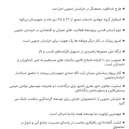
طرح خداقوت صنعتگر در خراسان جنوبی اجرا شد
استقرار گروه جهادی خدمات محور از ۲۲ تا ۲۵ دی ماه در شهرستان زیرکوه
عزم آستان قدس برتوسعه فعالیت های عمرانی و اقتصادی در خراسان جنوبی
امروز زرشک در کنار دیگر مولفه ها یک هویت برای خراسان جنوبی است
درگاه ملی مجوزها راهبردی در تسهیل فرآیندهای کسب و کار
تصویب بند ۱۰ لایحه اصلاح قانون مالیات های مستقیم به ضرر کشاورزان و
دامداران است
آغاز پروژه زیباسازی میدان آیت الله عبادی شهرستان بیرجند با حضور استاندار
خراسان‌جنوبی
تسلیت معاون امور هنری کشور برای درگذشت دو هنرمند موسیقی نواحی عیسی
رستمی‌افین و رسول‌بخش زنگشاهی
خراسان جنوبی از دانشجویان خارجی برای توسعه گردشگری سلامت کمک می
گیرد
مهمترین اولویت ما توسعه همه جانبه استان است
کشت گلخانه ای، راهکاری مناسب در راستای مدیریت منابع آبی و تنوع در
محصول