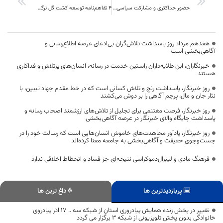
حضور حداکثری و مشارکت سیاسی مردم یک اصل در نظام جمهوری اسلامی است
۴ تفاهم‌نامه توسعه کشت گل نرگس در خوسف امضا شد
هفدهم مرداد روز پاسداشت تلاش‌گران بی‌ادعای عرصه اطلاع‌رسانی و
آگاهی‌بخشی است
خبرنگاران، این طلایه‌داران راستین خدمت در رسانه، انسان‌های پرتلاش و فداکاری
هستند
روز خبرنگار، پاسداشت رنج و تلاش کسانی است که در خط مقدم جهاد تبیین، با
نثار جان و مال، پرچم آگاهی را بر دوش می‌کشند
روز خبرنگار، فرصت مغتنمی برای تجلیل از تلاش‌های ارزشمند اصحاب رسانه و
پاسداشت جایگاه والای خبرنگار در عرصه آگاهی‌بخشی
روز خبرنگار، یادآور مجاهدت‌های خاموش انسان‌هایی است که رسالت خود را در
جست‌وجوی حقیقت و آگاهی‌بخشی به جامعه معنا کرده‌اند
فرهنگ مادی و لیبرال‌دموکراسی نتیجه‌ای جز فساد و انحطاط اخلاقی ندارد
پربازدیدترین ها
داغ ترین ها
تغییر در پخش زنده همایش پیادروری استان از شبکه سه .. 17 اذر پیادروی
خانوادگی بدون پخش تلویزیونی از شبکه 3 برگزار می گردد