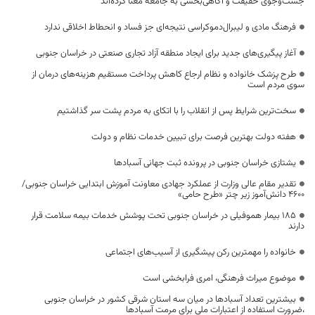
جست‌وجوی حقیقت و آگاهی‌بخشی به جامعه معنا کرده‌اند
فرهنگ مادی و لیبرال‌دموکراسی نتیجه‌ای جز فساد و انحطاط اخلاقی ندارد
آغاز پیگیری‌های جدید برای ایجاد منطقه آزاد تجاری صنعتی در خراسان جنوبی
طرح پزشک خانواده و نظام ارجاع کاهش پرداخت مستقیم هزینه‌های درمان از
سوی مردم است
سخت‌ترین شرایط پس از انقلاب را با اتکای به مردم پشت سر گذاشتیم
هفته دولت بهترین فرصت برای تبیین خدمات نظام و دولت
یشتازی خراسان جنوبی در پرونده ثبت جهانی آسبادها
تقدیر مقام عالی وزارت از عملکرد جهادی معاونت آموزش ابتدایی خراسان جنوبی/
۴۶۰۰ دانش‌آموز زیر چتر «طرح حامی»
۱۸۵ بیمار هموفیلی در خراسان جنوبی تحت پوشش خدمات بیمه سلامت قرار
دارند
خانواده را مهمترین رکن پیشگیری از آسیب‌های اجتماعی
موضوع میراث فرهنگی، امری فرابخشی است
بیشترین تعداد آسبادها در میان سه استان شرقی کشور در خراسان جنوبی
،ضرورت استفاده از اعتبارات ملی برای مرمت آسبادها