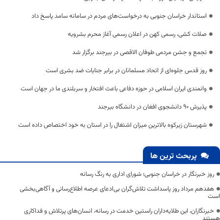
استاندار خراسان جنوبی به درخواست‌های مردم در سامانه سامد پاسخ داد
صلات کشی، رسمی کهن در اعلان رسمی آغاز محرم بشرویه
تجمع و جشن مردمی طوفان الاقصی در بیرجند برگزار شد
روز قدس جلوه‌ای از اتحاد مسلمانان در برابر جنایات ضد بشری است
وانمندی ایران اسلامی در حوزه دفاعی باعث افتخار و سربلندی ما در جهان است
پذیرش ۹۰ دانشجوی افغان در دانشگاه بیرجند
شهرستان زیرکوه بالاترین میزان اشتغال را در استان به خود اختصاص داده است
پربحث ترین ها
روز خبرنگار در خراسان جنوبی؛ شورای اداری به رنگ رسانه
هفدهم مرداد روز پاسداشت تلاش‌گران بی‌ادعای عرصه اطلاع‌رسانی و آگاهی‌بخشی
است
خبرنگاران، این طلایه‌داران راستین خدمت در رسانه، انسان‌های پرتلاش و فداکاری
هستند