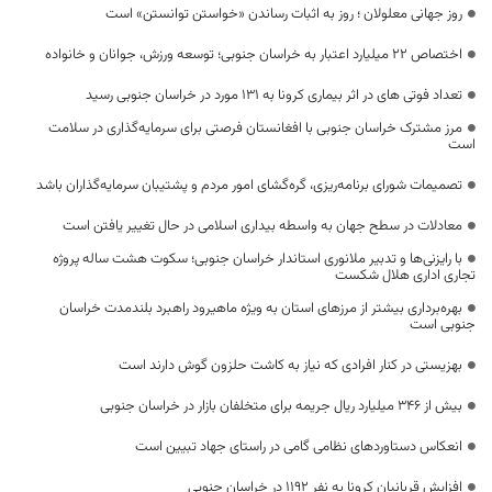
روز جهانی معلولان ؛ روز به اثبات رساندن «خواستن توانستن» است
اختصاص ۲۲ میلیارد اعتبار به خراسان جنوبی؛ توسعه ورزش، جوانان و خانواده
تعداد فوتی های در اثر بیماری کرونا به 131 مورد در خراسان جنوبی رسید
مرز مشترک خراسان جنوبی با افغانستان فرصتی برای سرمایه‌گذاری در سلامت
است
تصمیمات شورای برنامه‌ریزی، گره‌گشای امور مردم و پشتیبان سرمایه‌گذاران باشد
معادلات در سطح جهان به واسطه بیداری اسلامی در حال تغییر یافتن است
با رایزنی‌ها و تدبیر ملانوری استاندار خراسان جنوبی؛ سکوت هشت ساله پروژه
تجاری اداری هلال شکست
بهره‌برداری بیشتر از مرزهای استان به ویژه ماهیرود راهبرد بلندمدت خراسان
جنوبی است
بهزیستی در کنار افرادی که نیاز به کاشت حلزون گوش دارند است
بیش از 346 میلیارد ریال جریمه برای متخلفان بازار در خراسان جنوبی
انعکاس دستاوردهای نظامی گامی در راستای جهاد تبیین است
افزایش قربانیان کرونا به نفر ۱۱۹۲ در خراسان جنوبی