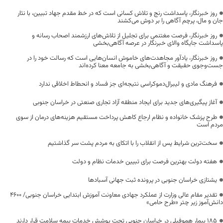
روز خبرنگار، پاسداشت رنج و تلاش کسانی است که در خط مقدم جهاد تبیین، با نثار
جان و مال، پرچم آگاهی را بر دوش می‌کشند
روز خبرنگار، فرصت مغتنمی برای تجلیل از تلاش‌های ارزشمند اصحاب رسانه و
پاسداشت جایگاه والای خبرنگار در عرصه آگاهی‌بخشی
روز خبرنگار، یادآور مجاهدت‌های خاموش انسان‌هایی است که رسالت خود را در
جست‌وجوی حقیقت و آگاهی‌بخشی به جامعه معنا کرده‌اند
فرهنگ مادی و لیبرال‌دموکراسی نتیجه‌ای جز فساد و انحطاط اخلاقی ندارد
آغاز پیگیری‌های جدید برای ایجاد منطقه آزاد تجاری صنعتی در خراسان جنوبی
طرح پزشک خانواده و نظام ارجاع کاهش پرداخت مستقیم هزینه‌های درمان از سوی
مردم است
سخت‌ترین شرایط پس از انقلاب را با اتکای به مردم پشت سر گذاشتیم
هفته دولت بهترین فرصت برای تبیین خدمات نظام و دولت
یشتازی خراسان جنوبی در پرونده ثبت جهانی آسبادها
تقدیر مقام عالی وزارت از عملکرد جهادی معاونت آموزش ابتدایی خراسان جنوبی/ ۴۶۰۰
دانش‌آموز زیر چتر «طرح حامی»
۱۸۵ بیمار هموفیلی در خراسان جنوبی تحت پوشش خدمات بیمه سلامت قرار دارند