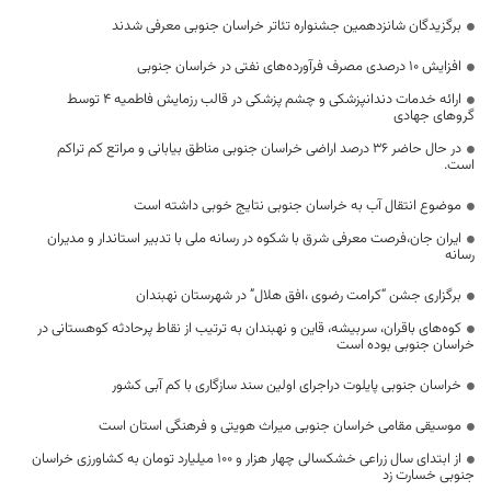
برگزیدگان شانزدهمین جشنواره تئاتر خراسان جنوبی معرفی شدند
افزایش ۱۰ درصدی مصرف فرآورده‌های نفتی در خراسان جنوبی
ارائه خدمات دندانپزشکی و چشم پزشکی در قالب رزمایش فاطمیه ۴ توسط
گروهای جهادی
در حال حاضر ۳۶ درصد اراضی خراسان جنوبی مناطق بیابانی و مراتع کم تراکم
است.
موضوع انتقال آب به خراسان جنوبی نتایج خوبی داشته است
ایران جان،فرصت معرفی شرق با شکوه در رسانه ملی با تدبیر استاندار و مدیران
رسانه
برگزاری جشن “کرامت رضوی ،افق هلال” در شهرستان نهبندان
کوه‌های باقران، سربیشه، قاین و نهبندان به ترتیب از نقاط پرحادثه کوهستانی در
خراسان جنوبی بوده است
خراسان جنوبی پایلوت دراجرای اولین سند سازگاری با کم آبی کشور
موسیقی مقامی خراسان جنوبی میراث هویتی و فرهنگی استان است
از ابتدای سال زراعی خشکسالی چهار هزار و ۱۰۰ میلیارد تومان به کشاورزی خراسان
جنوبی خسارت زد