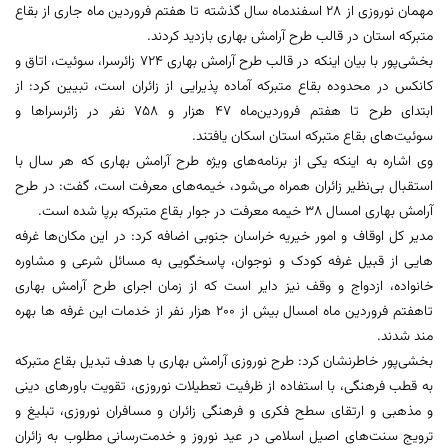
مهمان نوروزی از 28 اسفندماه سال گذشته تا هفتم فروردین ماه جاری از بقاع
متبرکه استان در قالب طرح آرامش بهاری بازدید کردند.
بخشی‌پور با بیان اینکه در قالب طرح آرامش بهاری 724 زائرسرا، سوئیت، اتاق و
کانکس در محدوده بقاع متبرکه آماده پذیرایی از زائران است، تبیین کرد: از
ابتدای طرح تا هفتم فروردین‌ماه 47 هزار و 758 نفر در زائرسراها و
سوئیت‌های بقاع متبرکه استان اسکان یافتند.
وی اشاره به اینکه یکی از برنامه‌های ویژه طرح آرامش بهاری که هر سال با
استقبال بی‌نظیر زائران همراه می‌شود، خیمه‌های معرفت است، گفت: در طرح
آرامش بهاری امسال 38 خیمه معرفت در جوار بقاع متبرکه برپا شده است.
مدیر کل اوقاف و امور خیریه خراسان جنوبی اضافه کرد: در این مکان‌ها غرفه
هایی از قبیل غرفه کودک و نوجوان، پاسخگویی به مسائل شرعی و مشاوره
خانواده، ازدواج و وقف نیز دایر است که از زمان اجرای طرح آرامش بهاری
تاهفتم فروردین ماه امسال بیش از 200 هزار نفر از خدمات این غرفه ها بهره
مند شدند.
بخشی‌پور خاطرنشان کرد: طرح نوروزی آرامش بهاری با هدف تبدیل بقاع متبرکه
به قطب فرهنگی، با استفاده از ظرفیت تعطیلات نوروزی، تقویت باورهای دینی
و مذهبی و ارتقای سطح فکری و فرهنگی زائران و مسافران نوروزی، تبلیغ و
ترویج سنت‌های اصیل اسلامی در عید نوروز و خدمت‌رسانی مطلوب به زائران