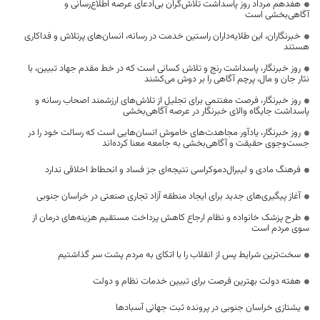
هفدهم مرداد روز پاسداشت تلاش‌گران بی‌ادعای عرصه اطلاع‌رسانی و
آگاهی‌بخشی است
خبرنگاران، این طلایه‌داران راستین خدمت در رسانه، انسان‌های پرتلاش و فداکاری
هستند
روز خبرنگار، پاسداشت رنج و تلاش کسانی است که در خط مقدم جهاد تبیین، با
نثار جان و مال، پرچم آگاهی را بر دوش می‌کشند
روز خبرنگار، فرصت مغتنمی برای تجلیل از تلاش‌های ارزشمند اصحاب رسانه و
پاسداشت جایگاه والای خبرنگار در عرصه آگاهی‌بخشی
روز خبرنگار، یادآور مجاهدت‌های خاموش انسان‌هایی است که رسالت خود را در
جست‌وجوی حقیقت و آگاهی‌بخشی به جامعه معنا کرده‌اند
فرهنگ مادی و لیبرال‌دموکراسی نتیجه‌ای جز فساد و انحطاط اخلاقی ندارد
آغاز پیگیری‌های جدید برای ایجاد منطقه آزاد تجاری صنعتی در خراسان جنوبی
طرح پزشک خانواده و نظام ارجاع کاهش پرداخت مستقیم هزینه‌های درمان از
سوی مردم است
سخت‌ترین شرایط پس از انقلاب را با اتکای به مردم پشت سر گذاشتیم
هفته دولت بهترین فرصت برای تبیین خدمات نظام و دولت
یشتازی خراسان جنوبی در پرونده ثبت جهانی آسبادها