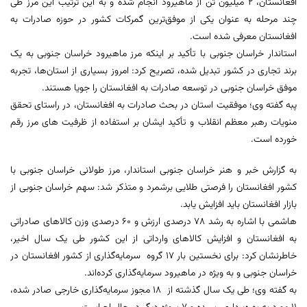
افغانستان، ۲ میلیون تن از ماهیرود انجام شده و به این ترتیب این مرز طی
چند مرحله به عنوان یکی از موفق‌ترین گمرکات کشور در حوزه صادرات به
افغانستان معرفی شده است.
استاندار خراسان جنوبی با تأکید بر اینکه مرز ماهیرود خراسان جنوبی به یک
برند تجاری در کشور تبدیل شده، تصریح کرد: امروز بسیاری از استان‌ها، تجربه
موفق خراسان جنوبی در توسعه صادرات به افغانستان را جویا هستند.
پبه گفته وی؛ موفقیت استان در بحث صادرات به افغانستان، در راستای تحقق
منویات رهبر معظم انقلاب و تأکید ایشان بر استفاده از ظرفیت های مرز رقم
خورده است.
به گزارش خبر و هنر خراسان جنوبی استاندار، مرز طولانی خراسان جنوبی با
کشور افغانستان را فرصتی طلایی برشمرد و متذکر شد: سهم خراسان جنوبی از
بازار افغانستان باید افزایش یابد.
هاشمی با اشاره به رشد ۷۸ درصدی ارزش و ۶۰ درصدی وزن کالاهای صادراتی
به افغانستان و افزایش کالاهای وارداتی از این کشور طی یک سال اخیر،
خاطرنشان کرد: برای نخستین بار ۱۷ گروه سرمایه‌گذاری از کشور افغانستان در
خراسان جنوبی و به ویژه در ماهیرود سرمایه‌گذاری کرده‌اند.
به گفته وی؛ طی یک سال گذشته از ۱۸ مجوز سرمایه‌گذاری خارجی صادر شده،