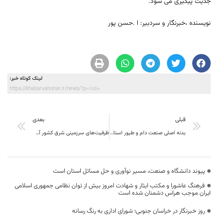
جدیت پیگیری می شود.
نویسنده ،خبرنگار و سردبیر: ا .حسن پور
لینک کوتاه خبر:
https://khabarvahonar.ir/news/?p=111510
قبلی
بعدی
بدنه اصلی صنعت دام و طیور استان آماده همکاری برای عبور از شرایط سخت کنونی است
ظرفیت‌های سرزمینی شرق کشور آن‌گونه که باید به کار گرفته نشده‌اند
پیوند دانشگاه و صنعت، مسیر نوآوری و حل مسائل استان است
فرهنگ عاشورا و مکتب ایثار و شهادت امروز بیش از توان نظامی جمهوری اسلامی
ایران موجب هراس دشمنان شده است
روز خبرنگار در خراسان جنوبی؛ شورای اداری به رنگ رسانه