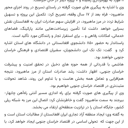
۱۱ مورد به بهره‌برداری رسیده و ۷ پروژه دیگر در حال اجراست.
وی با اشاره به پیگیری های صورت گرفته در راستای تسریع در روند اجرای محور
ماهیرود- فراه بعد از ۱۷ سال وقفه، تصریح کرد: تکمیل این پروژه و تسهیل
شرایط تردد در مرز ماهیرود، در افزایش سهم صادرات ایران به افغانستان نقش
بسزایی خواهد داشت لذا تأمین زیرساخت‌هایی مانند پارکینگ، فضاهای
خدماتی، امکانات رفاهی و … برای استقرار تجار و رانندگان مورد تأکید است.
پاستاندار به حضور ۸۵۰ دانشجوی افغانستانی در دانشگاه های استان اشاره
کرد و گفت: تک تک این دانشجویان، سفیران اقتصادی و فرهنگی خراسان
جنوبی خواهند بود.
هاشمی با قدردانی از همه حوزه های دخیل در تحقق امنیت و پیشرفت
خراسان جنوبی، اظهار داشت: رشد صادرات استان از مرز ماهیرود، نتیجه
هم‌افزایی و تعامل همه بخش هاست و با تداوم این روند، شاهد تحولات
مثبت‌تری در اقتصاد خراسان جنوبی خواهیم بود.
وی از پیگیری های صورت گرفته برای راه اندازی مسیر آنتنی راه‌آهن چابهار-
بیرجند به سمت ماهیرود گفت و خاطرنشان کرد: اتصال این مرز به شبکه ریلی
کشور، جایگاه استان را در ترانزیت منطقه‌ای ارتقاء می بخشد.
به گفته وی؛ ایجاد منطقه آزاد تجاری ایران افغانستان از مطالبات استان است و
از این جهت که تحولی اساسی در اقتصاد خراسان جنوبی ایجاد خواهد کرد، با