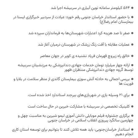
۵۶۴ کیلومتر سامانه نوین آبیاری در سربیشه اجرا شد
با حضور استاندار خراسان جنوبی رقم خورد؛ عیادت از سردبیر خبرگزاری ایسنا در
بیمارستان امام رضا(ع)
صفر تا صد هزینه کرد اعتبارات شهرستان‌ها به فرمانداران سپرده شد
عملیات مقابله با آفت زنگ زرشک در شهرستان درمیان آغاز شد
خالق راه زيروچ قهرمان فریاد نشنیده ی کویر در جهان معاصر
ارائه چهار میلیارد تومان خدمات جهادی دندانپزشکی به مرزنشینان سربیشه
توسط گروه جهادی دندانپزشکی منتظران ظهور
بررسی اجمالی به حادثه آتش سوزی بیمارستان گاندی از منظر سلامت در بلایا و
فوریت ها
برای ۲۱ وسیله بازی در شهربازی‌های بیرجند استاندارد اخذ شده است.
کلینیک تخصصی در سربیشه با مشارکت خیرین در حال ساخت است
برگزاری جشنواره فیلم موبایلی دانش آموزی لیمو شیرین به مناسبت چهل و
چهارمین سالگرد پیروزی انقلاب اسلامی در خراسان جنوبی
استاندار خراسان‌جنوبی: باید همه تلاش کنند تا بتوانیم برای توسعه استان کاری
انجام دهیم.