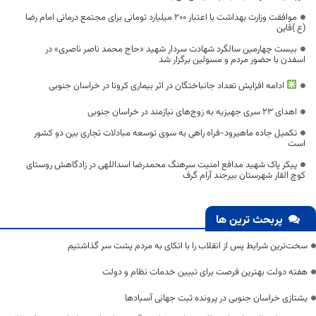
موافقت وزارت بهداشت با اعتبار ۲۰۰ میلیارد تومانی برای مجتمع درمانی امام رضا
(ع )قاین
بیست چهارمین سالگرد شهادت سردار شهید «حاج محمد ناصر ناصری» در
اسفدن با حضور مردم و مسولین برگزار شد
ادامه افزایش تعداد جانباختگان در اثر بیماری کرونا در خراسان جنوبی
اهدای ۲۳ سری جهیزیه به زوج‌های نیازمند در خراسان جنوبی
تکمیل جاده ماهیرود-فراه راهی به سوی توسعه مبادلات تجاری بین دو کشور
است
پیکر پاک شهید مدافع امنیت سرهنگ محمدرضا اسداللهی در زادگاهش روستای
کوچ القار شهرستان بیرجند آرام گرف
پربحث ترین ها
سخت‌ترین شرایط پس از انقلاب را با اتکای به مردم پشت سر گذاشتیم
هفته دولت بهترین فرصت برای تبیین خدمات نظام و دولت
یشتازی خراسان جنوبی در پرونده ثبت جهانی آسبادها