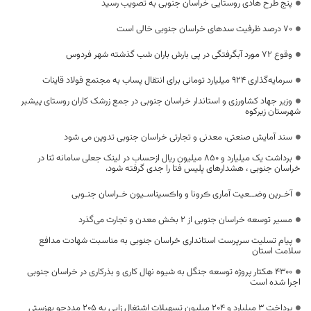
پنج طرح هادی روستایی خراسان جنوبی به تصویب رسید
۷۰ درصد ظرفیت سدهای خراسان جنوبی خالی است
وقوع ۷۲ مورد آبگرفتگی در پی بارش باران شب گذشته شهر فردوس
سرمایه‌گذاری ۹۲۴ میلیارد تومانی برای انتقال پساب به مجتمع فولاد قاینات
وزیر جهاد کشاورزی و استاندار خراسان جنوبی در جمع زرشک کاران روستای پیشبر
شهرستان زیرکوه
سند آمایش صنعتی، معدنی و تجارتی خراسان جنوبی تدوین می شود
برداشت یک میلیارد و ۸۵۰ میلیون ریال ازحساب در لینک جعلی سامانه ثنا در
خراسان جنوبی ، هشدارهای پلیس فتا را جدی گرفته شود،
آخـرین وضــعیت آماری ڪرونا و واڪسیناسـیون خـراسان جنـوبی
مسیر توسعه خراسان جنوبی از ۲ بخش معدن و تجارت می‌گذرد
پیام تسلیت سرپرست استانداری خراسان جنوبی به مناسبت شهادت مدافع
سلامت استان
4300 هکتار پروژه توسعه جنگل به شیوه نهال کاری و بذرکاری در خراسان جنوبی
اجرا شده است
پرداخت 3 میلیارد و 204 میلیون تسهیلات اشتغال زایی به 205 مددجو بهزستی