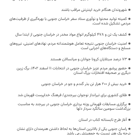
شهروندان هنگام خرید اینترنتی مراقب باشند
کمیته تولید محتوا و نوآوری ستاد سفر خراسان جنوبی با بهره‌گیری از ظرفیت‌های
مردمی تشکیل شده است.
کشف یک تن و 478 کیلوگرم انواع مواد مخدر در خراسان جنوبی از ابتدا سال
امنیت خراسان جنوبی نتیجه تعامل هوشمندانه مردم، نهادهای امنیتی، نیروهای
مسلح و دستگاه‌های اجرایی است
73 درصد مبتلایان کرونا جوانان و میانسالان هستند
حضور پرشور مردم عزیز خراسان جنوبی در انتخابات ۱۱ اسفند ۱۴۰۲، برگ زرین
دیگری بر صحیفه افتخارات بزرگ استان
خرید بیش از ۲۰۰ هزار تن بذر گندم و جو در خراسان جنوبی
طلای کشوری برای تیرانداز نوجوان بیرجندی/ فرهنگ خداپرست قهرمان شد
برگزاری مسابقات قهرمانی وزنه برداری خراسان جنوبی در بیرجند به مناسبت
بزرگداشت سومین سالگرد سردار دلها
آغاز طرح تابستانه کتاب در استان
راسان جنوبی یکی از بالاترین استان‌ها به لحاظ داشتن هنرمندان دارای نشان
درجه یک هنر نسبت به جمعیتش می باشد