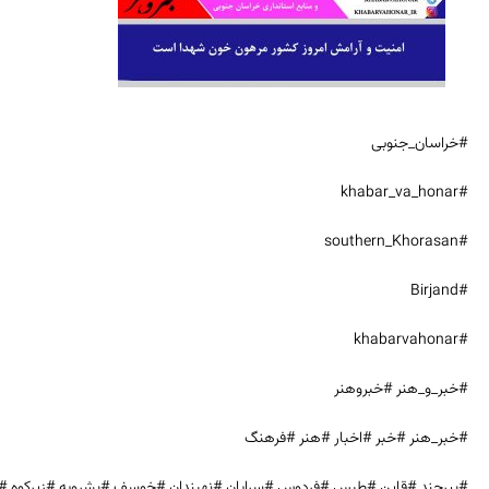
#خراسان_جنوبی
#khabar_va_honar
#southern_Khorasan
#Birjand
#khabarvahonar
#خبر_و_هنر #خبروهنر
#خبر_هنر #خبر #اخبار #هنر #فرهنگ
#بیرجند #قاین #طبس #فردوس #سرایان #نهبندان #خوسف #بشرویه #زیرکوه #