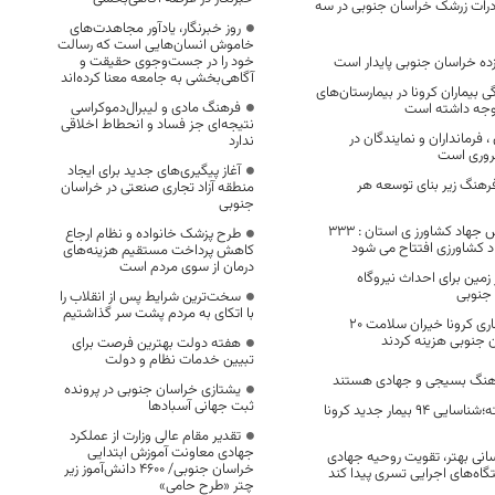
بری صادرات زرشک خراسان جنوبی در سه
روز خبرنگار، یادآور مجاهدت‌های
خاموش انسان‌هایی است که رسالت
خود را در جست‌وجوی حقیقت و
زده خراسان جنوبی پایدار است
آگاهی‌بخشی به جامعه معنا کرده‌اند
 بیماران کرونا در بیمارستان‌های
فرهنگ مادی و لیبرال‌دموکراسی
توجه داشته است
نتیجه‌ای جز فساد و انحطاط اخلاقی
فرمانداران و نمایندگان در
ندارد
ضروری است
آغاز پیگیری‌های جدید برای ایجاد
 فرهنگ زیر بنای توسعه هر
منطقه آزاد تجاری صنعتی در خراسان
جنوبی
ولی پور مطلق رییس جهاد کشاورز ی استان : ٣٣٣
طرح پزشک خانواده و نظام ارجاع
د کشاورزی افتتاح می شود
کاهش پرداخت مستقیم هزینه‌های
درمان از سوی مردم است
۹۳۶ هکتار زمین برای احداث نیروگاه
جنوبی
سخت‌ترین شرایط پس از انقلاب را
با اتکای به مردم پشت سر گذاشتیم
از ابتدای شیوع بیماری کرونا خیران سلامت ۲۰
ان جنوبی هزینه کردند
هفته دولت بهترین فرصت برای
تبیین خدمات نظام و دولت
رهنگ بسیجی و جهادی هستند
یشتازی خراسان جنوبی در پرونده
ثبت جهانی آسبادها
در 24 ساعت گذشته؛شناسایی 94 بیمار جدید کرونا
تقدیر مقام عالی وزارت از عملکرد
جهادی معاونت آموزش ابتدایی
انی بهتر، تقویت روحیه جهادی
خراسان جنوبی/ ۴۶۰۰ دانش‌آموز زیر
گاه‌های اجرایی تسری پیدا کند
چتر «طرح حامی»