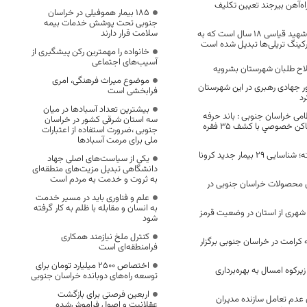
اه‌آهن بیرجند تعیین تکلیف
۱۸۵ بیمار هموفیلی در خراسان
جنوبی تحت پوشش خدمات بیمه
سلامت قرار دارند
از عجایب : مدرسه شهید قیاسی ۱۸ سال است که به
رکینگ تریلی‌ها تبدیل شده است
خانواده را مهمترین رکن پیشگیری از
آسیب‌های اجتماعی
لاح طلبان شهرستان بشرویه
موضوع میراث فرهنگی، امری
جهادی رهبری در این شهرستان
فرابخشی است
رد
بیشترین تعداد آسبادها در میان
امی خراسان جنوبی : باند حرفه
سه استان شرقی کشور در خراسان
ای سرقت خودرو و اماكن خصوصي با كشف 35 فقره
جنوبی ،ضرورت استفاده از اعتبارات
ملی برای مرمت آسبادها
در 24 ساعت گذشته؛ شناسایی 29 بیمار جدید کرونا
یکی از سیاست‌های اصلی جهاد
دانشگاهی تبدیل مزیت‌های منطقه‌ای
به ثروت و خدمت به مردم است
ی محصولات خراسان جنوبی در
علم و فناوری باید در مسیر خدمت
به انسان و مقابله با ظلم به کار گرفته
شهری از استان در وضعیت قرمز
شود
کنترل ملخ نیازمند همکاری
هه کرامت در خراسان جنوبی برگزار
فرامنطقه‌ای است
اختصاص 2500 میلیارد تومان برای
یرکوه امسال به بهره‌برداری
توسعه راه‌های دوبانده خراسان جنوبی
اربعین فرصتی برای بازگشت
عدم تعامل سازنده مدیران
عقلانیت و اصول فراموش‌شده