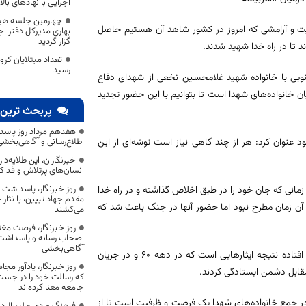
اجرایی با نهادهای با
چهارمین جلسه هیا
یت و آرامشی که امروز در کشور شاهد آن هستیم حاصل
بهاری مدیرکل دفتر اجت
گزار گردید
تا در راه خدا شهید شدند.
رسید
وبی با خانواده شهید غلامحسین نخعی از شهدای دفاع
خانواده‌های شهدا است تا بتوانیم با این حضور تجدید
پربحث ترین 
هفدهم مرداد روز پاسد
ود عنوان کرد: هر از چند گاهی نیاز است توشه‌ای از این
اطلاع‌رسانی و آگاهی‌بخش
خبرنگاران، این طلایه‌د
انسان‌های پرتلاش و فداک
روز خبرنگار، پاسداشت
انی که جان خود را در طبق اخلاص گذاشته و در راه خدا
مقدم جهاد تبیین، با نثار
 آن زمان مطرح نبود اما حضور آنها در جنگ باعث شد که
می‌کشند
روز خبرنگار، فرصت مغت
اصحاب رسانه و پاسداشت ج
آگاهی‌بخشی
وی یادآور شد: اگر امروز زندگی بر مدار موفقیت است و اتفاقات خوبی در کشور افتاده نتیجه ایثارهایی است که در دهه ۶۰ و در جریان
روز خبرنگار، یادآور 
قابل دشمن ایستادگی کردند.
که رسالت خود را در جس
جامعه معنا کرده‌اند
در جمع خانواده‌های شهدا یک فرصت و ظرفیت است تا از