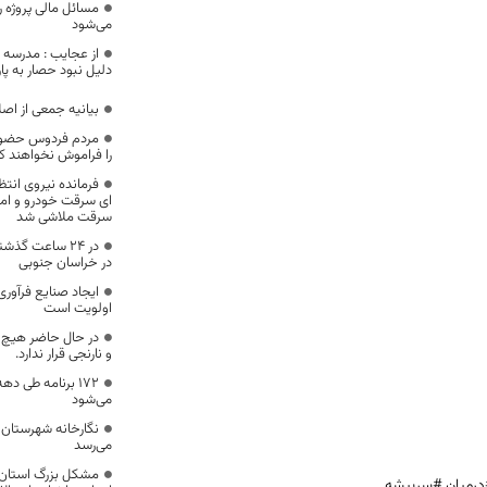
مسائل مالی پروژه ر
می‌شود
دلیل نبود حصار به پا
بیانیه جمعی از اص
مردم فردوس حضور 
را فراموش نخواهند ک
فرمانده نیروی انتظ
سرقت ملاشی شد
در خراسان جنوبی
ایجاد صنایع فرآور
اولویت است
در حال حاضر هیچ 
و نارنجی قرار ندارد.
۱۷۲ برنامه طی د
می‌شود
نگارخانه شهرستان ز
می‌رسد
مشکل بزرگ استان 
درمیان #سربیشه