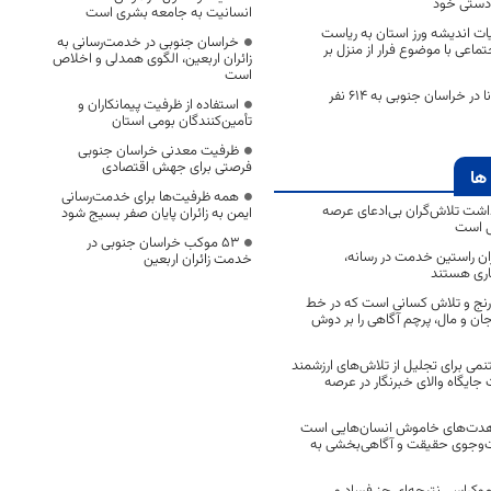
لادستی خود
انسانیت به جامعه بشری است
ت اندیشه ورز استان به ریاست
خراسان جنوبی در خدمت‌رسانی به
ماعی با موضوع فرار از منزل بر
زائران اربعین، الگوی همدلی و اخلاص
است
تعداد مبتلایان کرونا در خراسان جنوبی به 614 نفر
استفاده از ظرفیت پیمانکاران و
تأمین‌کنندگان بومی استان
ظرفیت معدنی خراسان جنوبی
فرصتی برای جهش اقتصادی
ها
همه ظرفیت‌ها برای خدمت‌رسانی
اشت تلاش‌گران بی‌ادعای عرصه
ایمن به زائران پایان صفر بسیج شود
ی است
53 موکب خراسان جنوبی در
اران راستین خدمت در رسانه،
خدمت زائران اربعین
اری هستند
 رنج و تلاش کسانی است که در خط
 جان و مال، پرچم آگاهی را بر دوش
نمی برای تجلیل از تلاش‌های ارزشمند
ایگاه والای خبرنگار در عرصه
مجاهدت‌های خاموش انسان‌هایی است
ت‌وجوی حقیقت و آگاهی‌بخشی به