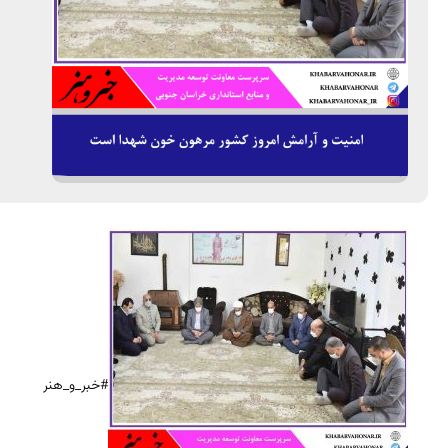
#خبر_و_هنر