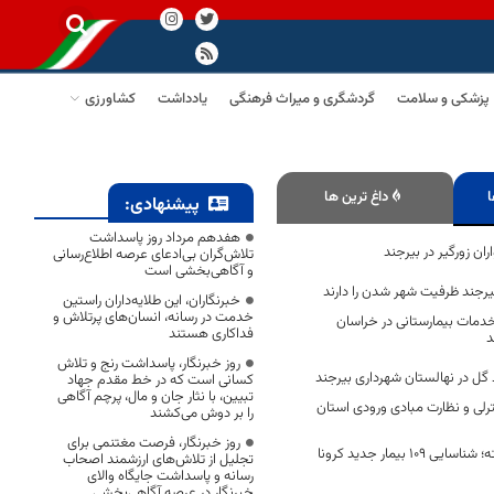
پزشکی و سلامت
گردشگری و میراث فرهنگی
یادداشت
کشاورزی
ا
داغ ترین ها
پیشنهادی:
هفدهم مرداد روز پاسداشت
ن زورگیر در بیرجند
تلاش‌گران بی‌ادعای عرصه اطلاع‌رسانی
و آگاهی‌بخشی است
یرجند ظرفیت شهر شدن را دارند
خبرنگاران، این طلایه‌داران راستین
خدمت در رسانه، انسان‌های پرتلاش و
دمات بیمارستانی در خراسان
فداکاری هستند
د
روز خبرنگار، پاسداشت رنج و تلاش
ل در نهالستان شهرداری بیرجند
کسانی است که در خط مقدم جهاد
تبیین، با نثار جان و مال، پرچم آگاهی
رلی و نظارت مبادی ورودی استان
را بر دوش می‌کشند
روز خبرنگار، فرصت مغتنمی برای
در 24 ساعت گذشته؛ شناسایی 109 بیمار جدید کرونا
تجلیل از تلاش‌های ارزشمند اصحاب
رسانه و پاسداشت جایگاه والای
خبرنگار در عرصه آگاهی‌بخشی