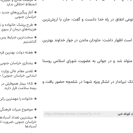
فرهنگ مادی و لیبرال‌د
انحطاط اخلاقی ندارد
آغاز پیگیری‌های جدید ب
خراسان جنوبی
نوعی انفاق در راه خدا دانست و گفت: جان با ارزش‌ترین
طرح پزشک خانواده و 
هزینه‌های درمان از سوی
سخت‌ترین شرایط پس از 
ا است اظهار داشت: جاودان ماندن در جوار خداوند بهترین
گذاشتیم
هفته دولت بهترین فرص
هرستان سربیشه متولد شد و در جوانی به عضویت شورای اسلامی روستا
یشتازی خراسان جنوبی د
تقدیر مقام عالی وزارت
ابتدایی خراسان جنوبی/ ۴۶۰۰ دانش‌آموز زیر چتر «طرح حامی»
ن تک تیرانداز در لشکر ویژه شهدا در شلمچه حضور یافت و
۱۸۵ بیمار هموفیلی
بیمه سلامت قرار دارند
خانواده را مهمترین رک
موضوع میراث فرهنگی،
 کوتاه خبر:
https://khabarvahonar.ir/news/?p=66820
بیشترین تعداد آسبادها
خراسان جنوبی ،ضرورت است
آسبادها