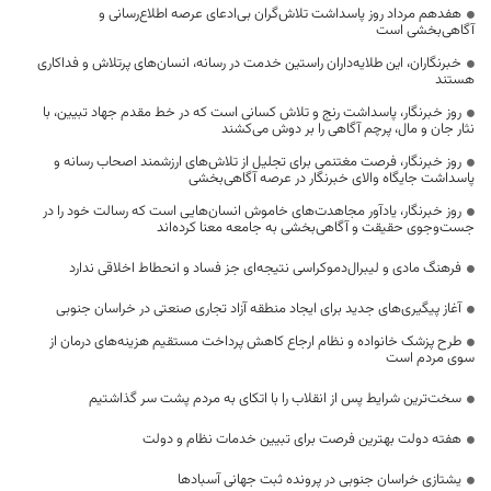
هفدهم مرداد روز پاسداشت تلاش‌گران بی‌ادعای عرصه اطلاع‌رسانی و
آگاهی‌بخشی است
خبرنگاران، این طلایه‌داران راستین خدمت در رسانه، انسان‌های پرتلاش و فداکاری
هستند
روز خبرنگار، پاسداشت رنج و تلاش کسانی است که در خط مقدم جهاد تبیین، با
نثار جان و مال، پرچم آگاهی را بر دوش می‌کشند
روز خبرنگار، فرصت مغتنمی برای تجلیل از تلاش‌های ارزشمند اصحاب رسانه و
پاسداشت جایگاه والای خبرنگار در عرصه آگاهی‌بخشی
روز خبرنگار، یادآور مجاهدت‌های خاموش انسان‌هایی است که رسالت خود را در
جست‌وجوی حقیقت و آگاهی‌بخشی به جامعه معنا کرده‌اند
فرهنگ مادی و لیبرال‌دموکراسی نتیجه‌ای جز فساد و انحطاط اخلاقی ندارد
آغاز پیگیری‌های جدید برای ایجاد منطقه آزاد تجاری صنعتی در خراسان جنوبی
طرح پزشک خانواده و نظام ارجاع کاهش پرداخت مستقیم هزینه‌های درمان از
سوی مردم است
سخت‌ترین شرایط پس از انقلاب را با اتکای به مردم پشت سر گذاشتیم
هفته دولت بهترین فرصت برای تبیین خدمات نظام و دولت
یشتازی خراسان جنوبی در پرونده ثبت جهانی آسبادها