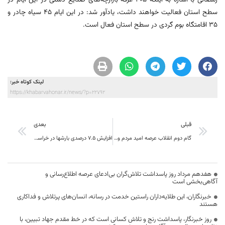
رمضانی با اشاره به اینکه 405 غرفه بازارچه‌های صنایع دستی در این ایام در
سطح استان فعالیت خواهند داشت، یادآور شد: در این ایام 45 سیاه چادر و
35 اقامتگاه بوم گردی در سطح استان فعال است.
لینک کوتاه خبر:
https://khabarvahonar.ir/news/?p=22792
قبلی
بعدی
گام دوم انقلاب عرصه امید مردم و ناامیدی استکبار
افزایش 7.5 درصدی بارشها در خراسان جنوبی/نهبندان کم باران ترین شهرستان استان
هفدهم مرداد روز پاسداشت تلاش‌گران بی‌ادعای عرصه اطلاع‌رسانی و
آگاهی‌بخشی است
خبرنگاران، این طلایه‌داران راستین خدمت در رسانه، انسان‌های پرتلاش و فداکاری
هستند
روز خبرنگار، پاسداشت رنج و تلاش کسانی است که در خط مقدم جهاد تبیین، با