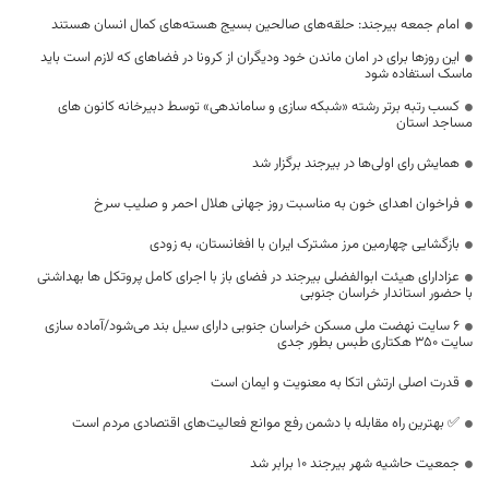
امام جمعه بیرجند: حلقه‌های صالحین بسیج هسته‌های کمال انسان هستند
این روزها برای در امان ماندن خود ودیگران از کرونا در فضاهای که لازم است باید
ماسک استفاده شود
کسب رتبه برتر رشته «شبکه سازی و ساماندهی» توسط دبیرخانه کانون های
مساجد استان
همایش رای اولی‌ها در بیرجند برگزار شد
فراخوان اهدای خون به مناسبت روز جهانی هلال احمر و صلیب سرخ
بازگشایی چهارمین مرز مشترک ایران با افغانستان، به زودی
عزادارای هیئت ابوالفضلی بیرجند در فضای باز با اجرای کامل پروتکل ها بهداشتی
با حضور استاندار خراسان جنوبی
۶ سایت نهضت ملی مسکن خراسان جنوبی دارای سیل بند می‌شود/آماده سازی
سایت ۳۵۰ هکتاری طبس بطور جدی
قدرت اصلی ارتش اتکا به معنویت و ایمان است
✅ بهترین راه مقابله با دشمن رفع موانع فعالیت‌های اقتصادی مردم است
جمعیت حاشیه شهر بیرجند ۱۰ برابر شد