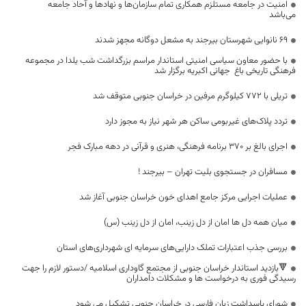
امنیت در جامعه مستلزم همکاری تمام سازمان‌ها و نهادها و آحاد جامعه
می‌باشد
۶۹ نانوایی شهرستان بیرجند به مشعل دوگانه مجهز شدند
با حضور معاون سیاسی امنیتی استاندار مراسم بزرگداشت شب یلدا در مجموعه
فرهنگی تاریخی باغ جهانی اکبریه برگزار شد
تریلی با ۷۷۲ کیلوگرم مرفین در خراسان جنوبی متوقف شد
تردد پلاک‌های غیربومی ساکن هر شهر نیاز به مجوز دارد
اجرای بالغ بر 370 برنامه فرهنگی، هنری و قرآنی در دهه مبارک فجر
مسافران در جستجوی بلیت تهران – بیرجند !
عملیات اجرایی مرکز جامع اهدای خون خراسان جنوبی آغاز شد
میان همه دل ها امان از دل زینب، امان از دل زینب (س)
بررسی جذب اعتبارات تملک دارایی‌های سرمایه ای شهرداری‌های استان
🔻بازدید استاندار خراسان جنوبی از مجتمع گاوداری اسلامیه /دستور لازم را جهت
رسیدگی فوری به درخواست ها و مشکلات دامداران
شورای پاسداشت زبان فارسی در خراسان جنوبی تشکیل می شود