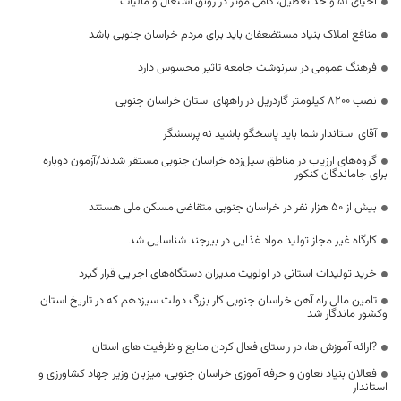
احیای ۵۱ واحد تعطیل، گامی مؤثر در رونق اشتغال و مالیات
منافع املاک بنیاد مستضعفان باید برای مردم خراسان جنوبی باشد
فرهنگ عمومی در سرنوشت جامعه تاثیر محسوس دارد
نصب 8200 کیلومتر گاردریل در راههای استان خراسان جنوبی
آقای استاندار شما باید پاسخگو باشید نه پرسشگر
گروه‌های ارزیاب در مناطق سیل‌زده خراسان جنوبی مستقر شدند/آزمون دوباره
برای جاماندگان کنکور
بیش از ۵۰ هزار نفر در خراسان جنوبی متقاضی مسکن ملی هستند
کارگاه غیر مجاز تولید مواد غذایی در بیرجند شناسایی شد
خرید تولیدات استانی در اولویت مدیران دستگاه‌های اجرایی قرار گیرد
تامین مالی راه آهن خراسان جنوبی کار بزرگ دولت سیزدهم که در تاریخ استان
وکشور ماندگار شد
?ارائه آموزش ها، در راستای فعال کردن منابع و ظرفیت های استان
فعالان بنیاد تعاون و حرفه آموزی خراسان جنوبی، میزبان وزیر جهاد کشاورزی و
استاندار