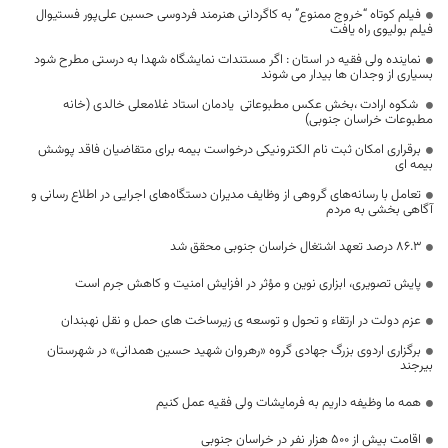
فیلم کوتاه “خروج ممنوع” به کاگردانی هنرمند فردوسی حسین علی‌پور فستیوال
فیلم بولیوی راه یافت
نماینده ولی فقیه در استان : اگر مستندات نمایشگاه شهدا به درستی مطرح شود
بسیاری از وجدان ها بیدار می شوند
شکوه ارادت ،بخش عکس مطبوعاتی یادمان استاد غلامعلی خالدی (خانه
مطبوعات خراسان جنوبی)
برقراری امکان ثبت نام الکترونیکی درخواست بیمه برای متقاضیان فاقد پوشش
بیمه ای
تعامل با رسانه‌های گروهی از وظایف مدیران دستگاه‌های اجرایی در اطلاع رسانی و
آگاهی بخشی به مردم
۸۶.۳ درصد تعهد اشتغال خراسان جنوبی محقق شد
پایش تصویری، ابزاری نوین و مؤثر در افزایش امنیت و کاهش جرم است
عزم دولت در ارتقاء و تحول و توسعه ی زیرساخت های حمل و نقل نهبندان
برگزاری اردوی بزرگ جهادی گروه «رهروان شهید حسین همدانی» در شهرستان
بیرجند
همه ما وظیفه داریم به فرمایشات ولی فقیه عمل کنیم
اقامت بیش از ۵۰۰ هزار نفر در خراسان جنوبی