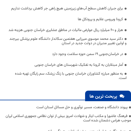
برای جبران کاهش سطح آب‌های زیرزمینی هیچ راهی جر کاهش برداشت نداریم
کرونا ویروس علایم و پروتکل ها
هزار و ۶۰ میلیارد ریال عوارض مالیات در مناطق عشایری خراسان جنوبی هزینه شد
دکتر سید محمد موسوی میرزایی هفتمین سکاندار دانشگاه علوم پزشکی بیرجند
و اولین تغییر مدیران در دولت جدید در استان
در خراسان‌جنوبی ۱۹ سمن حوزه سلامت وجود دارد
آمار مبتلایان به کرونا به تفکیک شهرستان های خراسان جنوبی
به منظور مبارزه کشاورزان خراسان جنوبی با زنگ زرشک، سم رایگان تهیه شده
است.
پربحث ترین ها
پیوند دانشگاه و صنعت، مسیر نوآوری و حل مسائل استان است
فرهنگ عاشورا و مکتب ایثار و شهادت امروز بیش از توان نظامی جمهوری اسلامی ایران
موجب هراس دشمنان شده است