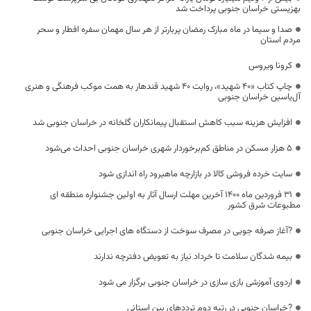
بهزیستی خراسان جنوبی پرداخت شد
صدا و سیما در ماه مبارک رمضان پربارتر از هر سال مهمان سفره افطار و سحر
مردم استان
کرونا ویروس
چاپ کتاب «۴۰ شهید»، روایت ۴۰ شهید قندهار به همت موکب فرهنگی و هنری
آل‌یاسین خراسان جنوبی
افزایش هزینه سبب کاهش استقبال پیمانکاران گلخانه در خراسان جنوبی شد
۵ هزار مسکن در مناطق کم‌برخوردار شهری خراسان جنوبی احداث می‌شود
سایت خرده فروشی کالا در بازارچه ماهیرود راه اندازی شود
31 فروردین ماه 1400 آخرین مهلت ارسال آثار به اولین جشنواره منطقه ای
مطبوعات شرق کشور
?آغاز صرفه جویی در مصرف سوخت از دستگاه های اجرایی خراسان جنوبی
بیمه‌ شدگان سلامت تا خرداد نیاز به تعویض دفترچه ندارند
اردوی آموزشی بازی سازی در خراسان جنوبی برگزار می شود
?خراسان جنوبی در رتبه دوم ترددهای بین استانی