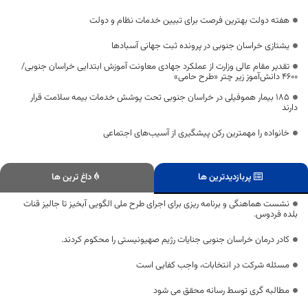
هفته دولت بهترین فرصت برای تبیین خدمات نظام و دولت
یشتازی خراسان جنوبی در پرونده ثبت جهانی آسبادها
تقدیر مقام عالی وزارت از عملکرد جهادی معاونت آموزش ابتدایی خراسان جنوبی/
۴۶۰۰ دانش‌آموز زیر چتر «طرح حامی»
۱۸۵ بیمار هموفیلی در خراسان جنوبی تحت پوشش خدمات بیمه سلامت قرار
دارند
خانواده را مهمترین رکن پیشگیری از آسیب‌های اجتماعی
پربازدیدترین ها
داغ ترین ها
نشست هماهنگی و برنامه ریزی برای اجرای طرح ملی الگویی آبخیز تا جالیز قنات
بلده فردوس.
کادر درمان خراسان جنوبی جنایات رژیم صهیونیستی را محکوم کردند.
مسئله شرکت در انتخابات، واجب کفایی است
مطالبه گری توسط رسانه محقق می شود