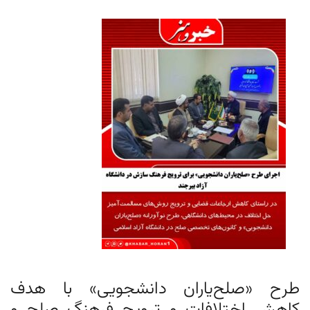
طرح «صلح‌یاران دانشجویی» با هدف
کاهش اختلافات و ترویج فرهنگ صلح و