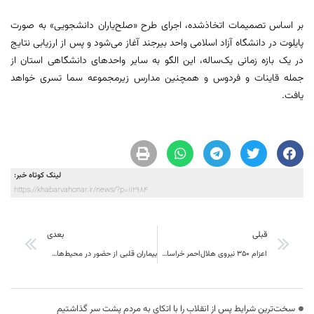
بر اساس تصمیمات اتخاذشده، اجرای طرح «صلح‌یاران دانشجویی» به صورت
پایلوت در دانشگاه آزاد اسلامی واحد بیرجند آغاز می‌شود و پس از ارزیابی نتایج
در یک بازه زمانی یک‌ساله، این الگو به سایر واحدهای دانشگاهی استان از
جمله قاینات و فردوس و همچنین مدارس زیرمجموعه سما تسری خواهد
یافت.
لینک کوتاه خبر:
https://khabarvahonar.ir/news/?p=112984
قبلی
بعدی
اعزام 350 نیروی هلال‌احمر خراسان جنوبی برای پوشش مراسم تشییع در مشهد
بیماران قلبی از حضور در محیط‌های شلوغ و پرجمعیت خودداری کنند
سخت‌ترین شرایط پس از انقلاب را با اتکای به مردم پشت سر گذاشتیم