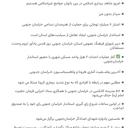
امروز شاهد بیداری اسلامی در بین بانوان جوامع غیراسلامی هستیم
سردار بدون مرز
اعتبار ۸ میلیارد تومانی برای حمایت از هنرمندان نساجی خراسان جنوبی
استاندار خراسان جنوبی: ایجاد تعامل از سیاست‌های استان است
دبیر شورای فرهنگ عمومی استان خراسان جنوبی :روز قدس یادآور لزوم وحدت
مسلمانان
آغاز عملیات احداث ۶ هزار واحد مسکن شهری با حضور استاندار
خراسان‌جنوبی
آخـرین وضــعیت آماری ڪرونا و واڪسیناسـیون خـراسان جنـوبی
مطلبی مهم در رابطه با افرادی که‌ به نوع شدید بیماری کرونا مبتلا می شود
۵۸ مدرسه کانکسی در خراسان جنوبی با همکاری ستاد اجرایی فرمان حضرت
امام (ره) حذف می‌شود
در اولین ساعات شروع رای گیری. استاندار خراسان جنوبی رای خود را به صندوق
انداخت
نخستین یادواره شهدای امدادگر خراسان‌جنوبی برگزار می‌شود
بیش از ۲ ونیم میلیارد تومان یارانه مراکز نگهداری کودکان بی سرپرست توسط